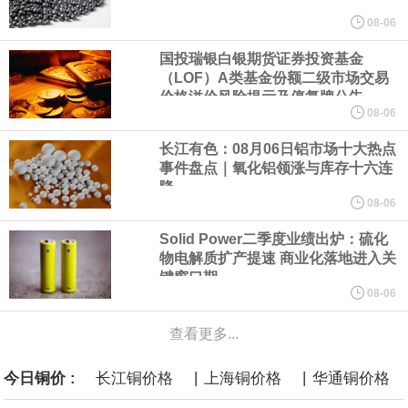
美元的项目制造重重阻碍
08-06
欧股开盘涨跌不一，德国DAX指数跌0.29%，英国富时100指数涨
国投瑞银白银期货证券投资基金
（LOF）A类基金份额二级市场交易
价格溢价风险提示及停复牌公告
0.08%，法国CAC40指数涨0.03%，欧洲斯托克50指数跌0.15%，
08-06
意大利富时MIB指数跌0.18%。
长江有色：08月06日铝市场十大热点
事件盘点｜氧化铝领涨与库存十六连
降
LME伦镍日内跌超3.00%，现报16574.100美元/吨。
08-06
瑞士7月季调后失业率 3.1%，预期 3.1%，前值 3.1%。瑞士7月未
Solid Power二季度业绩出炉：硫化
物电解质扩产提速 商业化落地进入关
键窗口期
季调失业率 3%，预期 3%，前值 2.9%。
08-06
商品期货收盘，黄金连续涨3.44%，焦炭连续涨2.72%，铁矿石连续
查看更多...
涨2.64%，镍连续跌2.62%，白银连续涨2.61%。
|
|
今日铜价 :
长江铜价格
上海铜价格
华通铜价格