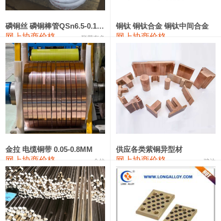
441#硅
9,500—9,700
9,600
0
金属硅553#-331#
9,300—10,700
10,000
0
磷铜丝 磷铜棒管QSn6.5-0.1 7-0.2 8-0.3
铜钛 铜钛合金 铜钛中间合金
网上协商价格
网上协商价格
联荣有色
金属硅3303#-2202#
10,400—14,200
12,300
0
漆包线
111,610—115,610
113,610
1,060
磷铜合金
110,400—117,200
113,800
1,050
无氧铜丝(硬)
109,350—109,650
109,500
1,060
R410A专用紫铜管
113,340—113,340
113,340
1,060
铸造铝合金锭(A356.2)
24,100—24,500
24,300
100
金拉 电缆铜带 0.05-0.8MM
供应各类紫铜异型材
网上协商价格
网上协商价格
金拉
骏达
铸造铝合金锭(A380）
26,200—26,400
26,300
100
铝合金ADC12
24,100—24,300
24,200
100
铸造铝合金锭(ZL102)
24,100—24,300
24,200
100