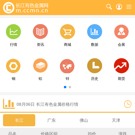
行情
资讯
商城
数据
会展
铜
铝
锌
历史
期货
08月06日
长江
有色金属价格行情
长江
广东
佛山
天津
品名
价格区间
均价
涨跌