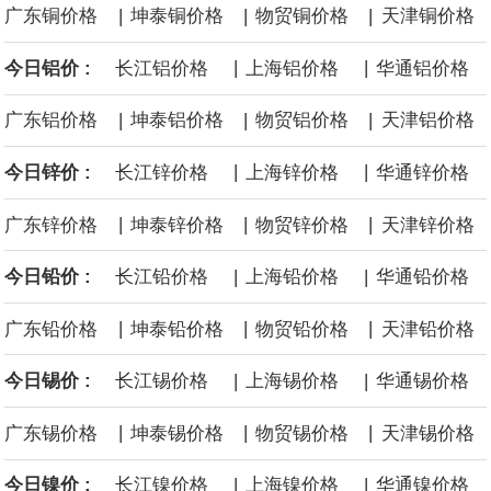
沙特下调了对亚洲的主要原油价格，与此同时，各方正就一项旨在
|
|
|
广东铜价格
坤泰铜价格
物贸铜价格
天津铜价格
|
|
今日铝价 :
缓解霍尔木兹海峡航运压力的协议进行谈判。尽管胡塞武装的威胁
长江铝价格
上海铝价格
华通铝价格
|
|
|
广东铝价格
坤泰铝价格
物贸铝价格
天津铝价格
危及了经由红海向东运输原油的替代路线，但沙特方面仍下调了价
|
|
今日锌价 :
长江锌价格
上海锌价格
华通锌价格
格。
|
|
|
广东锌价格
坤泰锌价格
物贸锌价格
天津锌价格
|
|
今日铅价 :
长江铅价格
上海铅价格
华通铅价格
|
|
|
广东铅价格
坤泰铅价格
物贸铅价格
天津铅价格
|
|
今日锡价 :
长江锡价格
上海锡价格
华通锡价格
|
|
|
广东锡价格
坤泰锡价格
物贸锡价格
天津锡价格
|
|
今日镍价 :
长江镍价格
上海镍价格
华通镍价格