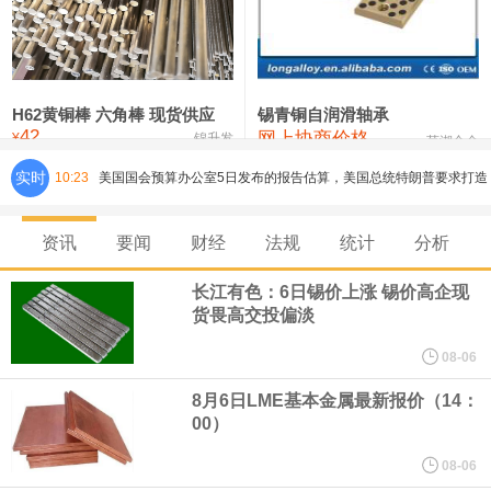
铸造铝合金锭(ZLD104)
24,100—24,300
24,200
100
压铸锌合金锭
26,250—26,450
26,350
500
硫酸镍
32,400—33,800
33,100
0
H62黄铜棒 六角棒 现货供应
锡青铜自润滑轴承
42
网上协商价格
氯化镍
38,300—40,300
39,300
0
¥
锦升发
芜湖合金
美国国会预算办公室5日发布的报告估算，美国总统特朗普要求打造
实时
10:23
的海军全新核动力“黄金舰队”可能需要在今后数十年间支出约2750
资讯
要闻
财经
法规
统计
分析
亿美元。其中，首艘“特朗普级”战列舰“无畏”号预估造价比原来至少
长江有色：6日锡价上涨 锡价高企现
货畏高交投偏淡
高50%。
08-06
芝加哥期权交易所全球市场公司（CBOE GLOBAL MARKETS
8月6日LME基本金属最新报价（14：
00）
INC）：CBOE 欧洲清算所将于 8 月 24 日起，将证券融资交易清算
08-06