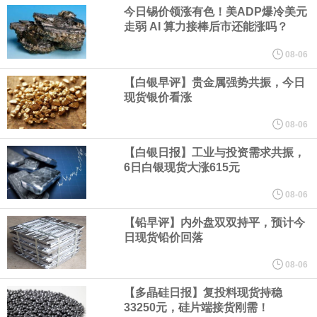
业务拓展至固定收益品类。
今日锡价领涨有色！美ADP爆冷美元
走弱 AI 算力接棒后市还能涨吗？
周四，亚洲科技股下跌，跟随隔夜交易中回调的美国同行，凸显了
08-06
全球科技股波动性的加剧。 日本市场中，软银股价收盘下跌4.4%，
【白银早评】贵金属强势共振，今日
现货银价看涨
芯片设备制造商东京电子股价下跌近6%，日本存储芯片制造商铠侠
08-06
股价下跌超过10%。
【白银日报】工业与投资需求共振，
6日白银现货大涨615元
WPP股价料创1992年以来最大单日涨幅，上涨25%至11个月高位。
08-06
谷歌规划的印度数据中心枢纽建设工作正在如火如荼推进，项目所
【铅早评】内外盘双双持平，预计今
日现货铅价回落
在地上方的山坡已经被开挖，露出赤红土层，并修出层层台地。但
08-06
环保人士的反对声浪持续高涨，给这家美国科技巨头总规模 150 亿
【多晶硅日报】复投料现货持稳
33250元，硅片端接货刚需！