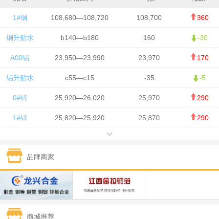
1#铜
108,680—108,720
108,700
360
铜升贴水
b140—b180
160
-30
A00铝
23,950—23,990
23,970
170
铝升贴水
c55—c15
-35
-5
0#锌
25,920—26,020
25,970
290
1#锌
25,820—25,920
25,870
290
1#铅
15,700—15,800
15,750
50
品牌商家
1#锡
434,000—436,000
435,000
-750
1#镍
129,550—130,750
130,150
-1,650
1#白银
15,100—15,110
15,105
-70
商城推荐
钯金
323—325
324
0