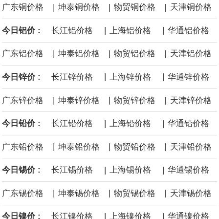
|
|
|
广东铜价格
坤泰铜价格
物贸铜价格
天津铜价格
面战舰项目之一。 根据CBO的初步估算，首舰造价约234亿美元，
|
|
今日铝价 :
长江铝价格
上海铝价格
华通铝价格
后续14艘平均每艘约180亿美元。
|
|
|
广东铝价格
坤泰铝价格
物贸铝价格
天津铝价格
黄金价格有望录得自今年1月以来最大单周涨幅。油价走弱为金价提
|
|
今日锌价 :
长江锌价格
上海锌价格
华通锌价格
供支撑，同时投资者正等待美国非农就业数据，以寻找美国利率前
|
|
|
广东锌价格
坤泰锌价格
物贸锌价格
天津锌价格
景的线索。StoneX高级分析师马特·辛普森表示，中东和平前景改善
|
|
今日铅价 :
长江铅价格
上海铅价格
华通铅价格
令市场通胀预期下降，推动黄金价格从此前持续数周、位于4000美
|
|
|
广东铅价格
坤泰铅价格
物贸铅价格
天津铅价格
元上方的盘整区间中进一步上涨。
|
|
今日锡价 :
长江锡价格
上海锡价格
华通锡价格
海力士：龙仁工厂将生产高带宽内存（HBM）及其他下一代动态随
|
|
|
广东锡价格
坤泰锡价格
物贸锡价格
天津锡价格
机存取存储器（DRAM）。
|
|
今日镍价 :
长江镍价格
上海镍价格
华通镍价格