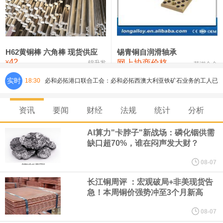
铸造铝合金锭(ZLD104)
24,300—24,500
24,400
200
压铸锌合金锭
26,500—26,700
26,600
250
硫酸镍
32,400—33,800
33,100
0
H62黄铜棒 六角棒 现货供应
锡青铜自润滑轴承
42
网上协商价格
氯化镍
38,300—40,300
39,300
0
¥
锦升发
芜湖合金
实时
18:30
必和必拓港口联合工会：必和必拓西澳大利亚铁矿石业务的工人已
通知，将于8月9日实施24小时停工。
资讯
要闻
财经
法规
统计
分析
8月7日，宇树科技董事长王兴兴网上路演时表示，报告期内，公司
AI算力"卡脖子"新战场：磷化铟供需
缺口超70%，谁在闷声发大财？
研发费用金额分别为4,995.18万元、7,001.70万元、14,496.56万
08-07
元，最近3年复合增长率达70.36%，呈快速增长趋势，并形成多项
长江铜周评 ：宏观破局+非美现货告
急！本周铜价强势冲至3个月新高
核心技术和知识产权。截至2026年1月31日，公司拥有262项专利权
08-07