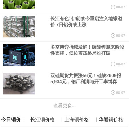
他与赫格塞思就弹药短缺问题发生冲突的报道是“完全没有根据的谣
08-07
长江有色: 伊朗禁令重启注入地缘溢
言”，他对赫格塞思所做的工作“非常满意”。
价 7日铝价或上涨
纽约期银突破64美元/盎司，日内涨3.91%。
08-07
多空博弈持续发酵！碳酸锂迎来阶段
据报道，威刚近日在法说会上表示，在需求增加、价格走高及货源
性支撑，低位震荡格局难打破
稳定的三大有利因素带动下，预期第3季度营运将优于第2季度，并
08-07
双硅期货共振涨56元！硅铁2609报
进一步扩大全年营运成果。
5,934元，钢厂利润与开工率博弈
美国国会预算办公室（CBO）于当地时间5日发布报告称，美国海军
08-07
查看更多...
计划建造的15艘核动力“特朗普级”（Trump-class）战列舰，从研发
|
|
今日铜价 :
长江铜价格
上海铜价格
华通铜价格
到采购的总费用可能高达2750亿美元，为美国有史以来最昂贵的水