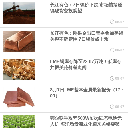
（含境内发明专利20项）。
长江有色：7日镍价下跌 市场情绪谨
慎现货交投观望
纽约期银日内涨4%，现报64.08美元/盎司。
08-07
宇树科技董事长、总经理兼首席技术官王兴兴在网上路演时表示，
长江有色：刚果金出口禁令叠加美铜
关税不确定性 7日铜价或上涨
经过多年研发创新和技术积累，公司逐步形成了包括一体化关节集
08-07
LME铜库存降至22.67万吨！低库存
成技术、高紧凑度机器人身体集成技术、机器人激光雷达全自研核
共振美伦价差走阔
心技术等多项已商业化应用的核心技术并已应用于公司的高性能通
08-07
8月7日LME基本金属最新报价（17：
用人形机器人、四足机器人等产品。
00）
美国总统特朗普6日否认他对国防部长赫格塞思不满，称对赫格塞思
08-07
韩企联手攻坚500Wh/kg固态电池无
所做的工作“非常满意”。特朗普在社交媒体上发帖称，一些媒体有关
人机 海洋场景商业化迎来关键突破