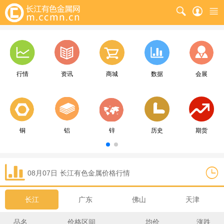
行情
资讯
商城
数据
会展
铜
铝
锌
历史
期货
08月07日
长江
有色金属价格行情
长江
广东
佛山
天津
品名
价格区间
均价
涨跌