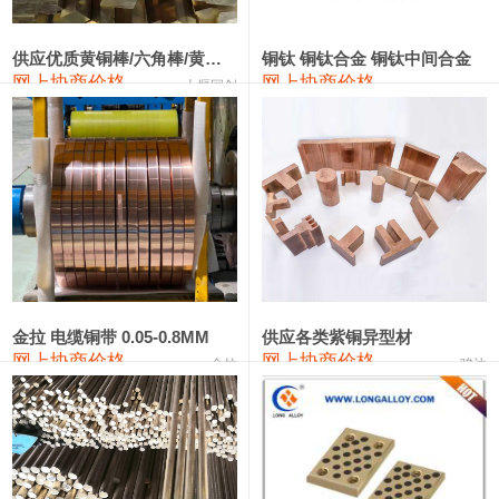
2202#硅
14,100—14,300
14,200
0
金属硅3303#-2202#
10,400—14,200
12,300
0
供应优质黄铜棒/六角棒/黄铜方板
铜钛 铜钛合金 铜钛中间合金
网上协商价格
网上协商价格
十堰同创
金属硅553#-331#
9,400—10,800
10,100
100
漆包线
111,970—115,970
113,970
360
磷铜合金
110,800—117,600
114,200
400
无氧铜丝(硬)
109,710—110,010
109,860
360
R410A专用紫铜管
113,700—113,700
113,700
360
铸造铝合金锭(A356.2)
24,300—24,700
24,500
200
金拉 电缆铜带 0.05-0.8MM
供应各类紫铜异型材
网上协商价格
网上协商价格
金拉
骏达
铸造铝合金锭(A380）
26,300—26,500
26,400
100
铝合金ADC12
24,200—24,400
24,300
100
铸造铝合金锭(ZL102)
24,300—24,500
24,400
200