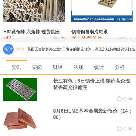
铸造铝合金锭(ZLD104)
24,100—24,300
24,200
100
压铸锌合金锭
26,250—26,450
26,350
500
硫酸镍
32,400—33,800
33,100
0
H62黄铜棒 六角棒 现货供应
锡青铜自润滑轴承
42
网上协商价格
氯化镍
38,300—40,300
39,300
0
¥
锦升发
芜湖合金
实时
17:59
美国国会预算办公室5日发布的报告估算，美国总统特朗普要求打造
的海军全新核动力“黄金舰队”可能需要在今后数十年间支出约2750
资讯
要闻
财经
法规
统计
分析
亿美元。其中，首艘“特朗普级”战列舰“无畏”号预估造价比原来至少
长江有色：6日锡价上涨 锡价高企现
货畏高交投偏淡
高50%。
08-06
芝加哥期权交易所全球市场公司（CBOE GLOBAL MARKETS
8月6日LME基本金属最新报价（14：
00）
INC）：CBOE 欧洲清算所将于 8 月 24 日起，将证券融资交易清算
08-06