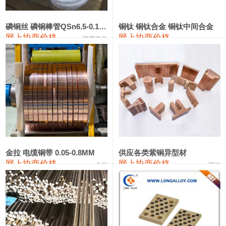
441#硅
9,500—9,700
9,600
0
金属硅553#-331#
9,300—10,700
10,000
0
磷铜丝 磷铜棒管QSn6.5-0.1 7-0.2 8-0.3
铜钛 铜钛合金 铜钛中间合金
网上协商价格
网上协商价格
联荣有色
金属硅3303#-2202#
10,400—14,200
12,300
0
漆包线
111,610—115,610
113,610
1,060
磷铜合金
110,400—117,200
113,800
1,050
无氧铜丝(硬)
109,350—109,650
109,500
1,060
R410A专用紫铜管
113,340—113,340
113,340
1,060
铸造铝合金锭(A356.2)
24,100—24,500
24,300
100
金拉 电缆铜带 0.05-0.8MM
供应各类紫铜异型材
网上协商价格
网上协商价格
金拉
骏达
铸造铝合金锭(A380）
26,200—26,400
26,300
100
铝合金ADC12
24,100—24,300
24,200
100
铸造铝合金锭(ZL102)
24,100—24,300
24,200
100