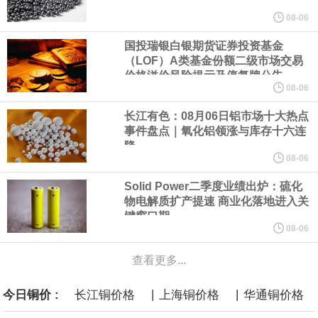
美元的项目制造重重阻碍
08-06
国投瑞银白银期货证券投资基金
欧股开盘涨跌不一，德国DAX指数跌0.29%，英国富时100指数涨
（LOF）A类基金份额二级市场交易
价格溢价风险提示及停复牌公告
0.08%，法国CAC40指数涨0.03%，欧洲斯托克50指数跌0.15%，
08-06
长江有色：08月06日铝市场十大热点
意大利富时MIB指数跌0.18%。
事件盘点｜氧化铝领涨与库存十六连
降
LME伦镍日内跌超3.00%，现报16574.100美元/吨。
08-06
Solid Power二季度业绩出炉：硫化
瑞士7月季调后失业率 3.1%，预期 3.1%，前值 3.1%。瑞士7月未
物电解质扩产提速 商业化落地进入关
键窗口期
季调失业率 3%，预期 3%，前值 2.9%。
08-06
查看更多...
商品期货收盘，黄金连续涨3.44%，焦炭连续涨2.72%，铁矿石连续
|
|
今日铜价 :
长江铜价格
上海铜价格
华通铜价格
涨2.64%，镍连续跌2.62%，白银连续涨2.61%。