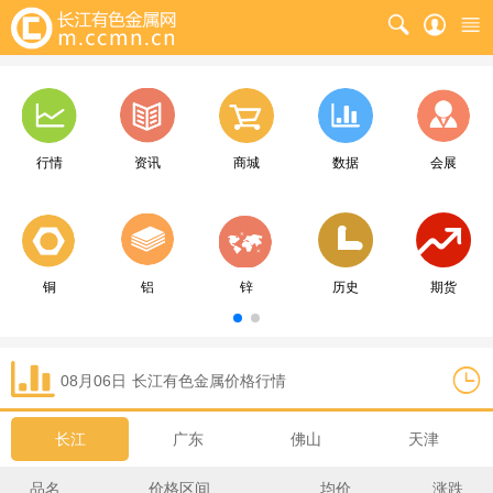
行情
资讯
商城
数据
会展
铜
铝
锌
历史
期货
08月06日
长江
有色金属价格行情
长江
广东
佛山
天津
品名
价格区间
均价
涨跌