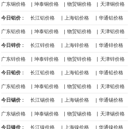
|
|
|
广东铜价格
坤泰铜价格
物贸铜价格
天津铜价格
沙特下调了对亚洲的主要原油价格，与此同时，各方正就一项旨在
|
|
今日铝价 :
长江铝价格
上海铝价格
华通铝价格
缓解霍尔木兹海峡航运压力的协议进行谈判。尽管胡塞武装的威胁
|
|
|
广东铝价格
坤泰铝价格
物贸铝价格
天津铝价格
危及了经由红海向东运输原油的替代路线，但沙特方面仍下调了价
|
|
今日锌价 :
长江锌价格
上海锌价格
华通锌价格
格。
|
|
|
广东锌价格
坤泰锌价格
物贸锌价格
天津锌价格
|
|
今日铅价 :
长江铅价格
上海铅价格
华通铅价格
|
|
|
广东铅价格
坤泰铅价格
物贸铅价格
天津铅价格
|
|
今日锡价 :
长江锡价格
上海锡价格
华通锡价格
|
|
|
广东锡价格
坤泰锡价格
物贸锡价格
天津锡价格
|
|
今日镍价 :
长江镍价格
上海镍价格
华通镍价格