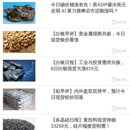
业务拓展至固定收益品类。
今日锡价领涨有色！美ADP爆冷美元
走弱 AI 算力接棒后市还能涨吗？
周四，亚洲科技股下跌，跟随隔夜交易中回调的美国同行，凸显了
08-06
全球科技股波动性的加剧。 日本市场中，软银股价收盘下跌4.4%，
【白银早评】贵金属强势共振，今日
现货银价看涨
芯片设备制造商东京电子股价下跌近6%，日本存储芯片制造商铠侠
08-06
【白银日报】工业与投资需求共振，
股价下跌超过10%。
6日白银现货大涨615元
WPP股价料创1992年以来最大单日涨幅，上涨25%至11个月高位。
08-06
【铅早评】内外盘双双持平，预计今
谷歌规划的印度数据中心枢纽建设工作正在如火如荼推进，项目所
日现货铅价回落
在地上方的山坡已经被开挖，露出赤红土层，并修出层层台地。但
08-06
【多晶硅日报】复投料现货持稳
环保人士的反对声浪持续高涨，给这家美国科技巨头总规模 150 亿
33250元，硅片端接货刚需！