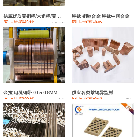
441#硅
9,500—9,700
9,600
0
金属硅553#-331#
9,300—10,700
10,000
0
供应优质黄铜棒/六角棒/黄铜方板
铜钛 铜钛合金 铜钛中间合金
网上协商价格
网上协商价格
十堰同创
金属硅3303#-2202#
10,400—14,200
12,300
0
漆包线
111,610—115,610
113,610
1,060
磷铜合金
110,400—117,200
113,800
1,050
无氧铜丝(硬)
109,350—109,650
109,500
1,060
R410A专用紫铜管
113,340—113,340
113,340
1,060
铸造铝合金锭(A356.2)
24,100—24,500
24,300
100
金拉 电缆铜带 0.05-0.8MM
供应各类紫铜异型材
网上协商价格
网上协商价格
金拉
骏达
铸造铝合金锭(A380）
26,200—26,400
26,300
100
铝合金ADC12
24,100—24,300
24,200
100
铸造铝合金锭(ZL102)
24,100—24,300
24,200
100