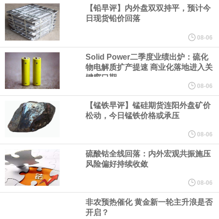
增速处于 “稳健水平”。
【铅早评】内外盘双双持平，预计今
日现货铅价回落
据CME“美联储观察”：美联储到9月维持利率不变的概率为45.6%，
08-06
累计加息25个基点的概率为54.4%。美联储到10月维持利率不变的
Solid Power二季度业绩出炉：硫化
物电解质扩产提速 商业化落地进入关
键窗口期
概率为33.5%，累计加息25个基点的概率为52.1%，累计加息50个
08-06
【锰铁早评】锰硅期货连阳外盘矿价
基点的概率为14.5%。
松动，今日锰铁价格或承压
日本至7月31日当周买进外国债券 4779亿日元，前值由-8114亿日
08-06
硫酸钴全线回落：内外宏观共振施压
元修正为-8101亿日元。日本至7月31日当周外资买进日股 -3925亿
风险偏好持续收敛
日元，前值由9121亿日元修正为9124亿日元。日本至7月31日当周
08-06
非农预热催化 黄金新一轮主升浪是否
买进外国股票 -2764亿日元，前值3202亿日元。日本至7月31日当
开启？