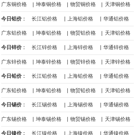
|
|
|
广东铜价格
坤泰铜价格
物贸铜价格
天津铜价格
据央视新闻，从国家数据局了解到，目前，国家数据局正稳步推进
|
|
今日铝价 :
长江铝价格
上海铝价格
华通铝价格
数据产权登记工作，加快全国一体化数据市场建设。数据产权登
|
|
|
广东铝价格
坤泰铝价格
物贸铝价格
天津铝价格
记，简单理解就是为数据这一无形资产出具“身份证明”，类似于不动
|
|
今日锌价 :
长江锌价格
上海锌价格
华通锌价格
产登记中心给房产发放不动产权证书。
|
|
|
广东锌价格
坤泰锌价格
物贸锌价格
天津锌价格
8月6日，广钢气体与韩国大宗电子气体运营企业AF E&C签署具有法
|
|
今日铅价 :
长江铅价格
上海铅价格
华通铅价格
律约束力的长期战略合作协议。广钢气体自研的“Super-N”超高纯制
|
|
|
广东铅价格
坤泰铅价格
物贸铅价格
天津铅价格
氮设备已在中国半导体制造领域实现商业化应用。本次战略合作，
|
|
今日锡价 :
长江锡价格
上海锡价格
华通锡价格
双方将加速定制化“Super-N”解决方案在韩国半导体市场的落地应用
|
|
|
广东锡价格
坤泰锡价格
物贸锡价格
天津锡价格
与批量交付。
|
|
今日镍价 :
长江镍价格
上海镍价格
华通镍价格