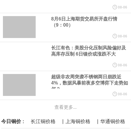
周外资买进日债 5589亿日元，前值-15139亿日元。
08-06
8月6日上海期货交易所开盘行情
美国旧金山联邦储备银行行长戴利在东京的活动上讲话表示，关税
（9：00）
对通胀产生了明确影响。目前有部分证据显示，关税对通胀的影响
08-06
长江有色：美股分化压制风险偏好及
已开始消退。若中东战争结束，应会有助于通胀下行。
高库存压制 6日镍价或涨跌不大
美联储戴利：在制定利率政策时，美联储面临不同类型的风险。完
08-06
超级非农周突袭不锈钢两日崩跌近
全支持7月维持利率不变。联储仍需收集数据以确定未来政策走向。
4%，数据风暴前夜多空博弈下走势如
何？
据知情人士透露，凯文・沃什就任美联储主席以来，美国总统特朗
08-06
查看更多...
普已和他多次交谈，总统与央行负责人之间保持这样的沟通渠道，
|
|
今日铜价 :
长江铜价格
上海铜价格
华通铜价格
有悖于近年惯例。