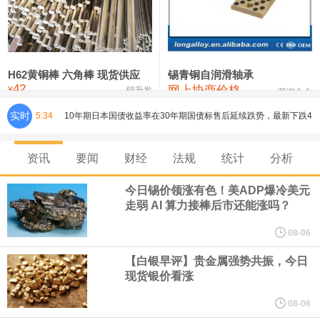
铸造铝合金锭(ZLD104)
24,100—24,300
24,200
100
压铸锌合金锭
26,250—26,450
26,350
500
硫酸镍
32,400—33,800
33,100
0
H62黄铜棒 六角棒 现货供应
锡青铜自润滑轴承
42
网上协商价格
氯化镍
38,300—40,300
39,300
0
¥
锦升发
芜湖合金
实时
5:34
10年期日本国债收益率在30年期国债标售后延续跌势，最新下跌4
个基点至2.765%。30年期日本国债收益率在标售后跌幅略有收窄，
资讯
要闻
财经
法规
统计
分析
最新下跌3个基点至3.93%。
今日锡价领涨有色！美ADP爆冷美元
走弱 AI 算力接棒后市还能涨吗？
巴克莱分析师在一份研究报告中表示，人形机器人的部署可能在
08-06
2035年之后实现大规模化。
【白银早评】贵金属强势共振，今日
现货银价看涨
美联储理事库克： 有理由相信通胀水平能够回落。 经济具备韧性，
08-06