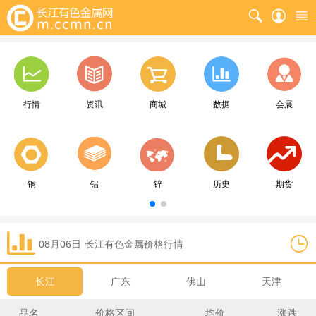
行情
资讯
商城
数据
会展
铜
铝
锌
历史
期货
08月06日
长江
有色金属价格行情
长江
广东
佛山
天津
品名
价格区间
均价
涨跌