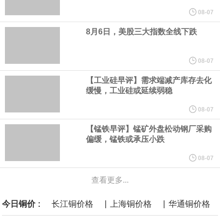
实施有力的约束至关重要，而不是为了追求未来的生产率增长而容
08-07
8月6日，美股三大指数全线下跌
忍如今更高的通胀，”穆萨莱姆在为圣保罗一场活动准备的讲稿中表
示。
08-07
【工业硅早评】需求端减产库存去化
8月6日，伊朗方面公开拟议的霍尔木兹海峡战略管理方案初步文本
缓慢，工业硅或延续弱稳
细节，内容包括禁止敌对方面通过海峡等，违反规定者将被处以最
08-07
【锰铁早评】锰矿外盘松动钢厂采购
高达货物价值20%的罚款。
偏缓，锰铁或承压小跌
中国制造与中国品牌正加速扩大在韩国汽车市场的影响力。韩联社4
08-07
查看更多...
日报道称，韩国上半年售出的电动汽车中，超1/3为中国制造车型。
|
|
今日铜价 :
长江铜价格
上海铜价格
华通铜价格
与此同时，中国产汽车在韩国进口车市场中的份额首次超过德国，