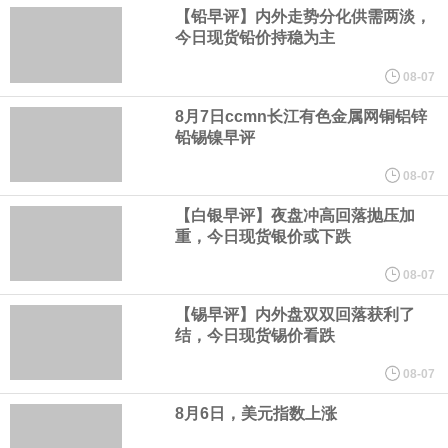
概率为17.1%。
【铅早评】内外走势分化供需两淡，
今日现货铅价持稳为主
中国物流与采购联合会今天（7日）公布7月份中国仓储指数。指数
08-07
连续两个月运行在50%以上的扩张区间。总体来看，仓储行业在季
8月7日ccmn长江有色金属网铜铝锌
铅锡镍早评
节性气候和极端天气扰动下仍保持扩张，行业运行具有较强韧性。7
08-07
【白银早评】夜盘冲高回落抛压加
月份中国仓储指数为50.3%，较上月上升0.1个百分点，连续两个月
重，今日现货银价或下跌
运行在扩张区间。
08-07
【锡早评】内外盘双双回落获利了
圣路易斯联储行长阿尔伯托·穆萨莱姆表示，由于通胀高于美联储2%
结，今日现货锡价看跌
的目标，决策者负担不起在等待可能出现更强劲的生产率增长的同
08-07
8月6日，美元指数上涨
时、容忍更高通胀的代价。“在这样的背景下，货币政策对基本通胀