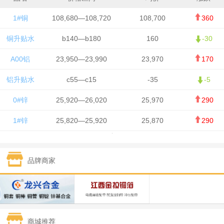
1#铜
108,680—108,720
108,700
360
铜升贴水
b140—b180
160
-30
A00铝
23,950—23,990
23,970
170
铝升贴水
c55—c15
-35
-5
0#锌
25,920—26,020
25,970
290
1#锌
25,820—25,920
25,870
290
1#铅
15,700—15,800
15,750
50
品牌商家
1#锡
434,000—436,000
435,000
-750
1#镍
129,550—130,750
130,150
-1,650
1#白银
15,100—15,110
15,105
-70
商城推荐
钯金
323—325
324
0