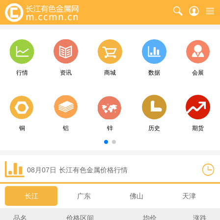
行情
资讯
商城
数据
会展
铜
铝
锌
历史
期货
08月07日
长江
有色金属价格行情
长江
广东
佛山
天津
品名
价格区间
均价
涨跌