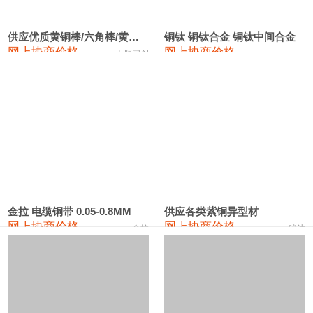
2202#硅
14,100—14,300
14,200
0
金属硅3303#-2202#
10,400—14,200
12,300
0
供应优质黄铜棒/六角棒/黄铜方板
铜钛 铜钛合金 铜钛中间合金
网上协商价格
网上协商价格
十堰同创
金属硅553#-331#
9,400—10,800
10,100
100
漆包线
111,970—115,970
113,970
360
磷铜合金
110,800—117,600
114,200
400
无氧铜丝(硬)
109,710—110,010
109,860
360
R410A专用紫铜管
113,700—113,700
113,700
360
铸造铝合金锭(A356.2)
24,300—24,700
24,500
200
金拉 电缆铜带 0.05-0.8MM
供应各类紫铜异型材
网上协商价格
网上协商价格
金拉
骏达
铸造铝合金锭(A380）
26,300—26,500
26,400
100
铝合金ADC12
24,200—24,400
24,300
100
铸造铝合金锭(ZL102)
24,300—24,500
24,400
200