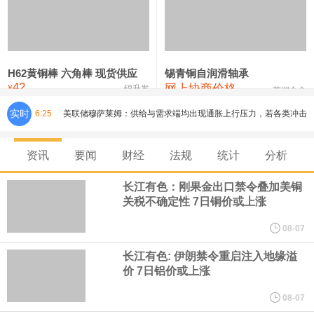
铸造铝合金锭(ZLD104)
24,300—24,500
24,400
200
压铸锌合金锭
26,500—26,700
26,600
250
硫酸镍
32,400—33,800
33,100
0
H62黄铜棒 六角棒 现货供应
锡青铜自润滑轴承
42
网上协商价格
氯化镍
38,300—40,300
39,300
0
¥
锦升发
芜湖合金
实时
6:25
美联储穆萨莱姆：供给与需求端均出现通胀上行压力，若各类冲击
消退，通胀有望回落至 2%。 一年后通胀可能企稳于 2.5%‑3% 甚至
资讯
要闻
财经
法规
统计
分析
更高水平。
长江有色：刚果金出口禁令叠加美铜
关税不确定性 7日铜价或上涨
据CME“美联储观察”：美联储到9月维持利率不变的概率为45%，累
08-07
计加息25个基点的概率为55%。美联储到10月维持利率不变的概率
长江有色: 伊朗禁令重启注入地缘溢
价 7日铝价或上涨
为31%，累计加息25个基点的概率为51.9%，累计加息50个基点的
08-07