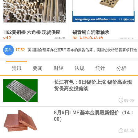
铸造铝合金锭(ZLD104)
24,100—24,300
24,200
100
压铸锌合金锭
26,250—26,450
26,350
500
硫酸镍
32,400—33,800
33,100
0
H62黄铜棒 六角棒 现货供应
锡青铜自润滑轴承
42
网上协商价格
氯化镍
38,300—40,300
39,300
0
¥
锦升发
芜湖合金
实时
17:52
美国国会预算办公室5日发布的报告估算，美国总统特朗普要求打造
的海军全新核动力“黄金舰队”可能需要在今后数十年间支出约2750
资讯
要闻
财经
法规
统计
分析
亿美元。其中，首艘“特朗普级”战列舰“无畏”号预估造价比原来至少
长江有色：6日锡价上涨 锡价高企现
货畏高交投偏淡
高50%。
08-06
芝加哥期权交易所全球市场公司（CBOE GLOBAL MARKETS
8月6日LME基本金属最新报价（14：
00）
INC）：CBOE 欧洲清算所将于 8 月 24 日起，将证券融资交易清算
08-06