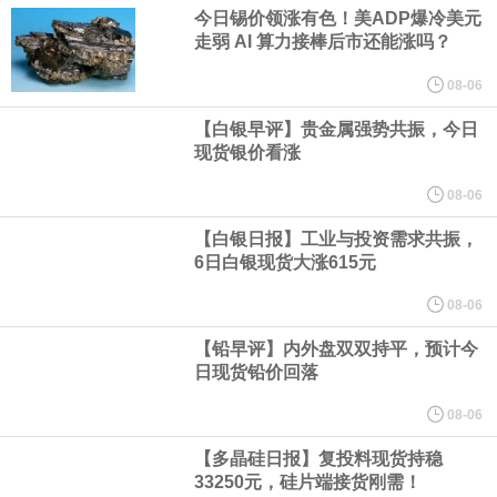
业务拓展至固定收益品类。
今日锡价领涨有色！美ADP爆冷美元
走弱 AI 算力接棒后市还能涨吗？
周四，亚洲科技股下跌，跟随隔夜交易中回调的美国同行，凸显了
08-06
全球科技股波动性的加剧。 日本市场中，软银股价收盘下跌4.4%，
【白银早评】贵金属强势共振，今日
现货银价看涨
芯片设备制造商东京电子股价下跌近6%，日本存储芯片制造商铠侠
08-06
【白银日报】工业与投资需求共振，
股价下跌超过10%。
6日白银现货大涨615元
WPP股价料创1992年以来最大单日涨幅，上涨25%至11个月高位。
08-06
【铅早评】内外盘双双持平，预计今
谷歌规划的印度数据中心枢纽建设工作正在如火如荼推进，项目所
日现货铅价回落
在地上方的山坡已经被开挖，露出赤红土层，并修出层层台地。但
08-06
【多晶硅日报】复投料现货持稳
环保人士的反对声浪持续高涨，给这家美国科技巨头总规模 150 亿
33250元，硅片端接货刚需！