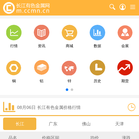
行情
资讯
商城
数据
会展
铜
铝
锌
历史
期货
08月06日
长江
有色金属价格行情
长江
广东
佛山
天津
品名
价格区间
均价
涨跌