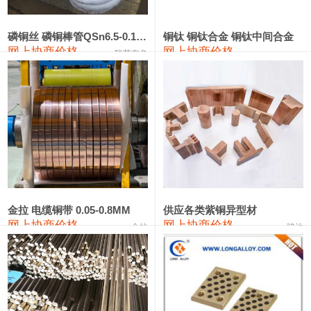
441#硅
9,500—9,700
9,600
0
金属硅553#-331#
9,300—10,700
10,000
0
磷铜丝 磷铜棒管QSn6.5-0.1 7-0.2 8-0.3
铜钛 铜钛合金 铜钛中间合金
网上协商价格
网上协商价格
联荣有色
金属硅3303#-2202#
10,400—14,200
12,300
0
漆包线
111,610—115,610
113,610
1,060
磷铜合金
110,400—117,200
113,800
1,050
无氧铜丝(硬)
109,350—109,650
109,500
1,060
R410A专用紫铜管
113,340—113,340
113,340
1,060
铸造铝合金锭(A356.2)
24,100—24,500
24,300
100
金拉 电缆铜带 0.05-0.8MM
供应各类紫铜异型材
网上协商价格
网上协商价格
金拉
骏达
铸造铝合金锭(A380）
26,200—26,400
26,300
100
铝合金ADC12
24,100—24,300
24,200
100
铸造铝合金锭(ZL102)
24,100—24,300
24,200
100