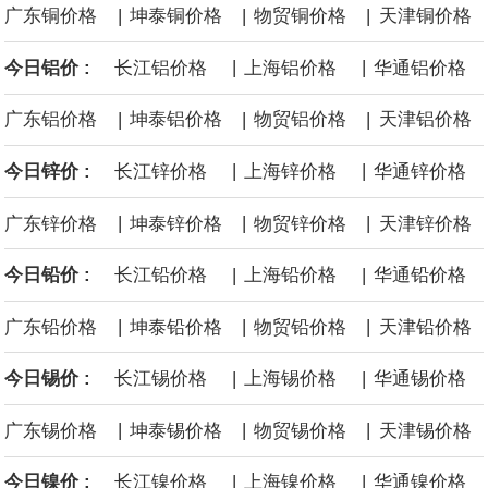
|
|
|
广东铜价格
坤泰铜价格
物贸铜价格
天津铜价格
沙特下调了对亚洲的主要原油价格，与此同时，各方正就一项旨在
|
|
今日铝价 :
长江铝价格
上海铝价格
华通铝价格
缓解霍尔木兹海峡航运压力的协议进行谈判。尽管胡塞武装的威胁
|
|
|
广东铝价格
坤泰铝价格
物贸铝价格
天津铝价格
危及了经由红海向东运输原油的替代路线，但沙特方面仍下调了价
|
|
今日锌价 :
长江锌价格
上海锌价格
华通锌价格
格。
|
|
|
广东锌价格
坤泰锌价格
物贸锌价格
天津锌价格
|
|
今日铅价 :
长江铅价格
上海铅价格
华通铅价格
|
|
|
广东铅价格
坤泰铅价格
物贸铅价格
天津铅价格
|
|
今日锡价 :
长江锡价格
上海锡价格
华通锡价格
|
|
|
广东锡价格
坤泰锡价格
物贸锡价格
天津锡价格
|
|
今日镍价 :
长江镍价格
上海镍价格
华通镍价格