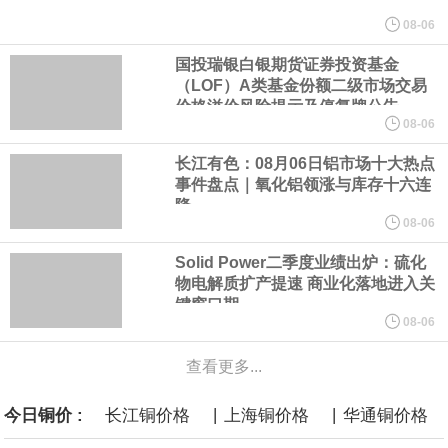
美元的项目制造重重阻碍
08-06
国投瑞银白银期货证券投资基金
欧股开盘涨跌不一，德国DAX指数跌0.29%，英国富时100指数涨
（LOF）A类基金份额二级市场交易
价格溢价风险提示及停复牌公告
0.08%，法国CAC40指数涨0.03%，欧洲斯托克50指数跌0.15%，
08-06
长江有色：08月06日铝市场十大热点
意大利富时MIB指数跌0.18%。
事件盘点｜氧化铝领涨与库存十六连
降
LME伦镍日内跌超3.00%，现报16574.100美元/吨。
08-06
Solid Power二季度业绩出炉：硫化
瑞士7月季调后失业率 3.1%，预期 3.1%，前值 3.1%。瑞士7月未
物电解质扩产提速 商业化落地进入关
键窗口期
季调失业率 3%，预期 3%，前值 2.9%。
08-06
查看更多...
商品期货收盘，黄金连续涨3.44%，焦炭连续涨2.72%，铁矿石连续
|
|
今日铜价 :
长江铜价格
上海铜价格
华通铜价格
涨2.64%，镍连续跌2.62%，白银连续涨2.61%。