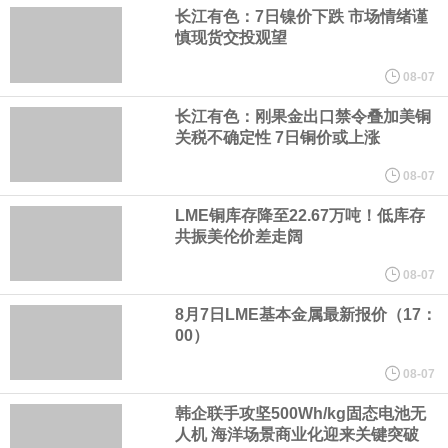
美国总统特朗普6日否认他对国防部长赫格塞思不满，称对赫格塞思
长江有色：7日镍价下跌 市场情绪谨
慎现货交投观望
所做的工作“非常满意”。特朗普在社交媒体上发帖称，一些媒体有关
08-07
他与赫格塞思就弹药短缺问题发生冲突的报道是“完全没有根据的谣
长江有色：刚果金出口禁令叠加美铜
关税不确定性 7日铜价或上涨
言”，他对赫格塞思所做的工作“非常满意”。
08-07
LME铜库存降至22.67万吨！低库存
纽约期银突破64美元/盎司，日内涨3.91%。
共振美伦价差走阔
据报道，威刚近日在法说会上表示，在需求增加、价格走高及货源
08-07
8月7日LME基本金属最新报价（17：
稳定的三大有利因素带动下，预期第3季度营运将优于第2季度，并
00）
进一步扩大全年营运成果。
08-07
韩企联手攻坚500Wh/kg固态电池无
美国国会预算办公室（CBO）于当地时间5日发布报告称，美国海军
人机 海洋场景商业化迎来关键突破