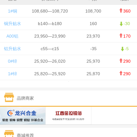
1#铜
108,680—108,720
108,700
360
铜升贴水
b140—b180
160
-30
A00铝
23,950—23,990
23,970
170
铝升贴水
c55—c15
-35
-5
0#锌
25,920—26,020
25,970
290
1#锌
25,820—25,920
25,870
290
1#铅
15,700—15,800
15,750
50
品牌商家
1#锡
434,000—436,000
435,000
-750
1#镍
129,550—130,750
130,150
-1,650
1#白银
15,100—15,110
15,105
-70
商城推荐
钯金
323—325
324
0