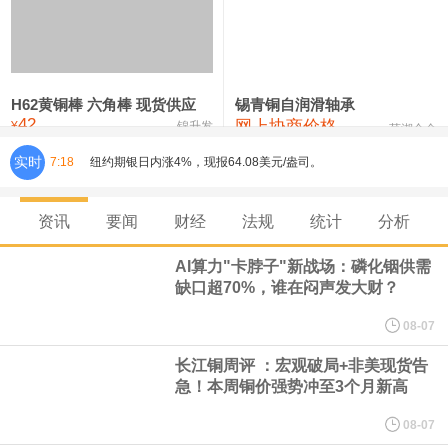
铸造铝合金锭(ZLD104)
24,300—24,500
24,400
200
压铸锌合金锭
26,500—26,700
26,600
250
硫酸镍
32,400—33,800
33,100
0
H62黄铜棒 六角棒 现货供应
锡青铜自润滑轴承
42
网上协商价格
氯化镍
38,300—40,300
39,300
0
¥
锦升发
芜湖合金
实时
7:18
纽约期银日内涨4%，现报64.08美元/盎司。
宇树科技董事长、总经理兼首席技术官王兴兴在网上路演时表示，
资讯
要闻
财经
法规
统计
分析
经过多年研发创新和技术积累，公司逐步形成了包括一体化关节集
AI算力"卡脖子"新战场：磷化铟供需
缺口超70%，谁在闷声发大财？
成技术、高紧凑度机器人身体集成技术、机器人激光雷达全自研核
08-07
心技术等多项已商业化应用的核心技术并已应用于公司的高性能通
长江铜周评 ：宏观破局+非美现货告
急！本周铜价强势冲至3个月新高
用人形机器人、四足机器人等产品。
08-07