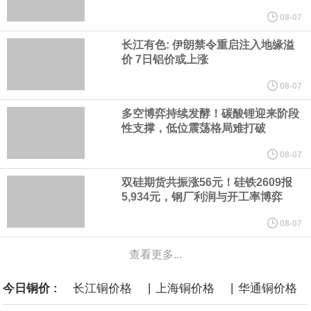
计划建造的15艘核动力“特朗普级”（Trump-class）战列舰，从研发
08-07
长江有色: 伊朗禁令重启注入地缘溢
到采购的总费用可能高达2750亿美元，为美国有史以来最昂贵的水
价 7日铝价或上涨
面战舰项目之一。 根据CBO的初步估算，首舰造价约234亿美元，
08-07
多空博弈持续发酵！碳酸锂迎来阶段
后续14艘平均每艘约180亿美元。
性支撑，低位震荡格局难打破
黄金价格有望录得自今年1月以来最大单周涨幅。油价走弱为金价提
08-07
双硅期货共振涨56元！硅铁2609报
供支撑，同时投资者正等待美国非农就业数据，以寻找美国利率前
5,934元，钢厂利润与开工率博弈
景的线索。StoneX高级分析师马特·辛普森表示，中东和平前景改善
08-07
查看更多...
令市场通胀预期下降，推动黄金价格从此前持续数周、位于4000美
|
|
今日铜价 :
长江铜价格
上海铜价格
华通铜价格
元上方的盘整区间中进一步上涨。