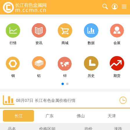
行情
资讯
商城
数据
会展
铜
铝
锌
历史
期货
08月07日
长江
有色金属价格行情
长江
广东
佛山
天津
品名
价格区间
均价
涨跌