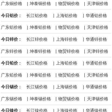
|
|
|
广东铜价格
坤泰铜价格
物贸铜价格
天津铜价格
海力士：龙仁工厂将生产高带宽内存（HBM）及其他下一代动态随
|
|
今日铝价 :
长江铝价格
上海铝价格
华通铝价格
机存取存储器（DRAM）。
|
|
|
广东铝价格
坤泰铝价格
物贸铝价格
天津铝价格
必和必拓港口联合工会：必和必拓西澳大利亚铁矿石业务的工人已
|
|
今日锌价 :
长江锌价格
上海锌价格
华通锌价格
通知，将于8月9日实施24小时停工。
|
|
|
广东锌价格
坤泰锌价格
物贸锌价格
天津锌价格
8月7日，宇树科技董事长王兴兴网上路演时表示，报告期内，公司
|
|
今日铅价 :
长江铅价格
上海铅价格
华通铅价格
研发费用金额分别为4,995.18万元、7,001.70万元、14,496.56万
|
|
|
广东铅价格
坤泰铅价格
物贸铅价格
天津铅价格
元，最近3年复合增长率达70.36%，呈快速增长趋势，并形成多项
|
|
今日锡价 :
长江锡价格
上海锡价格
华通锡价格
核心技术和知识产权。截至2026年1月31日，公司拥有262项专利权
|
|
|
广东锡价格
坤泰锡价格
物贸锡价格
天津锡价格
（含境内发明专利20项）。
|
|
今日镍价 :
长江镍价格
上海镍价格
华通镍价格