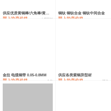
2202#硅
14,100—14,300
14,200
0
金属硅3303#-2202#
10,400—14,200
12,300
0
供应优质黄铜棒/六角棒/黄铜方板
铜钛 铜钛合金 铜钛中间合金
网上协商价格
网上协商价格
十堰同创
金属硅553#-331#
9,400—10,800
10,100
100
漆包线
111,970—115,970
113,970
360
磷铜合金
110,800—117,600
114,200
400
无氧铜丝(硬)
109,710—110,010
109,860
360
R410A专用紫铜管
113,700—113,700
113,700
360
铸造铝合金锭(A356.2)
24,300—24,700
24,500
200
金拉 电缆铜带 0.05-0.8MM
供应各类紫铜异型材
网上协商价格
网上协商价格
金拉
骏达
铸造铝合金锭(A380）
26,300—26,500
26,400
100
铝合金ADC12
24,200—24,400
24,300
100
铸造铝合金锭(ZL102)
24,300—24,500
24,400
200