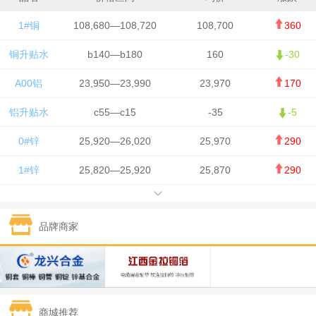
1#铜
108,680—108,720
108,700
360
铜升贴水
b140—b180
160
-30
A00铝
23,950—23,990
23,970
170
铝升贴水
c55—c15
-35
-5
0#锌
25,920—26,020
25,970
290
1#锌
25,820—25,920
25,870
290
1#铅
15,700—15,800
15,750
50
品牌商家
1#锡
434,000—436,000
435,000
-750
1#镍
129,550—130,750
130,150
-1,650
1#白银
15,100—15,110
15,105
-70
商城推荐
钯金
323—325
324
0