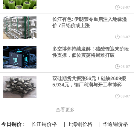
他与赫格塞思就弹药短缺问题发生冲突的报道是“完全没有根据的谣
08-07
长江有色: 伊朗禁令重启注入地缘溢
言”，他对赫格塞思所做的工作“非常满意”。
价 7日铝价或上涨
纽约期银突破64美元/盎司，日内涨3.91%。
08-07
多空博弈持续发酵！碳酸锂迎来阶段
据报道，威刚近日在法说会上表示，在需求增加、价格走高及货源
性支撑，低位震荡格局难打破
稳定的三大有利因素带动下，预期第3季度营运将优于第2季度，并
08-07
双硅期货共振涨56元！硅铁2609报
进一步扩大全年营运成果。
5,934元，钢厂利润与开工率博弈
美国国会预算办公室（CBO）于当地时间5日发布报告称，美国海军
08-07
查看更多...
计划建造的15艘核动力“特朗普级”（Trump-class）战列舰，从研发
|
|
今日铜价 :
长江铜价格
上海铜价格
华通铜价格
到采购的总费用可能高达2750亿美元，为美国有史以来最昂贵的水