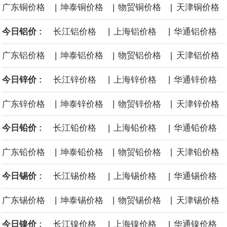
|
|
|
广东铜价格
坤泰铜价格
物贸铜价格
天津铜价格
面战舰项目之一。 根据CBO的初步估算，首舰造价约234亿美元，
|
|
今日铝价 :
长江铝价格
上海铝价格
华通铝价格
后续14艘平均每艘约180亿美元。
|
|
|
广东铝价格
坤泰铝价格
物贸铝价格
天津铝价格
黄金价格有望录得自今年1月以来最大单周涨幅。油价走弱为金价提
|
|
今日锌价 :
长江锌价格
上海锌价格
华通锌价格
供支撑，同时投资者正等待美国非农就业数据，以寻找美国利率前
|
|
|
广东锌价格
坤泰锌价格
物贸锌价格
天津锌价格
景的线索。StoneX高级分析师马特·辛普森表示，中东和平前景改善
|
|
今日铅价 :
长江铅价格
上海铅价格
华通铅价格
令市场通胀预期下降，推动黄金价格从此前持续数周、位于4000美
|
|
|
广东铅价格
坤泰铅价格
物贸铅价格
天津铅价格
元上方的盘整区间中进一步上涨。
|
|
今日锡价 :
长江锡价格
上海锡价格
华通锡价格
海力士：龙仁工厂将生产高带宽内存（HBM）及其他下一代动态随
|
|
|
广东锡价格
坤泰锡价格
物贸锡价格
天津锡价格
机存取存储器（DRAM）。
|
|
今日镍价 :
长江镍价格
上海镍价格
华通镍价格