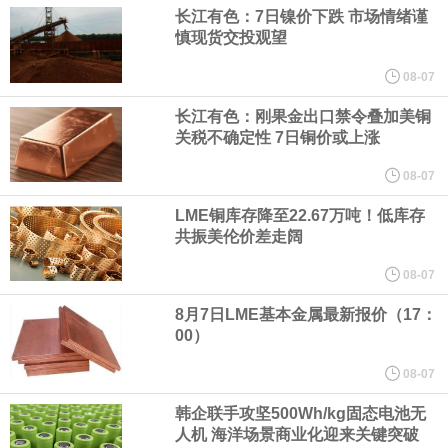
（含境内发明专利20项）。
长江有色：7日镍价下跌 市场情绪谨
慎现货交投观望
纽约期银日内涨4%，现报64.08美元/盎司。
08-07
宇树科技董事长、总经理兼首席技术官王兴兴在网上路演时表示，
长江有色：刚果金出口禁令叠加美铜
关税不确定性 7日铜价或上涨
经过多年研发创新和技术积累，公司逐步形成了包括一体化关节集
08-07
LME铜库存降至22.67万吨！低库存
成技术、高紧凑度机器人身体集成技术、机器人激光雷达全自研核
共振美伦价差走阔
心技术等多项已商业化应用的核心技术并已应用于公司的高性能通
08-07
8月7日LME基本金属最新报价（17：
用人形机器人、四足机器人等产品。
00）
美国总统特朗普6日否认他对国防部长赫格塞思不满，称对赫格塞思
08-07
韩企联手攻坚500Wh/kg固态电池无
所做的工作“非常满意”。特朗普在社交媒体上发帖称，一些媒体有关
人机 海洋场景商业化迎来关键突破