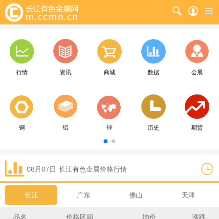
行情
资讯
商城
数据
会展
铜
铝
锌
历史
期货
08月07日
长江
有色金属价格行情
长江
广东
佛山
天津
品名
价格区间
均价
涨跌