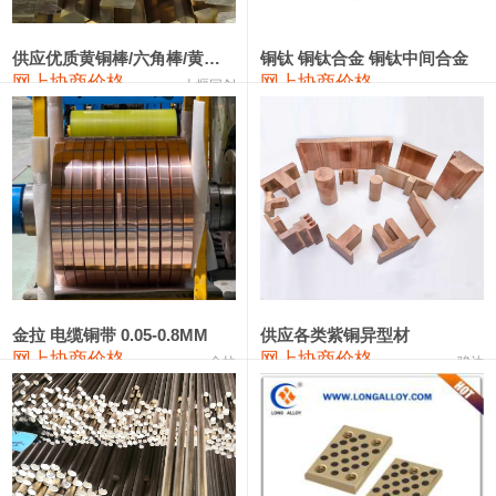
2202#硅
14,100—14,300
14,200
0
金属硅3303#-2202#
10,400—14,200
12,300
0
供应优质黄铜棒/六角棒/黄铜方板
铜钛 铜钛合金 铜钛中间合金
网上协商价格
网上协商价格
十堰同创
金属硅553#-331#
9,400—10,800
10,100
100
漆包线
111,970—115,970
113,970
360
磷铜合金
110,800—117,600
114,200
400
无氧铜丝(硬)
109,710—110,010
109,860
360
R410A专用紫铜管
113,700—113,700
113,700
360
铸造铝合金锭(A356.2)
24,300—24,700
24,500
200
金拉 电缆铜带 0.05-0.8MM
供应各类紫铜异型材
网上协商价格
网上协商价格
金拉
骏达
铸造铝合金锭(A380）
26,300—26,500
26,400
100
铝合金ADC12
24,200—24,400
24,300
100
铸造铝合金锭(ZL102)
24,300—24,500
24,400
200