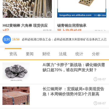
铸造铝合金锭(ZLD104)
24,300—24,500
24,400
200
压铸锌合金锭
26,500—26,700
26,600
250
硫酸镍
32,400—33,800
33,100
0
H62黄铜棒 六角棒 现货供应
锡青铜自润滑轴承
42
网上协商价格
氯化镍
38,300—40,300
39,300
0
¥
锦升发
芜湖合金
实时
16:56
必和必拓港口联合工会：必和必拓西澳大利亚铁矿石业务的工人已
通知，将于8月9日实施24小时停工。
资讯
要闻
财经
法规
统计
分析
8月7日，宇树科技董事长王兴兴网上路演时表示，报告期内，公司
AI算力"卡脖子"新战场：磷化铟供需
缺口超70%，谁在闷声发大财？
研发费用金额分别为4,995.18万元、7,001.70万元、14,496.56万
08-07
元，最近3年复合增长率达70.36%，呈快速增长趋势，并形成多项
长江铜周评 ：宏观破局+非美现货告
急！本周铜价强势冲至3个月新高
核心技术和知识产权。截至2026年1月31日，公司拥有262项专利权
08-07