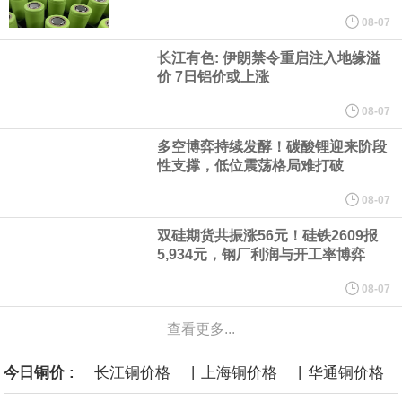
他与赫格塞思就弹药短缺问题发生冲突的报道是“完全没有根据的谣
08-07
长江有色: 伊朗禁令重启注入地缘溢
言”，他对赫格塞思所做的工作“非常满意”。
价 7日铝价或上涨
纽约期银突破64美元/盎司，日内涨3.91%。
08-07
多空博弈持续发酵！碳酸锂迎来阶段
据报道，威刚近日在法说会上表示，在需求增加、价格走高及货源
性支撑，低位震荡格局难打破
稳定的三大有利因素带动下，预期第3季度营运将优于第2季度，并
08-07
双硅期货共振涨56元！硅铁2609报
进一步扩大全年营运成果。
5,934元，钢厂利润与开工率博弈
美国国会预算办公室（CBO）于当地时间5日发布报告称，美国海军
08-07
查看更多...
计划建造的15艘核动力“特朗普级”（Trump-class）战列舰，从研发
|
|
今日铜价 :
长江铜价格
上海铜价格
华通铜价格
到采购的总费用可能高达2750亿美元，为美国有史以来最昂贵的水