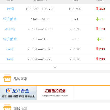
1#铜
108,680—108,720
108,700
360
铜升贴水
b140—b180
160
-30
A00铝
23,950—23,990
23,970
170
铝升贴水
c55—c15
-35
-5
0#锌
25,920—26,020
25,970
290
1#锌
25,820—25,920
25,870
290
1#铅
15,700—15,800
15,750
50
品牌商家
1#锡
434,000—436,000
435,000
-750
1#镍
129,550—130,750
130,150
-1,650
1#白银
15,100—15,110
15,105
-70
商城推荐
钯金
323—325
324
0