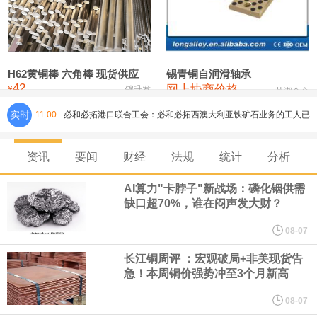
铸造铝合金锭(ZLD104)
24,300—24,500
24,400
200
压铸锌合金锭
26,500—26,700
26,600
250
硫酸镍
32,400—33,800
33,100
0
H62黄铜棒 六角棒 现货供应
锡青铜自润滑轴承
42
网上协商价格
氯化镍
38,300—40,300
39,300
0
¥
锦升发
芜湖合金
实时
11:00
必和必拓港口联合工会：必和必拓西澳大利亚铁矿石业务的工人已
通知，将于8月9日实施24小时停工。
资讯
要闻
财经
法规
统计
分析
8月7日，宇树科技董事长王兴兴网上路演时表示，报告期内，公司
AI算力"卡脖子"新战场：磷化铟供需
缺口超70%，谁在闷声发大财？
研发费用金额分别为4,995.18万元、7,001.70万元、14,496.56万
08-07
元，最近3年复合增长率达70.36%，呈快速增长趋势，并形成多项
长江铜周评 ：宏观破局+非美现货告
急！本周铜价强势冲至3个月新高
核心技术和知识产权。截至2026年1月31日，公司拥有262项专利权
08-07