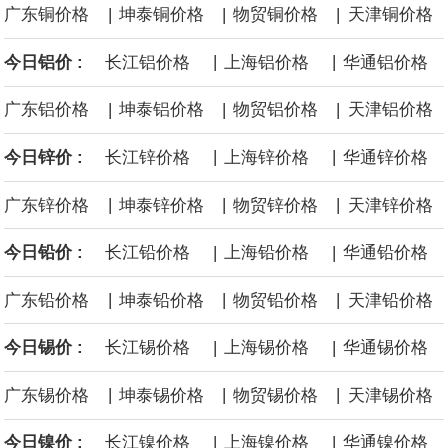
|
|
|
广东铜价格
坤泰铜价格
物贸铜价格
天津铜价格
面战舰项目之一。 根据CBO的初步估算，首舰造价约234亿美元，
|
|
今日铝价 :
长江铝价格
上海铝价格
华通铝价格
后续14艘平均每艘约180亿美元。
|
|
|
广东铝价格
坤泰铝价格
物贸铝价格
天津铝价格
黄金价格有望录得自今年1月以来最大单周涨幅。油价走弱为金价提
|
|
今日锌价 :
长江锌价格
上海锌价格
华通锌价格
供支撑，同时投资者正等待美国非农就业数据，以寻找美国利率前
|
|
|
广东锌价格
坤泰锌价格
物贸锌价格
天津锌价格
景的线索。StoneX高级分析师马特·辛普森表示，中东和平前景改善
|
|
今日铅价 :
长江铅价格
上海铅价格
华通铅价格
令市场通胀预期下降，推动黄金价格从此前持续数周、位于4000美
|
|
|
广东铅价格
坤泰铅价格
物贸铅价格
天津铅价格
元上方的盘整区间中进一步上涨。
|
|
今日锡价 :
长江锡价格
上海锡价格
华通锡价格
海力士：龙仁工厂将生产高带宽内存（HBM）及其他下一代动态随
|
|
|
广东锡价格
坤泰锡价格
物贸锡价格
天津锡价格
机存取存储器（DRAM）。
|
|
今日镍价 :
长江镍价格
上海镍价格
华通镍价格