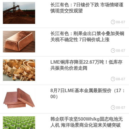
（含境内发明专利20项）。
长江有色：7日镍价下跌 市场情绪谨
慎现货交投观望
纽约期银日内涨4%，现报64.08美元/盎司。
08-07
宇树科技董事长、总经理兼首席技术官王兴兴在网上路演时表示，
长江有色：刚果金出口禁令叠加美铜
关税不确定性 7日铜价或上涨
经过多年研发创新和技术积累，公司逐步形成了包括一体化关节集
08-07
LME铜库存降至22.67万吨！低库存
成技术、高紧凑度机器人身体集成技术、机器人激光雷达全自研核
共振美伦价差走阔
心技术等多项已商业化应用的核心技术并已应用于公司的高性能通
08-07
8月7日LME基本金属最新报价（17：
用人形机器人、四足机器人等产品。
00）
美国总统特朗普6日否认他对国防部长赫格塞思不满，称对赫格塞思
08-07
韩企联手攻坚500Wh/kg固态电池无
所做的工作“非常满意”。特朗普在社交媒体上发帖称，一些媒体有关
人机 海洋场景商业化迎来关键突破