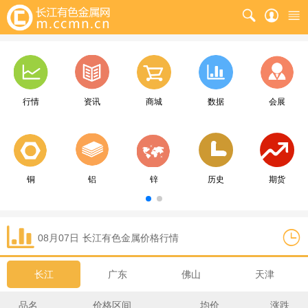
行情
资讯
商城
数据
会展
铜
铝
锌
历史
期货
08月07日
长江
有色金属价格行情
长江
广东
佛山
天津
品名
价格区间
均价
涨跌