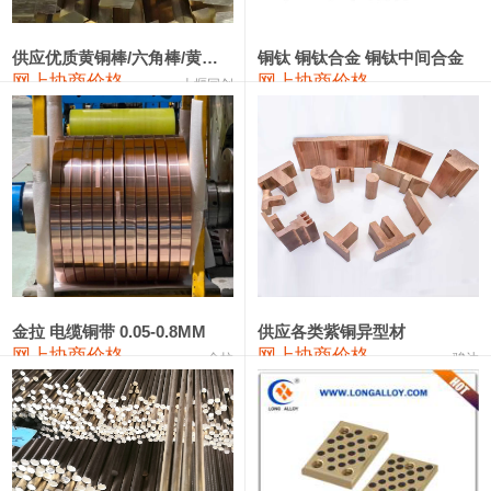
2202#硅
14,100—14,300
14,200
0
金属硅3303#-2202#
10,400—14,200
12,300
0
供应优质黄铜棒/六角棒/黄铜方板
铜钛 铜钛合金 铜钛中间合金
网上协商价格
网上协商价格
十堰同创
金属硅553#-331#
9,400—10,800
10,100
100
漆包线
111,970—115,970
113,970
360
磷铜合金
110,800—117,600
114,200
400
无氧铜丝(硬)
109,710—110,010
109,860
360
R410A专用紫铜管
113,700—113,700
113,700
360
铸造铝合金锭(A356.2)
24,300—24,700
24,500
200
金拉 电缆铜带 0.05-0.8MM
供应各类紫铜异型材
网上协商价格
网上协商价格
金拉
骏达
铸造铝合金锭(A380）
26,300—26,500
26,400
100
铝合金ADC12
24,200—24,400
24,300
100
铸造铝合金锭(ZL102)
24,300—24,500
24,400
200