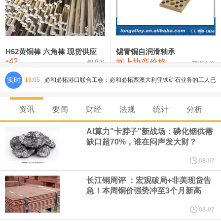
铸造铝合金锭(ZLD104)
24,300—24,500
24,400
200
压铸锌合金锭
26,500—26,700
26,600
250
硫酸镍
32,400—33,800
33,100
0
H62黄铜棒 六角棒 现货供应
锡青铜自润滑轴承
42
网上协商价格
氯化镍
38,300—40,300
39,300
0
¥
锦升发
芜湖合金
实时
19:05
必和必拓港口联合工会：必和必拓西澳大利亚铁矿石业务的工人已
通知，将于8月9日实施24小时停工。
资讯
要闻
财经
法规
统计
分析
8月7日，宇树科技董事长王兴兴网上路演时表示，报告期内，公司
AI算力"卡脖子"新战场：磷化铟供需
缺口超70%，谁在闷声发大财？
研发费用金额分别为4,995.18万元、7,001.70万元、14,496.56万
08-07
元，最近3年复合增长率达70.36%，呈快速增长趋势，并形成多项
长江铜周评 ：宏观破局+非美现货告
急！本周铜价强势冲至3个月新高
核心技术和知识产权。截至2026年1月31日，公司拥有262项专利权
08-07