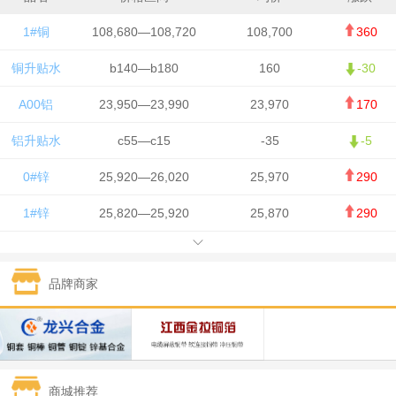
1#铜
108,680—108,720
108,700
360
铜升贴水
b140—b180
160
-30
A00铝
23,950—23,990
23,970
170
铝升贴水
c55—c15
-35
-5
0#锌
25,920—26,020
25,970
290
1#锌
25,820—25,920
25,870
290
1#铅
15,700—15,800
15,750
50
品牌商家
1#锡
434,000—436,000
435,000
-750
1#镍
129,550—130,750
130,150
-1,650
1#白银
15,100—15,110
15,105
-70
商城推荐
钯金
323—325
324
0