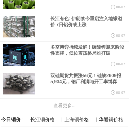
他与赫格塞思就弹药短缺问题发生冲突的报道是“完全没有根据的谣
08-07
长江有色: 伊朗禁令重启注入地缘溢
言”，他对赫格塞思所做的工作“非常满意”。
价 7日铝价或上涨
纽约期银突破64美元/盎司，日内涨3.91%。
08-07
多空博弈持续发酵！碳酸锂迎来阶段
据报道，威刚近日在法说会上表示，在需求增加、价格走高及货源
性支撑，低位震荡格局难打破
稳定的三大有利因素带动下，预期第3季度营运将优于第2季度，并
08-07
双硅期货共振涨56元！硅铁2609报
进一步扩大全年营运成果。
5,934元，钢厂利润与开工率博弈
美国国会预算办公室（CBO）于当地时间5日发布报告称，美国海军
08-07
查看更多...
计划建造的15艘核动力“特朗普级”（Trump-class）战列舰，从研发
|
|
今日铜价 :
长江铜价格
上海铜价格
华通铜价格
到采购的总费用可能高达2750亿美元，为美国有史以来最昂贵的水