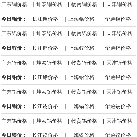
|
|
|
广东铜价格
坤泰铜价格
物贸铜价格
天津铜价格
面战舰项目之一。 根据CBO的初步估算，首舰造价约234亿美元，
|
|
今日铝价 :
长江铝价格
上海铝价格
华通铝价格
后续14艘平均每艘约180亿美元。
|
|
|
广东铝价格
坤泰铝价格
物贸铝价格
天津铝价格
黄金价格有望录得自今年1月以来最大单周涨幅。油价走弱为金价提
|
|
今日锌价 :
长江锌价格
上海锌价格
华通锌价格
供支撑，同时投资者正等待美国非农就业数据，以寻找美国利率前
|
|
|
广东锌价格
坤泰锌价格
物贸锌价格
天津锌价格
景的线索。StoneX高级分析师马特·辛普森表示，中东和平前景改善
|
|
今日铅价 :
长江铅价格
上海铅价格
华通铅价格
令市场通胀预期下降，推动黄金价格从此前持续数周、位于4000美
|
|
|
广东铅价格
坤泰铅价格
物贸铅价格
天津铅价格
元上方的盘整区间中进一步上涨。
|
|
今日锡价 :
长江锡价格
上海锡价格
华通锡价格
海力士：龙仁工厂将生产高带宽内存（HBM）及其他下一代动态随
|
|
|
广东锡价格
坤泰锡价格
物贸锡价格
天津锡价格
机存取存储器（DRAM）。
|
|
今日镍价 :
长江镍价格
上海镍价格
华通镍价格