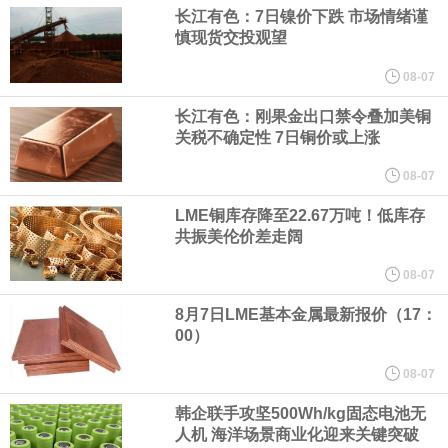
（含境内发明专利20项）。
长江有色：7日镍价下跌 市场情绪谨
慎现货交投观望
纽约期银日内涨4%，现报64.08美元/盎司。
08-07
宇树科技董事长、总经理兼首席技术官王兴兴在网上路演时表示，
长江有色：刚果金出口禁令叠加美铜
关税不确定性 7日铜价或上涨
经过多年研发创新和技术积累，公司逐步形成了包括一体化关节集
08-07
LME铜库存降至22.67万吨！低库存
成技术、高紧凑度机器人身体集成技术、机器人激光雷达全自研核
共振美伦价差走阔
心技术等多项已商业化应用的核心技术并已应用于公司的高性能通
08-07
8月7日LME基本金属最新报价（17：
用人形机器人、四足机器人等产品。
00）
美国总统特朗普6日否认他对国防部长赫格塞思不满，称对赫格塞思
08-07
韩企联手攻坚500Wh/kg固态电池无
所做的工作“非常满意”。特朗普在社交媒体上发帖称，一些媒体有关
人机 海洋场景商业化迎来关键突破