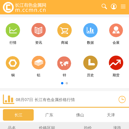
行情
资讯
商城
数据
会展
铜
铝
锌
历史
期货
08月07日
长江
有色金属价格行情
长江
广东
佛山
天津
品名
价格区间
均价
涨跌