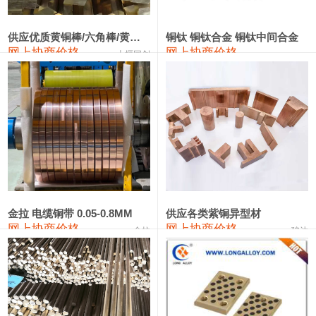
2202#硅
14,100—14,300
14,200
0
金属硅3303#-2202#
10,400—14,200
12,300
0
供应优质黄铜棒/六角棒/黄铜方板
铜钛 铜钛合金 铜钛中间合金
网上协商价格
网上协商价格
十堰同创
金属硅553#-331#
9,400—10,800
10,100
100
漆包线
111,970—115,970
113,970
360
磷铜合金
110,800—117,600
114,200
400
无氧铜丝(硬)
109,710—110,010
109,860
360
R410A专用紫铜管
113,700—113,700
113,700
360
铸造铝合金锭(A356.2)
24,300—24,700
24,500
200
金拉 电缆铜带 0.05-0.8MM
供应各类紫铜异型材
网上协商价格
网上协商价格
金拉
骏达
铸造铝合金锭(A380）
26,300—26,500
26,400
100
铝合金ADC12
24,200—24,400
24,300
100
铸造铝合金锭(ZL102)
24,300—24,500
24,400
200