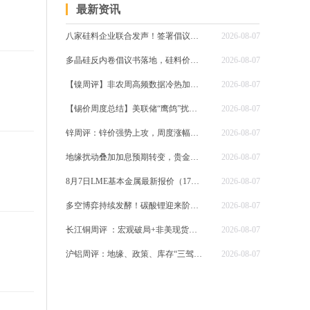
最新资讯
八家硅料企业联合发声！签署倡议书抵制低价倾销，严守完全成本底线
2026-08-07
多晶硅反内卷倡议书落地，硅料价格迎来成本底线？
2026-08-07
【镍周评】非农周高频数据冷热加剧政策悬念美指高位及配额扩容 镍周线回落觅支撑
2026-08-07
【锡价周度总结】美联储“鹰鸽”扰动及AI 焊料需求爆火 算力金属锡登顶有色热搜！
2026-08-07
锌周评：锌价强势上攻，周度涨幅逼近4%！外盘逼仓隐忧与国内淡季现实如何博弈？
2026-08-07
地缘扰动叠加加息预期转变，贵金属触及一个半月高位，今晚非农定短期方向
2026-08-07
8月7日LME基本金属最新报价（17：00）
2026-08-07
多空博弈持续发酵！碳酸锂迎来阶段性支撑，低位震荡格局难打破
2026-08-07
长江铜周评 ：宏观破局+非美现货告急！本周铜价强势冲至3个月新高
2026-08-07
沪铝周评：地缘、政策、库存“三驾马车”拉动，铝价周线大涨2.56%
2026-08-07