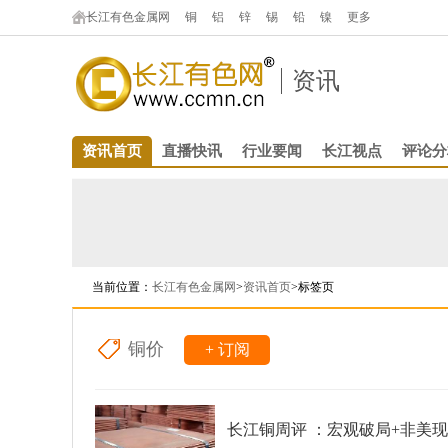
长江有色金属网
铜
铝
锌
锡
铅
镍
更多
资讯
资讯首页
直播快讯
行业要闻
长江视点
评论分
当前位置：
长江有色金属网
>
资讯首页
>标签页
铜价
+ 订阅
长江铜周评 ：宏观破局+非美