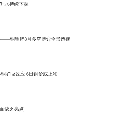
货升水持续下探
？——铜铝锌8月多空博弈全景透视
铜虹吸效应 6日铜价或上涨
易面缺乏亮点