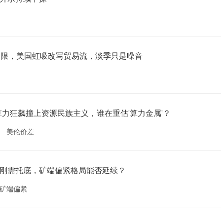
下限，美国虹吸改写贸易流，淡季只是噪音
算力狂飙撞上资源民族主义，谁在重估'算力金属'？
美伦价差
能源刚需托底，矿端偏紧格局能否延续？
矿端偏紧