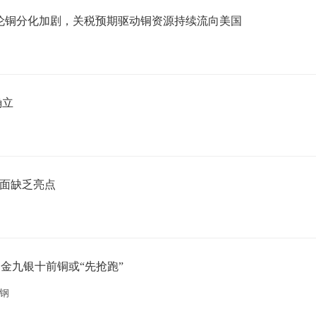
！美铜伦铜分化加剧，关税预期驱动铜资源持续流向美国
确立
易面缺乏亮点
金九银十前铜或“先抢跑”
钢