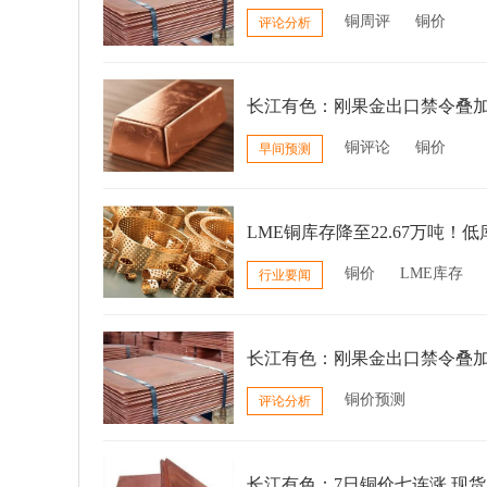
铜周评
铜价
评论分析
长江有色：刚果金出口禁令叠加
铜评论
铜价
早间预测
LME铜库存降至22.67万吨
铜价
LME库存
行业要闻
长江有色：刚果金出口禁令叠加
铜价预测
评论分析
长江有色：7日铜价七连涨 现