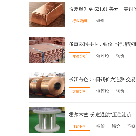
价差飙升至 621.81 美元
铜价
行业要闻
多重逻辑共振，铜价上行趋势
铜评论
铜价
评论分析
长江有色：6日铜价六连涨 交
铜评论
铜价
盘后分析
霍尔木兹“分道通航”压住油价，
铜价
铝价
不锈
评论分析