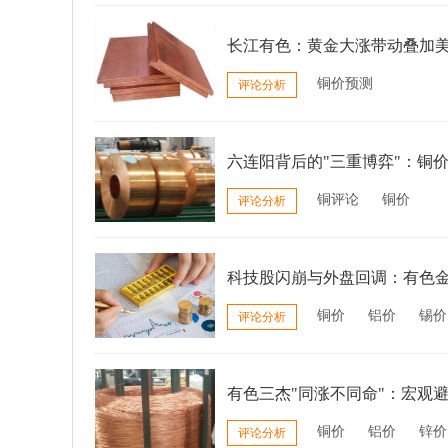
长江有色：黄金大涨带动叠加美
铜价预测
评论分析
六连阳背后的"三重博弈"：铜
铜评论
铜价
评论分析
科技股闪崩与外盘回调：有色金
铜价
铝价
锡价
评论分析
有色三杰"同涨不同命"：宏观避
铜价
铝价
锌价
评论分析