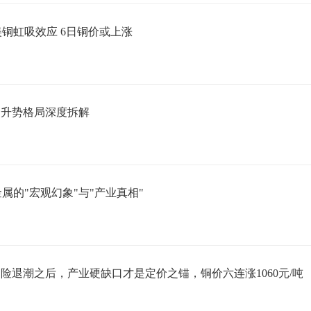
铜虹吸效应 6日铜价或上涨
价升势格局深度拆解
属的"宏观幻象"与"产业真相"
险退潮之后，产业硬缺口才是定价之锚，铜价六连涨1060元/吨