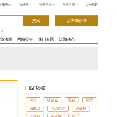
客服中心
收藏夹
帮助中心
网站导航
手机网
材料
政策法规
网站公告
热门专题
近期动态
热门标签
铜价
铁合金
双硅
期货
新能源
固态电池
碳酸锂
工业硅
丰水期
铅