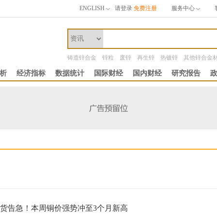
ENGLISH
请登录
免费注册
服务中心
铸造锌合金
锌粒
废锌
再生锌
热镀锌
其他锌合金
析
经济指标
数据统计
国际财经
国内财经
研究报告
现货告急！本周铜价强势冲至3个月新高