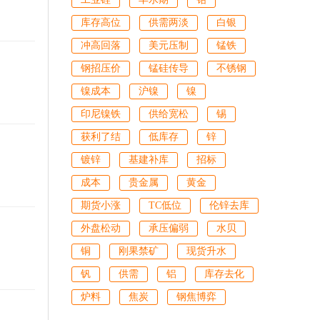
库存高位
供需两淡
白银
冲高回落
美元压制
锰铁
钢招压价
锰硅传导
不锈钢
镍成本
沪镍
镍
印尼镍铁
供给宽松
锡
获利了结
低库存
锌
镀锌
基建补库
招标
成本
贵金属
黄金
期货小涨
TC低位
伦锌去库
外盘松动
承压偏弱
水贝
铜
刚果禁矿
现货升水
钒
供需
铝
库存去化
炉料
焦炭
钢焦博弈