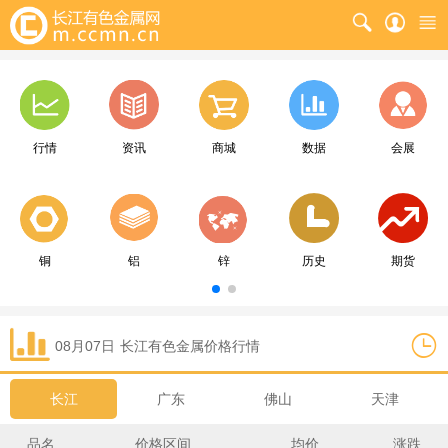
行情
资讯
商城
数据
会展
铜
铝
锌
历史
期货
08月07日
长江
有色金属价格行情
长江
广东
佛山
天津
品名
价格区间
均价
涨跌