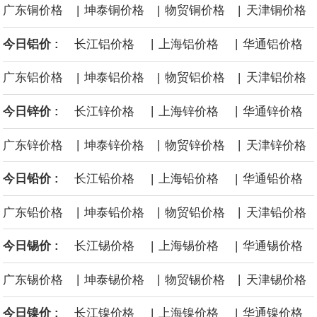
|
|
|
广东铜价格
坤泰铜价格
物贸铜价格
天津铜价格
面战舰项目之一。 根据CBO的初步估算，首舰造价约234亿美元，
|
|
今日铝价 :
长江铝价格
上海铝价格
华通铝价格
后续14艘平均每艘约180亿美元。
|
|
|
广东铝价格
坤泰铝价格
物贸铝价格
天津铝价格
黄金价格有望录得自今年1月以来最大单周涨幅。油价走弱为金价提
|
|
今日锌价 :
长江锌价格
上海锌价格
华通锌价格
供支撑，同时投资者正等待美国非农就业数据，以寻找美国利率前
|
|
|
广东锌价格
坤泰锌价格
物贸锌价格
天津锌价格
景的线索。StoneX高级分析师马特·辛普森表示，中东和平前景改善
|
|
今日铅价 :
长江铅价格
上海铅价格
华通铅价格
令市场通胀预期下降，推动黄金价格从此前持续数周、位于4000美
|
|
|
广东铅价格
坤泰铅价格
物贸铅价格
天津铅价格
元上方的盘整区间中进一步上涨。
|
|
今日锡价 :
长江锡价格
上海锡价格
华通锡价格
海力士：龙仁工厂将生产高带宽内存（HBM）及其他下一代动态随
|
|
|
广东锡价格
坤泰锡价格
物贸锡价格
天津锡价格
机存取存储器（DRAM）。
|
|
今日镍价 :
长江镍价格
上海镍价格
华通镍价格