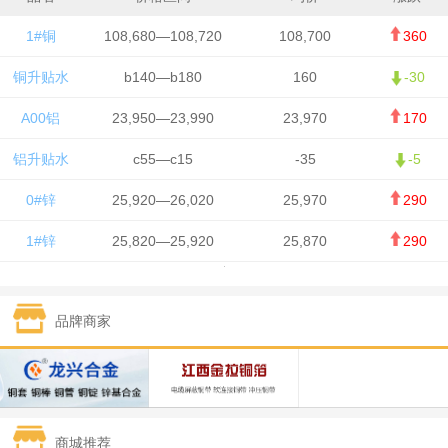
1#铜
108,680—108,720
108,700
360
铜升贴水
b140—b180
160
-30
A00铝
23,950—23,990
23,970
170
铝升贴水
c55—c15
-35
-5
0#锌
25,920—26,020
25,970
290
1#锌
25,820—25,920
25,870
290
1#铅
15,700—15,800
15,750
50
品牌商家
1#锡
434,000—436,000
435,000
-750
1#镍
129,550—130,750
130,150
-1,650
1#白银
15,100—15,110
15,105
-70
商城推荐
钯金
323—325
324
0