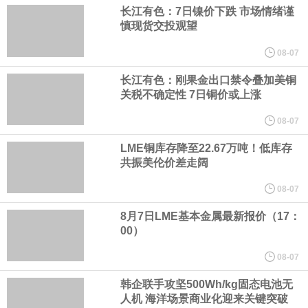
（含境内发明专利20项）。
长江有色：7日镍价下跌 市场情绪谨
慎现货交投观望
纽约期银日内涨4%，现报64.08美元/盎司。
08-07
宇树科技董事长、总经理兼首席技术官王兴兴在网上路演时表示，
长江有色：刚果金出口禁令叠加美铜
关税不确定性 7日铜价或上涨
经过多年研发创新和技术积累，公司逐步形成了包括一体化关节集
08-07
LME铜库存降至22.67万吨！低库存
成技术、高紧凑度机器人身体集成技术、机器人激光雷达全自研核
共振美伦价差走阔
心技术等多项已商业化应用的核心技术并已应用于公司的高性能通
08-07
8月7日LME基本金属最新报价（17：
用人形机器人、四足机器人等产品。
00）
美国总统特朗普6日否认他对国防部长赫格塞思不满，称对赫格塞思
08-07
韩企联手攻坚500Wh/kg固态电池无
所做的工作“非常满意”。特朗普在社交媒体上发帖称，一些媒体有关
人机 海洋场景商业化迎来关键突破