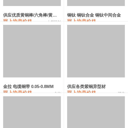
2202#硅
14,100—14,300
14,200
0
金属硅3303#-2202#
10,400—14,200
12,300
0
供应优质黄铜棒/六角棒/黄铜方板
铜钛 铜钛合金 铜钛中间合金
网上协商价格
网上协商价格
十堰同创
金属硅553#-331#
9,400—10,800
10,100
100
漆包线
111,970—115,970
113,970
360
磷铜合金
110,800—117,600
114,200
400
无氧铜丝(硬)
109,710—110,010
109,860
360
R410A专用紫铜管
113,700—113,700
113,700
360
铸造铝合金锭(A356.2)
24,300—24,700
24,500
200
金拉 电缆铜带 0.05-0.8MM
供应各类紫铜异型材
网上协商价格
网上协商价格
金拉
骏达
铸造铝合金锭(A380）
26,300—26,500
26,400
100
铝合金ADC12
24,200—24,400
24,300
100
铸造铝合金锭(ZL102)
24,300—24,500
24,400
200