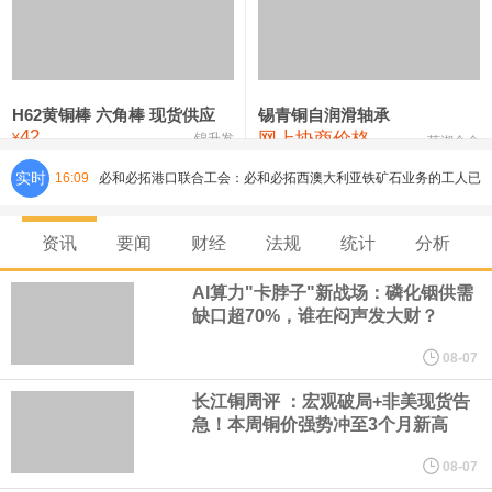
铸造铝合金锭(ZLD104)
24,300—24,500
24,400
200
压铸锌合金锭
26,500—26,700
26,600
250
硫酸镍
32,400—33,800
33,100
0
H62黄铜棒 六角棒 现货供应
锡青铜自润滑轴承
42
网上协商价格
氯化镍
38,300—40,300
39,300
0
¥
锦升发
芜湖合金
实时
16:09
必和必拓港口联合工会：必和必拓西澳大利亚铁矿石业务的工人已
通知，将于8月9日实施24小时停工。
资讯
要闻
财经
法规
统计
分析
8月7日，宇树科技董事长王兴兴网上路演时表示，报告期内，公司
AI算力"卡脖子"新战场：磷化铟供需
缺口超70%，谁在闷声发大财？
研发费用金额分别为4,995.18万元、7,001.70万元、14,496.56万
08-07
元，最近3年复合增长率达70.36%，呈快速增长趋势，并形成多项
长江铜周评 ：宏观破局+非美现货告
急！本周铜价强势冲至3个月新高
核心技术和知识产权。截至2026年1月31日，公司拥有262项专利权
08-07