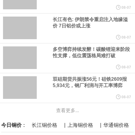
他与赫格塞思就弹药短缺问题发生冲突的报道是“完全没有根据的谣
08-07
长江有色: 伊朗禁令重启注入地缘溢
言”，他对赫格塞思所做的工作“非常满意”。
价 7日铝价或上涨
纽约期银突破64美元/盎司，日内涨3.91%。
08-07
多空博弈持续发酵！碳酸锂迎来阶段
据报道，威刚近日在法说会上表示，在需求增加、价格走高及货源
性支撑，低位震荡格局难打破
稳定的三大有利因素带动下，预期第3季度营运将优于第2季度，并
08-07
双硅期货共振涨56元！硅铁2609报
进一步扩大全年营运成果。
5,934元，钢厂利润与开工率博弈
美国国会预算办公室（CBO）于当地时间5日发布报告称，美国海军
08-07
查看更多...
计划建造的15艘核动力“特朗普级”（Trump-class）战列舰，从研发
|
|
今日铜价 :
长江铜价格
上海铜价格
华通铜价格
到采购的总费用可能高达2750亿美元，为美国有史以来最昂贵的水