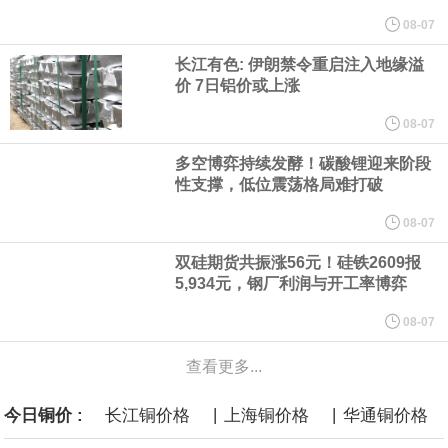
纽约期银突破64美元/盎司，日内涨3.91%。
08-07
长江有色: 伊朗禁令重启注入地缘溢
据报道，威刚近日在法说会上表示，在需求增加、价格走高及货源
价 7日铝价或上涨
稳定的三大有利因素带动下，预期第3季度营运将优于第2季度，并
08-07
多空博弈持续发酵！碳酸锂迎来阶段
进一步扩大全年营运成果。
性支撑，低位震荡格局难打破
美国国会预算办公室（CBO）于当地时间5日发布报告称，美国海军
08-07
双硅期货共振涨56元！硅铁2609报
计划建造的15艘核动力“特朗普级”（Trump-class）战列舰，从研发
5,934元，钢厂利润与开工率博弈
到采购的总费用可能高达2750亿美元，为美国有史以来最昂贵的水
08-07
查看更多...
面战舰项目之一。 根据CBO的初步估算，首舰造价约234亿美元，
|
|
今日铜价 :
长江铜价格
上海铜价格
华通铜价格
后续14艘平均每艘约180亿美元。