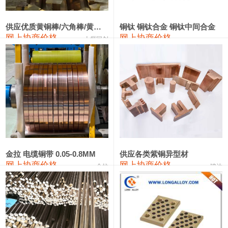
2202#硅
14,100—14,300
14,200
0
金属硅3303#-2202#
10,400—14,200
12,300
0
供应优质黄铜棒/六角棒/黄铜方板
铜钛 铜钛合金 铜钛中间合金
网上协商价格
网上协商价格
十堰同创
金属硅553#-331#
9,400—10,800
10,100
100
漆包线
111,970—115,970
113,970
360
磷铜合金
110,800—117,600
114,200
400
无氧铜丝(硬)
109,710—110,010
109,860
360
R410A专用紫铜管
113,700—113,700
113,700
360
铸造铝合金锭(A356.2)
24,300—24,700
24,500
200
金拉 电缆铜带 0.05-0.8MM
供应各类紫铜异型材
网上协商价格
网上协商价格
金拉
骏达
铸造铝合金锭(A380）
26,300—26,500
26,400
100
铝合金ADC12
24,200—24,400
24,300
100
铸造铝合金锭(ZL102)
24,300—24,500
24,400
200