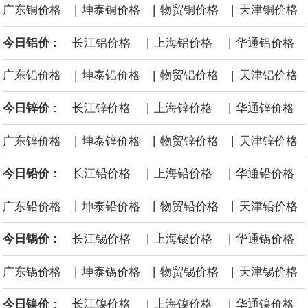
|
|
|
广东铜价格
坤泰铜价格
物贸铜价格
天津铜价格
黄金价格有望录得自今年1月以来最大单周涨幅。油价走弱为金价提
|
|
今日铝价 :
长江铝价格
上海铝价格
华通铝价格
供支撑，同时投资者正等待美国非农就业数据，以寻找美国利率前
|
|
|
广东铝价格
坤泰铝价格
物贸铝价格
天津铝价格
景的线索。StoneX高级分析师马特·辛普森表示，中东和平前景改善
|
|
今日锌价 :
长江锌价格
上海锌价格
华通锌价格
令市场通胀预期下降，推动黄金价格从此前持续数周、位于4000美
|
|
|
广东锌价格
坤泰锌价格
物贸锌价格
天津锌价格
元上方的盘整区间中进一步上涨。
|
|
今日铅价 :
长江铅价格
上海铅价格
华通铅价格
海力士：龙仁工厂将生产高带宽内存（HBM）及其他下一代动态随
|
|
|
广东铅价格
坤泰铅价格
物贸铅价格
天津铅价格
机存取存储器（DRAM）。
|
|
今日锡价 :
长江锡价格
上海锡价格
华通锡价格
必和必拓港口联合工会：必和必拓西澳大利亚铁矿石业务的工人已
|
|
|
广东锡价格
坤泰锡价格
物贸锡价格
天津锡价格
通知，将于8月9日实施24小时停工。
|
|
今日镍价 :
长江镍价格
上海镍价格
华通镍价格