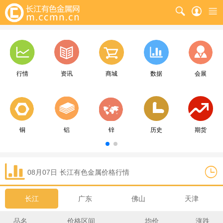
行情
资讯
商城
数据
会展
铜
铝
锌
历史
期货
08月07日
长江
有色金属价格行情
长江
广东
佛山
天津
品名
价格区间
均价
涨跌