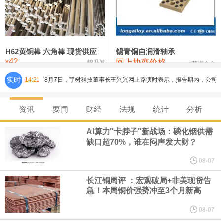
铸造铝合金锭(ZLD104)
24,300—24,500
24,400
200
压铸锌合金锭
26,500—26,700
26,600
250
硫酸镍
32,400—33,800
33,100
0
H62黄铜棒 六角棒 现货供应
锡青铜自润滑轴承
42
网上协商价格
氯化镍
38,300—40,300
39,300
0
¥
锦升发
芜湖合金
实时
14:21
8月7日，宇树科技董事长王兴兴网上路演时表示，报告期内，公司
研发费用金额分别为4,995.18万元、7,001.70万元、14,496.56万
资讯
要闻
财经
法规
统计
分析
元，最近3年复合增长率达70.36%，呈快速增长趋势，并形成多项
AI算力"卡脖子"新战场：磷化铟供需
缺口超70%，谁在闷声发大财？
核心技术和知识产权。截至2026年1月31日，公司拥有262项专利权
08-07
（含境内发明专利20项）。
长江铜周评 ：宏观破局+非美现货告
急！本周铜价强势冲至3个月新高
纽约期银日内涨4%，现报64.08美元/盎司。
08-07