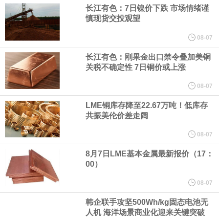
宇树科技董事长、总经理兼首席技术官王兴兴在网上路演时表示，
长江有色：7日镍价下跌 市场情绪谨
慎现货交投观望
经过多年研发创新和技术积累，公司逐步形成了包括一体化关节集
08-07
成技术、高紧凑度机器人身体集成技术、机器人激光雷达全自研核
长江有色：刚果金出口禁令叠加美铜
关税不确定性 7日铜价或上涨
心技术等多项已商业化应用的核心技术并已应用于公司的高性能通
08-07
LME铜库存降至22.67万吨！低库存
用人形机器人、四足机器人等产品。
共振美伦价差走阔
美国总统特朗普6日否认他对国防部长赫格塞思不满，称对赫格塞思
08-07
8月7日LME基本金属最新报价（17：
所做的工作“非常满意”。特朗普在社交媒体上发帖称，一些媒体有关
00）
他与赫格塞思就弹药短缺问题发生冲突的报道是“完全没有根据的谣
08-07
韩企联手攻坚500Wh/kg固态电池无
言”，他对赫格塞思所做的工作“非常满意”。
人机 海洋场景商业化迎来关键突破