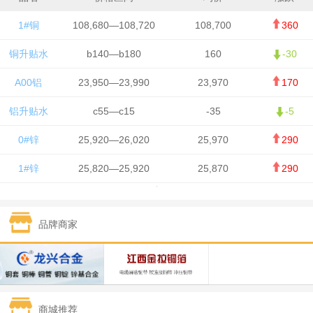
1#铜
108,680—108,720
108,700
360
铜升贴水
b140—b180
160
-30
A00铝
23,950—23,990
23,970
170
铝升贴水
c55—c15
-35
-5
0#锌
25,920—26,020
25,970
290
1#锌
25,820—25,920
25,870
290
1#铅
15,700—15,800
15,750
50
品牌商家
1#锡
434,000—436,000
435,000
-750
1#镍
129,550—130,750
130,150
-1,650
1#白银
15,100—15,110
15,105
-70
商城推荐
钯金
323—325
324
0