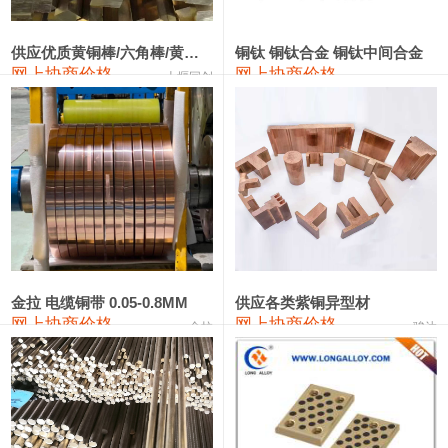
2202#硅
14,100—14,300
14,200
0
金属硅3303#-2202#
10,400—14,200
12,300
0
供应优质黄铜棒/六角棒/黄铜方板
铜钛 铜钛合金 铜钛中间合金
网上协商价格
网上协商价格
十堰同创
金属硅553#-331#
9,400—10,800
10,100
100
漆包线
111,970—115,970
113,970
360
磷铜合金
110,800—117,600
114,200
400
无氧铜丝(硬)
109,710—110,010
109,860
360
R410A专用紫铜管
113,700—113,700
113,700
360
铸造铝合金锭(A356.2)
24,300—24,700
24,500
200
金拉 电缆铜带 0.05-0.8MM
供应各类紫铜异型材
网上协商价格
网上协商价格
金拉
骏达
铸造铝合金锭(A380）
26,300—26,500
26,400
100
铝合金ADC12
24,200—24,400
24,300
100
铸造铝合金锭(ZL102)
24,300—24,500
24,400
200