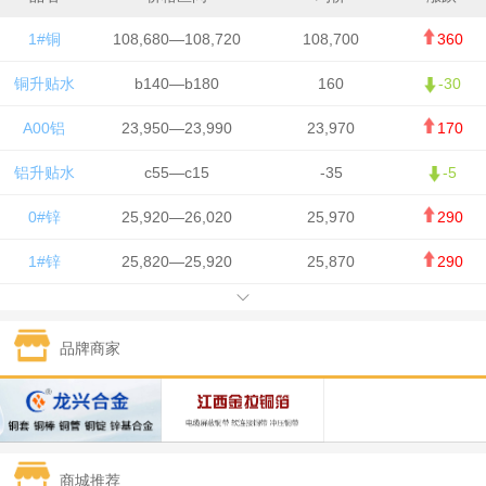
1#铜
108,680—108,720
108,700
360
铜升贴水
b140—b180
160
-30
A00铝
23,950—23,990
23,970
170
铝升贴水
c55—c15
-35
-5
0#锌
25,920—26,020
25,970
290
1#锌
25,820—25,920
25,870
290
1#铅
15,700—15,800
15,750
50
品牌商家
1#锡
434,000—436,000
435,000
-750
1#镍
129,550—130,750
130,150
-1,650
1#白银
15,100—15,110
15,105
-70
商城推荐
钯金
323—325
324
0