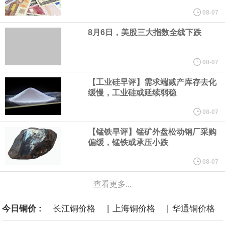
使用其产品而面临的心理健康问题。 这一裁决源于今年早些时候的
08-07
8月6日，美股三大指数全线下跌
一场审判。在那次审判中，新墨西哥州陪审团认定“元”公司需就涉嫌
导致青少年心理健康问题及利用其产品进行性剥削的行为，承担
08-07
【工业硅早评】需求端减产库存去化
3.75亿美元的罚款。这5.67亿美元是在3.75亿美元罚款基础上追加
缓慢，工业硅或延续弱稳
的补救金，二者叠加达9.42亿美元。
08-07
【锰铁早评】锰矿外盘松动钢厂采购
白宫已邀请美国关键矿产行业的顶级高管周五与总统唐纳德·特朗普
偏缓，锰铁或承压小跌
会面。据知情人士透露，此次活动旨在展示为促进关键矿产开发和
08-07
查看更多...
加工所做的努力，并计划公布一些交易和谅解备忘录。
|
|
今日铜价 :
长江铜价格
上海铜价格
华通铜价格
当地时间8月6日，德国能源企业RWE旗下美国海上风电业务已与美