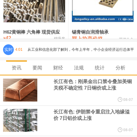
铸造铝合金锭(ZLD104)
24,300—24,500
24,400
200
压铸锌合金锭
26,500—26,700
26,600
250
硫酸镍
32,400—33,800
33,100
0
H62黄铜棒 六角棒 现货供应
锡青铜自润滑轴承
42
网上协商价格
氯化镍
38,300—40,300
39,300
0
¥
锦升发
芜湖合金
实时
4:01
从工业和信息化部了解到，今年上半年，中小企业经济运行总体平
稳，主要指标保持较快增长，企业效益持续改善。今年上半年，规
资讯
要闻
财经
法规
统计
分析
模以上工业中小企业增加值同比增长5.8%，营业收入同比增长
长江有色：刚果金出口禁令叠加美铜
关税不确定性 7日铜价或上涨
7.7%，为2023年以来同期最高水平，利润总额同比增长16.9%，为
08-07
2022年以来同期最高水平，生产经营稳步向好，盈利能力持续增
长江有色: 伊朗禁令重启注入地缘溢
价 7日铝价或上涨
强。
08-07