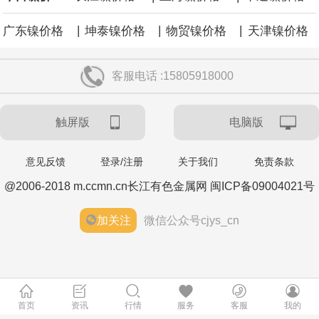
央行今日开展10亿元7天逆回购操作，投标量10亿元，中标量10亿
|
|
|
广东镍价格
坤泰镍价格
物贸镍价格
天津镍价格
元，操作利率为1.40%，与此前持平。
客服电话 :15805918000
央行公开市场今日净回笼1,330.0亿元人民币。
触屏版
电脑版
当地时间8月6日，丰田汽车宣布在美国召回约50.8万辆2025至2026
年款凯美瑞（Camry）车型，原因是车辆7英寸组合仪表可能在启动
意见反馈
登录/注册
关于我们
免责条款
@2006-2018 m.ccmn.cn长江有色金属网 闽ICP备09004021号
时出现黑屏，导致转向灯、危险警示灯以及部分提示音功能失效。
加关注
微信公众号cjys_cn
韩国经济日报援引不愿具名的业内人士消息，LG 集团会长具光谟下
周将在硅谷的英伟达总部与黄仁勋会面。具光谟与黄仁勋曾于 6 月
在首尔会晤，并宣布在机器人、人工智能基础设施、自动驾驶等领
首页
资讯
行情
服务
客服
我的