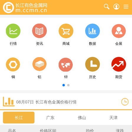
行情
资讯
商城
数据
会展
铜
铝
锌
历史
期货
08月07日
长江
有色金属价格行情
长江
广东
佛山
天津
品名
价格区间
均价
涨跌