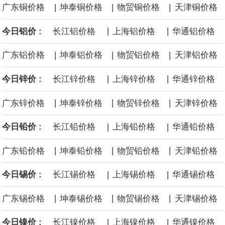
|
|
|
广东铜价格
坤泰铜价格
物贸铜价格
天津铜价格
国内政部达成和解协议，美国政府支付12.2亿美元和解资金，RWE
|
|
今日铝价 :
长江铝价格
上海铝价格
华通铝价格
将放弃位于纽约湾、加州近海和路易斯安那州近海的海上风电租赁
|
|
|
广东铝价格
坤泰铝价格
物贸铝价格
天津铝价格
权益。
|
|
今日锌价 :
长江锌价格
上海锌价格
华通锌价格
据广钢气体消息，8月6日，广钢气体与韩国头部工业气体服务商
|
|
|
广东锌价格
坤泰锌价格
物贸锌价格
天津锌价格
AirFirst正式签署实质性长期战略合作协议。双方将建立常态化技术
|
|
今日铅价 :
长江铅价格
上海铅价格
华通铅价格
共创与市场联动机制，围绕广钢气体自研的“Super-N”超高纯制氮解
|
|
|
广东铅价格
坤泰铅价格
物贸铅价格
天津铅价格
决方案开展联合迭代与场景优化，针对韩国先进半导体制程标准持
|
|
今日锡价 :
长江锡价格
上海锡价格
华通锡价格
续打磨定制化供气体系，推动技术方案在海外高端产线完成验证与
|
|
|
广东锡价格
坤泰锡价格
物贸锡价格
天津锡价格
规模化交付。
|
|
今日镍价 :
长江镍价格
上海镍价格
华通镍价格