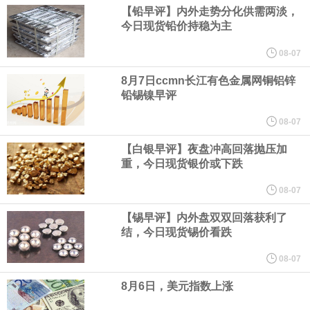
伊朗议会主席团成员萨利米公开伊方拟议的霍尔木兹海峡战略管理
【铅早评】内外走势分化供需两淡，
今日现货铅价持稳为主
方案初步文本细节，内容包括禁止敌对方面通过海峡等，违反规定
08-07
者将被处以最高达货物价值20%的罚款。该方案显示，美国、以色
8月7日ccmn长江有色金属网铜铝锌
铅锡镍早评
列等国的船只将被禁止通过霍尔木兹海峡；与以色列有关的军用和
08-07
【白银早评】夜盘冲高回落抛压加
民用货物不得通过该区域；参与针对“抵抗阵线”行动的船只或货物也
重，今日现货银价或下跌
将被禁止通行。
08-07
【锡早评】内外盘双双回落获利了
美国新墨西哥州第一司法区法院当地时间8月6日作出裁决，社交媒
结，今日现货锡价看跌
体“脸书（Facebook）”、“照片墙（Instagram）”的母公司美
08-07
8月6日，美元指数上涨
国“元”公司应向该州一项基金支付5.67 亿美元，用于应对青少年因