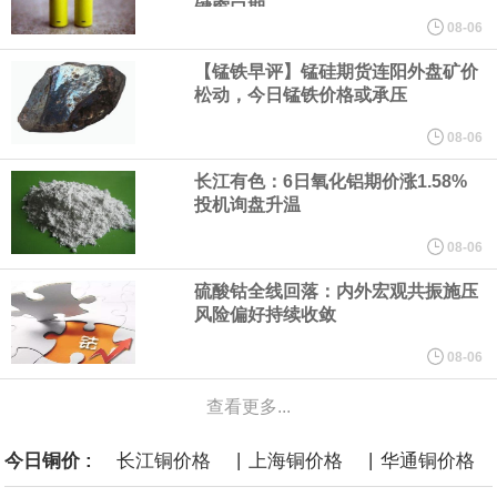
键窗口期
标普确认澳大利亚长期外币债务评级为AAA，展望稳定，并确认澳
08-06
【锰铁早评】锰硅期货连阳外盘矿价
大利亚短期主权信用评级为“A-1+”。标普表示，澳大利亚计划提高房
松动，今日锰铁价格或承压
产税并采取节支措施，应有助于缓解不断加剧的结构性支出压力。
08-06
长江有色：6日氧化铝期价涨1.58%
8月6日，Omdia最新报告指出，2026年全球前六大PC品牌笔记本
投机询盘升温
面板采购占比将达80.4%创新高。受元器件短缺影响，头部厂商上
08-06
硫酸钴全线回落：内外宏观共振施压
半年大幅提前备货，但成本上涨促使涨价15%-30%，全球笔记本面
风险偏好持续收敛
板出货量预计同比下降5.5%至2.21亿片。
08-06
查看更多...
谷歌规划的印度数据中心枢纽建设工作正在如火如荼推进，项目所
|
|
今日铜价 :
长江铜价格
上海铜价格
华通铜价格
在地上方的山坡已经被开挖，露出赤红土层，并修出层层台地。但