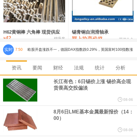
铸造铝合金锭(ZLD104)
24,100—24,300
24,200
100
压铸锌合金锭
26,250—26,450
26,350
500
硫酸镍
32,400—33,800
33,100
0
H62黄铜棒 六角棒 现货供应
锡青铜自润滑轴承
42
网上协商价格
氯化镍
38,300—40,300
39,300
0
¥
锦升发
芜湖合金
实时
7:50
欧股开盘涨跌不一，德国DAX指数跌0.29%，英国富时100指数涨
0.08%，法国CAC40指数涨0.03%，欧洲斯托克50指数跌0.15%，
资讯
要闻
财经
法规
统计
分析
意大利富时MIB指数跌0.18%。
长江有色：6日锡价上涨 锡价高企现
货畏高交投偏淡
LME伦镍日内跌超3.00%，现报16574.100美元/吨。
08-06
瑞士7月季调后失业率 3.1%，预期 3.1%，前值 3.1%。瑞士7月未
8月6日LME基本金属最新报价（14：
00）
季调失业率 3%，预期 3%，前值 2.9%。
08-06