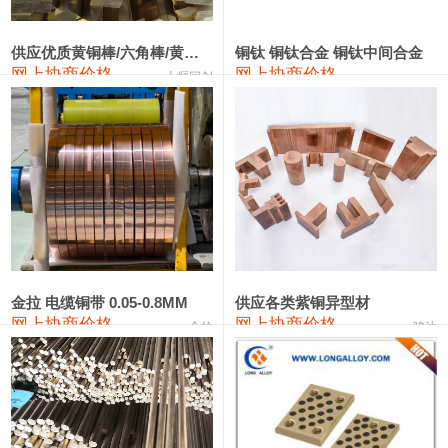
441#硅
9,500—9,700
9,600
0
金属硅553#-331#
9,300—10,700
10,000
0
供应优质黄铜棒/六角棒/黄铜方板
铜钛 铜钛合金 铜钛中间合金
网上协商价格
网上协商价格
十堰同创
金属硅3303#-2202#
10,400—14,200
12,300
0
漆包线
111,610—115,610
113,610
1,060
磷铜合金
110,400—117,200
113,800
1,050
无氧铜丝(硬)
109,350—109,650
109,500
1,060
R410A专用紫铜管
113,340—113,340
113,340
1,060
铸造铝合金锭(A356.2)
24,100—24,500
24,300
100
金拉 电缆铜带 0.05-0.8MM
供应各类紫铜异型材
网上协商价格
网上协商价格
金拉
骏达
铸造铝合金锭(A380）
26,200—26,400
26,300
100
铝合金ADC12
24,100—24,300
24,200
100
铸造铝合金锭(ZL102)
24,100—24,300
24,200
100