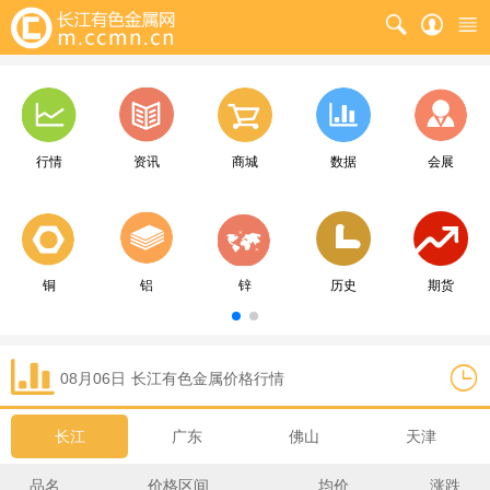
行情
资讯
商城
数据
会展
铜
铝
锌
历史
期货
08月06日
长江
有色金属价格行情
长江
广东
佛山
天津
品名
价格区间
均价
涨跌