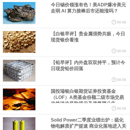
商品期货收盘，黄金连续涨3.44%，焦炭连续涨2.72%，铁矿石连续
今日锡价领涨有色！美ADP爆冷美元
走弱 AI 算力接棒后市还能涨吗？
涨2.64%，镍连续跌2.62%，白银连续涨2.61%。
08-06
知情人士透露，对冲基金Millennium Management已延揽大宗商品
【白银早评】贵金属强势共振，今日
现货银价看涨
交易老手Ryan Sheffler；Sheffler原定加入Point72 Asset
08-06
【铅早评】内外盘双双持平，预计今
Management，但尚未履新。知情人士透露，Sheffler将担任
日现货铅价回落
Millennium的高级投资组合经理，专注于大宗商品。
08-06
国投瑞银白银期货证券投资基金
港股存储概念跌幅扩大，南方两倍（最多）做多海力士跌超20%，
（LOF）A类基金份额二级市场交易
价格溢价风险提示及停复牌公告
南方两倍做多三星电子跌超11%。
08-06
Solid Power二季度业绩出炉：硫化
德国6月季调后制造业订单月率 3.1%，预期0.3%，前值1.90%。
物电解质扩产提速 商业化落地进入关