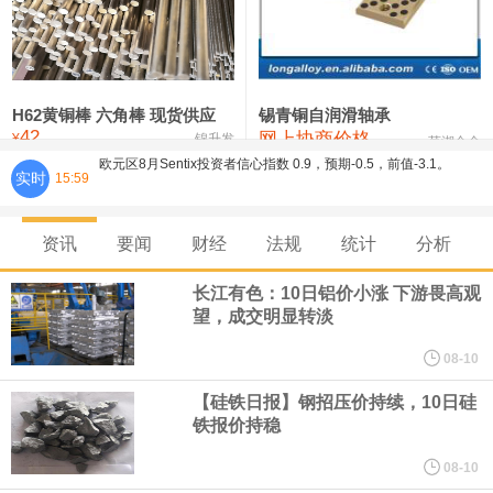
铸造铝合金锭(ZL102)
24,300—24,500
24,400
0
压铸锌合金锭
26,100—26,300
26,200
-400
硫酸镍
32,400—33,800
33,100
0
H62黄铜棒 六角棒 现货供应
锡青铜自润滑轴承
欧元区8月Sentix投资者信心指数 0.9，预期-0.5，前值-3.1。
42
网上协商价格
氯化镍
38,300—40,300
39,300
0
¥
锦升发
芜湖合金
实时
15:59
8月10日，人民币对美元即期汇率盘中最高升至6.7439，创下2023
年2月6日以来的3年多新高。工银亚洲在展望下半年人民币走势时认
资讯
要闻
财经
法规
统计
分析
长江有色：10日铝价小涨 下游畏高观
为，人民币汇率大概率延续波动、缓步走升态势，主要影响因素包
望，成交明显转淡
括：一是下半年预计出口延续韧性增长，关注地缘风险及关税政策
08-10
【硅铁日报】钢招压价持续，10日硅
对出口产品和地区结构、量价关系分化等影响；二是国际资金增配
铁报价持稳
人民币资产，资金净流入支持人民币中枢走强；三是美元对人民币
08-10