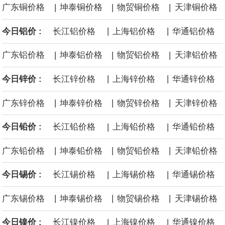
|
|
|
广东铜价格
坤泰铜价格
物贸铜价格
天津铜价格
等地区因地制宜设置政策标准，合理引导资源条件差、安全保障程
|
|
今日铝价 :
长江铝价格
上海铝价格
华通铝价格
度低的中小煤矿退出，运用政策引导、市场手段等加快推动长期停
|
|
|
广东铝价格
坤泰铝价格
物贸铝价格
天津铝价格
产停建煤矿应退尽退。
|
|
今日锌价 :
长江锌价格
上海锌价格
华通锌价格
伦敦金属交易所(LME)：镍库存持平。
|
|
|
广东锌价格
坤泰锌价格
物贸锌价格
天津锌价格
伦敦金属交易所(LME)：锡库存减少100吨。
|
|
今日铅价 :
长江铅价格
上海铅价格
华通铅价格
伦敦金属交易所(LME)：铝库存减少1500吨。
|
|
|
广东铅价格
坤泰铅价格
物贸铅价格
天津铅价格
伦敦金属交易所(LME)：铜库存减少4675吨。
|
|
今日锡价 :
长江锡价格
上海锡价格
华通锡价格
8月10日消息，在岸人民币兑美元收盘报6.7442，较上一交易日上
|
|
|
广东锡价格
坤泰锡价格
物贸锡价格
天津锡价格
涨59点。
|
|
今日镍价 :
长江镍价格
上海镍价格
华通镍价格