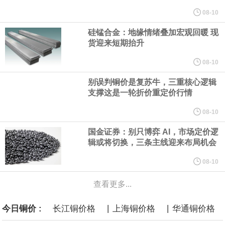
年，五大煤炭供应保障基地产量占全国比重超80%。东中部地区统
08-10
硅锰合金：地缘情绪叠加宏观回暖 现
筹本地区用能需求，合理控制开发节奏，根据资源条件加强评估论
货迎来短期抬升
证，适度建设接续煤矿。
08-10
别误判铜价是复苏牛，三重核心逻辑
国家发展改革委、国家能源局印发《煤炭工业发展“十五五”规划》。
支撑这是一轮折价重定价行情
其中提到，提高资源开发准入标准。坚持先立后破，统筹煤矿关闭
08-10
国金证券：别只博弈 AI，市场定价逻
退出与区域供应保障，按照市场化法治化原则，推动落后产能煤矿
辑或将切换，三条主线迎来布局机会
有序退出。西部地区优化生产结构，加快淘汰技术装备差、与生态
08-10
查看更多...
敏感区重叠煤矿。东中部地区稳妥推进灾害严重不能有效治理、资
|
|
今日铜价 :
长江铜价格
上海铜价格
华通铜价格
源枯竭煤矿退出，妥善做好遗留问题处置和职工安置。西南、东北