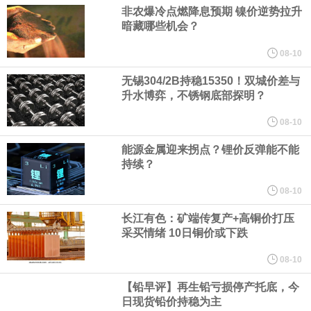
非农爆冷点燃降息预期 镍价逆势拉升
中间价相机调整。
暗藏哪些机会？
《天津市智能机器人产业创新发展行动方案（2026—2028年）印发
08-10
无锡304/2B持稳15350！双城价差与
2028年全市智能机器人产业核心产值突破200亿元
升水博弈，不锈钢底部探明？
国家发展改革委、国家能源局印发《煤炭工业发展“十五五”规划》。
08-10
能源金属迎来拐点？锂价反弹能不能
其中指出，统筹资源开发条件、市场需求、运输通道、环境约束等
持续？
因素，有序推进煤炭资源开发。西部资源富集地区强化开发整体规
08-10
长江有色：矿端传复产+高铜价打压
划，完善上下游开发利用体系，提升跨区域协同保障能力。持续推
采买情绪 10日铜价或下跌
进山西、蒙西、蒙东、陕北、新疆煤炭供应保障基地建设，高标准
08-10
【铅早评】再生铅亏损停产托底，今
规划建设一批大型现代化煤矿，提升规模化集约化开发水平，2030
日现货铅价持稳为主