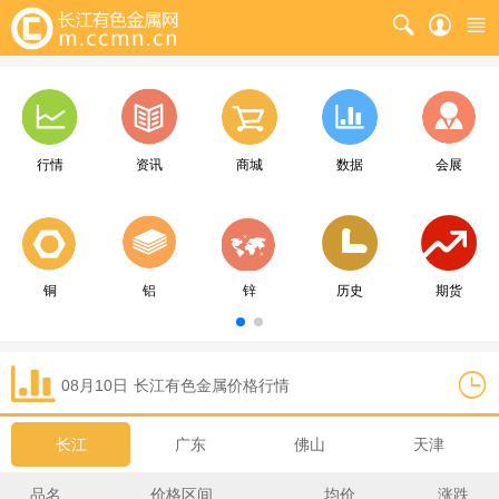
行情
资讯
商城
数据
会展
铜
铝
锌
历史
期货
08月10日
长江
有色金属价格行情
长江
广东
佛山
天津
品名
价格区间
均价
涨跌