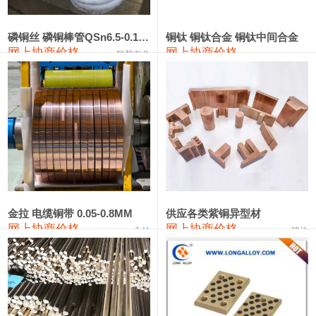
553#硅
9,300—9,500
9,400
0
金属硅553#-331#
9,400—10,800
10,100
0
磷铜丝 磷铜棒管QSn6.5-0.1 7-0.2 8-0.3
铜钛 铜钛合金 铜钛中间合金
网上协商价格
网上协商价格
联荣有色
金属硅3303#-2202#
10,400—14,200
12,300
0
漆包线
111,360—115,360
113,360
-610
磷铜合金
110,200—117,000
113,600
-600
无氧铜丝(硬)
109,100—109,400
109,250
-610
R410A专用紫铜管
113,090—113,090
113,090
-610
铸造铝合金锭(A380）
26,300—26,500
26,400
0
金拉 电缆铜带 0.05-0.8MM
供应各类紫铜异型材
网上协商价格
网上协商价格
金拉
骏达
铸造铝合金锭(A356.2)
24,300—24,700
24,500
0
铝合金ADC12
24,200—24,400
24,300
0
铸造铝合金锭(ZLD104)
24,300—24,500
24,400
0