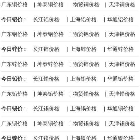
|
|
|
广东铜价格
坤泰铜价格
物贸铜价格
天津铜价格
面战舰项目之一。 根据CBO的初步估算，首舰造价约234亿美元，
|
|
今日铝价 :
长江铝价格
上海铝价格
华通铝价格
后续14艘平均每艘约180亿美元。
|
|
|
广东铝价格
坤泰铝价格
物贸铝价格
天津铝价格
黄金价格有望录得自今年1月以来最大单周涨幅。油价走弱为金价提
|
|
今日锌价 :
长江锌价格
上海锌价格
华通锌价格
供支撑，同时投资者正等待美国非农就业数据，以寻找美国利率前
|
|
|
广东锌价格
坤泰锌价格
物贸锌价格
天津锌价格
景的线索。StoneX高级分析师马特·辛普森表示，中东和平前景改善
|
|
今日铅价 :
长江铅价格
上海铅价格
华通铅价格
令市场通胀预期下降，推动黄金价格从此前持续数周、位于4000美
|
|
|
广东铅价格
坤泰铅价格
物贸铅价格
天津铅价格
元上方的盘整区间中进一步上涨。
|
|
今日锡价 :
长江锡价格
上海锡价格
华通锡价格
海力士：龙仁工厂将生产高带宽内存（HBM）及其他下一代动态随
|
|
|
广东锡价格
坤泰锡价格
物贸锡价格
天津锡价格
机存取存储器（DRAM）。
|
|
今日镍价 :
长江镍价格
上海镍价格
华通镍价格