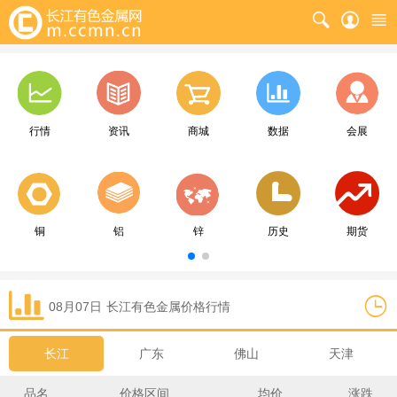
行情
资讯
商城
数据
会展
铜
铝
锌
历史
期货
08月07日
长江
有色金属价格行情
长江
广东
佛山
天津
品名
价格区间
均价
涨跌