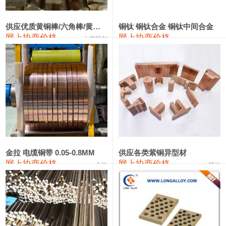
2202#硅
14,100—14,300
14,200
0
金属硅3303#-2202#
10,400—14,200
12,300
0
供应优质黄铜棒/六角棒/黄铜方板
铜钛 铜钛合金 铜钛中间合金
网上协商价格
网上协商价格
十堰同创
金属硅553#-331#
9,400—10,800
10,100
100
漆包线
111,970—115,970
113,970
360
磷铜合金
110,800—117,600
114,200
400
无氧铜丝(硬)
109,710—110,010
109,860
360
R410A专用紫铜管
113,700—113,700
113,700
360
铸造铝合金锭(A356.2)
24,300—24,700
24,500
200
金拉 电缆铜带 0.05-0.8MM
供应各类紫铜异型材
网上协商价格
网上协商价格
金拉
骏达
铸造铝合金锭(A380）
26,300—26,500
26,400
100
铝合金ADC12
24,200—24,400
24,300
100
铸造铝合金锭(ZL102)
24,300—24,500
24,400
200