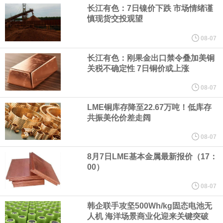
（含境内发明专利20项）。
长江有色：7日镍价下跌 市场情绪谨
慎现货交投观望
纽约期银日内涨4%，现报64.08美元/盎司。
08-07
宇树科技董事长、总经理兼首席技术官王兴兴在网上路演时表示，
长江有色：刚果金出口禁令叠加美铜
关税不确定性 7日铜价或上涨
经过多年研发创新和技术积累，公司逐步形成了包括一体化关节集
08-07
LME铜库存降至22.67万吨！低库存
成技术、高紧凑度机器人身体集成技术、机器人激光雷达全自研核
共振美伦价差走阔
心技术等多项已商业化应用的核心技术并已应用于公司的高性能通
08-07
8月7日LME基本金属最新报价（17：
用人形机器人、四足机器人等产品。
00）
美国总统特朗普6日否认他对国防部长赫格塞思不满，称对赫格塞思
08-07
韩企联手攻坚500Wh/kg固态电池无
所做的工作“非常满意”。特朗普在社交媒体上发帖称，一些媒体有关
人机 海洋场景商业化迎来关键突破