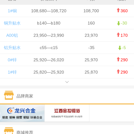
1#铜
108,680—108,720
108,700
360
铜升贴水
b140—b180
160
-30
A00铝
23,950—23,990
23,970
170
铝升贴水
c55—c15
-35
-5
0#锌
25,920—26,020
25,970
290
1#锌
25,820—25,920
25,870
290
1#铅
15,700—15,800
15,750
50
品牌商家
1#锡
434,000—436,000
435,000
-750
1#镍
129,550—130,750
130,150
-1,650
1#白银
15,100—15,110
15,105
-70
商城推荐
钯金
323—325
324
0