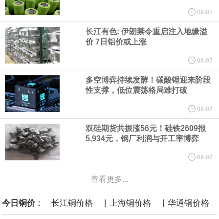
他与赫格塞思就弹药短缺问题发生冲突的报道是“完全没有根据的谣
08-07
长江有色: 伊朗禁令重启注入地缘溢
言”，他对赫格塞思所做的工作“非常满意”。
价 7日铝价或上涨
纽约期银突破64美元/盎司，日内涨3.91%。
08-07
多空博弈持续发酵！碳酸锂迎来阶段
据报道，威刚近日在法说会上表示，在需求增加、价格走高及货源
性支撑，低位震荡格局难打破
稳定的三大有利因素带动下，预期第3季度营运将优于第2季度，并
08-07
双硅期货共振涨56元！硅铁2609报
进一步扩大全年营运成果。
5,934元，钢厂利润与开工率博弈
美国国会预算办公室（CBO）于当地时间5日发布报告称，美国海军
08-07
查看更多...
计划建造的15艘核动力“特朗普级”（Trump-class）战列舰，从研发
|
|
今日铜价 :
长江铜价格
上海铜价格
华通铜价格
到采购的总费用可能高达2750亿美元，为美国有史以来最昂贵的水