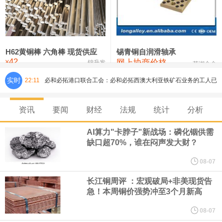
铸造铝合金锭(ZLD104)
24,300—24,500
24,400
200
压铸锌合金锭
26,500—26,700
26,600
250
硫酸镍
32,400—33,800
33,100
0
H62黄铜棒 六角棒 现货供应
锡青铜自润滑轴承
42
网上协商价格
氯化镍
38,300—40,300
39,300
0
¥
锦升发
芜湖合金
实时
22:11
必和必拓港口联合工会：必和必拓西澳大利亚铁矿石业务的工人已
通知，将于8月9日实施24小时停工。
资讯
要闻
财经
法规
统计
分析
8月7日，宇树科技董事长王兴兴网上路演时表示，报告期内，公司
AI算力"卡脖子"新战场：磷化铟供需
缺口超70%，谁在闷声发大财？
研发费用金额分别为4,995.18万元、7,001.70万元、14,496.56万
08-07
元，最近3年复合增长率达70.36%，呈快速增长趋势，并形成多项
长江铜周评 ：宏观破局+非美现货告
急！本周铜价强势冲至3个月新高
核心技术和知识产权。截至2026年1月31日，公司拥有262项专利权
08-07