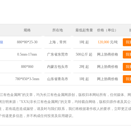
规格
所在地
最低起售量
价格（单位）
解镍
880*80*25-30
1吨 起
120,000
元/吨
我
上海，常州
0.5mm-17mm
500公斤 起
网上协商价格
我
广东省东莞市
880*860
2吨 起
网上协商价格
我
内蒙古包头市
780*850*3-5mm
1吨 起
网上协商价格
我
山东省青岛市
长江有色金属网”的文章，均为长江有色金属网原创，版权归本网站所有，任何媒体、
注明来源：“XXX(非长江有色金属网)”的文章，均转载自网络，版权归原作者及其
注，若有疏忽造成漏登，请及时与我们联系，我们将根据著作权人的要求，立即更正
于传递更多信息，并不构成任何投资及应用建议。