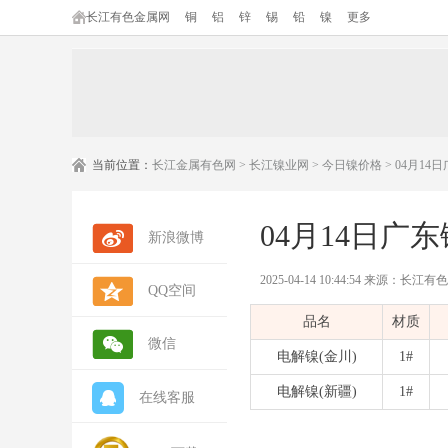
长江有色金属网
铜
铝
锌
锡
铅
镍
更多
当前位置：
长江金属有色网
>
长江镍业网
>
今日镍价格
> 04月1
04月14日广
新浪微博
2025-04-14 10:44:54 来源：长
QQ空间
品名
材质
微信
电解镍(金川)
1#
电解镍(新疆)
1#
在线客服