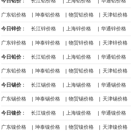
|
|
今日铝价 :
长江铝价格
上海铝价格
华通铝价格
到采购的总费用可能高达2750亿美元，为美国有史以来最昂贵的水
|
|
|
广东铝价格
坤泰铝价格
物贸铝价格
天津铝价格
面战舰项目之一。 根据CBO的初步估算，首舰造价约234亿美元，
|
|
今日锌价 :
长江锌价格
上海锌价格
华通锌价格
后续14艘平均每艘约180亿美元。
|
|
|
广东锌价格
坤泰锌价格
物贸锌价格
天津锌价格
黄金价格有望录得自今年1月以来最大单周涨幅。油价走弱为金价提
|
|
今日铅价 :
长江铅价格
上海铅价格
华通铅价格
供支撑，同时投资者正等待美国非农就业数据，以寻找美国利率前
|
|
|
广东铅价格
坤泰铅价格
物贸铅价格
天津铅价格
景的线索。StoneX高级分析师马特·辛普森表示，中东和平前景改善
|
|
今日锡价 :
长江锡价格
上海锡价格
华通锡价格
令市场通胀预期下降，推动黄金价格从此前持续数周、位于4000美
|
|
|
广东锡价格
坤泰锡价格
物贸锡价格
天津锡价格
元上方的盘整区间中进一步上涨。
|
|
今日镍价 :
长江镍价格
上海镍价格
华通镍价格
|
|
|
广东镍价格
坤泰镍价格
物贸镍价格
天津镍价格