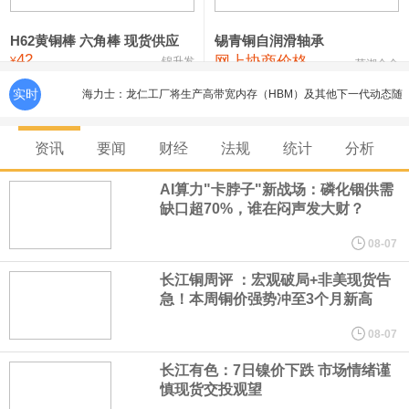
铸造铝合金锭(ZLD104)
24,300—24,500
24,400
200
压铸锌合金锭
26,500—26,700
26,600
250
H62黄铜棒 六角棒 现货供应
锡青铜自润滑轴承
42
网上协商价格
¥
锦升发
芜湖合金
硫酸镍
32,400—33,800
33,100
0
实时
海力士：龙仁工厂将生产高带宽内存（HBM）及其他下一代动态随
氯化镍
38,300—40,300
39,300
0
机存取存储器（DRAM）。
资讯
要闻
财经
法规
统计
分析
必和必拓港口联合工会：必和必拓西澳大利亚铁矿石业务的工人已
AI算力"卡脖子"新战场：磷化铟供需
缺口超70%，谁在闷声发大财？
通知，将于8月9日实施24小时停工。
08-07
8月7日，宇树科技董事长王兴兴网上路演时表示，报告期内，公司
长江铜周评 ：宏观破局+非美现货告
急！本周铜价强势冲至3个月新高
研发费用金额分别为4,995.18万元、7,001.70万元、14,496.56万
08-07
元，最近3年复合增长率达70.36%，呈快速增长趋势，并形成多项
长江有色：7日镍价下跌 市场情绪谨
慎现货交投观望