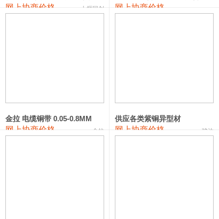
2202#硅
14,100—14,300
14,200
0
网上协商价格
网上协商价格
十堰同创
金属硅3303#-2202#
10,400—14,200
12,300
0
金属硅553#-331#
9,400—10,800
10,100
100
漆包线
111,970—115,970
113,970
360
磷铜合金
110,800—117,600
114,200
400
无氧铜丝(硬)
109,710—110,010
109,860
360
金拉 电缆铜带 0.05-0.8MM
供应各类紫铜异型材
R410A专用紫铜管
113,700—113,700
113,700
360
网上协商价格
网上协商价格
金拉
骏达
铸造铝合金锭(A356.2)
24,300—24,700
24,500
200
铸造铝合金锭(A380）
26,300—26,500
26,400
100
铝合金ADC12
24,200—24,400
24,300
100
铸造铝合金锭(ZL102)
24,300—24,500
24,400
200