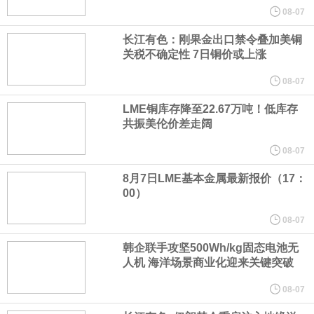
核心技术和知识产权。截至2026年1月31日，公司拥有262项专利权
08-07
（含境内发明专利20项）。
长江有色：刚果金出口禁令叠加美铜
关税不确定性 7日铜价或上涨
纽约期银日内涨4%，现报64.08美元/盎司。
08-07
LME铜库存降至22.67万吨！低库存
宇树科技董事长、总经理兼首席技术官王兴兴在网上路演时表示，
共振美伦价差走阔
经过多年研发创新和技术积累，公司逐步形成了包括一体化关节集
08-07
8月7日LME基本金属最新报价（17：
成技术、高紧凑度机器人身体集成技术、机器人激光雷达全自研核
00）
心技术等多项已商业化应用的核心技术并已应用于公司的高性能通
08-07
韩企联手攻坚500Wh/kg固态电池无
用人形机器人、四足机器人等产品。
人机 海洋场景商业化迎来关键突破
美国总统特朗普6日否认他对国防部长赫格塞思不满，称对赫格塞思
08-07