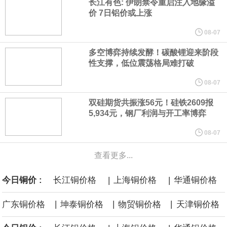
长江有色: 伊朗禁令重启注入地缘溢
所做的工作“非常满意”。特朗普在社交媒体上发帖称，一些媒体有关
价 7日铝价或上涨
他与赫格塞思就弹药短缺问题发生冲突的报道是“完全没有根据的谣
08-07
多空博弈持续发酵！碳酸锂迎来阶段
言”，他对赫格塞思所做的工作“非常满意”。
性支撑，低位震荡格局难打破
纽约期银突破64美元/盎司，日内涨3.91%。
08-07
双硅期货共振涨56元！硅铁2609报
据报道，威刚近日在法说会上表示，在需求增加、价格走高及货源
5,934元，钢厂利润与开工率博弈
稳定的三大有利因素带动下，预期第3季度营运将优于第2季度，并
08-07
查看更多...
进一步扩大全年营运成果。
|
|
今日铜价 :
长江铜价格
上海铜价格
华通铜价格
美国国会预算办公室（CBO）于当地时间5日发布报告称，美国海军
|
|
|
广东铜价格
坤泰铜价格
物贸铜价格
天津铜价格
计划建造的15艘核动力“特朗普级”（Trump-class）战列舰，从研发