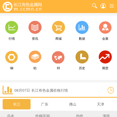
行情
资讯
商城
数据
会展
铜
铝
锌
历史
期货
08月07日
长江
有色金属价格行情
长江
广东
佛山
天津
品名
价格区间
均价
涨跌