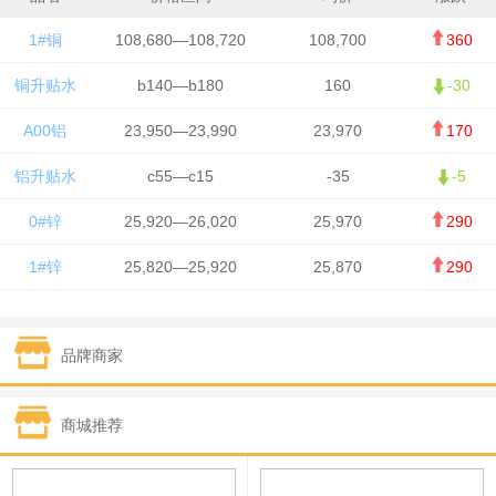
1#铜
108,680—108,720
108,700
360
铜升贴水
b140—b180
160
-30
A00铝
23,950—23,990
23,970
170
铝升贴水
c55—c15
-35
-5
0#锌
25,920—26,020
25,970
290
1#锌
25,820—25,920
25,870
290
1#铅
15,700—15,800
15,750
50
品牌商家
1#锡
434,000—436,000
435,000
-750
1#镍
129,550—130,750
130,150
-1,650
商城推荐
1#白银
15,100—15,110
15,105
-70
钯金
323—325
324
0