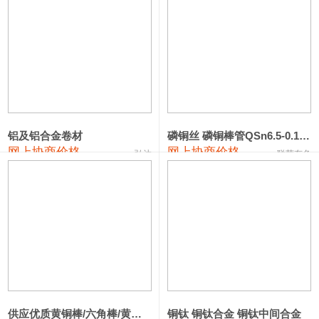
1#钴
321,000—341,000
331,000
-10,000
1#锑
89,000—95,000
92,000
1,000
2#锑
85,000—91,000
88,000
1,000
1#镁
17,000—18,000
17,500
0
铝及铝合金卷材
磷铜丝 磷铜棒管QSn6.5-0.1 7-0.2 8-0.3
1#电解锰
18,900—19,100
19,000
100
网上协商价格
网上协商价格
弘达
联荣有色
1#电解锰(99.7%袋装)
18,000—18,200
18,100
100
1#铬
60,000—82,000
71,000
0
553#硅
9,300—9,500
9,400
100
441#硅
9,600—9,800
9,700
100
3303#硅
10,300—10,500
10,400
0
供应优质黄铜棒/六角棒/黄铜方板
铜钛 铜钛合金 铜钛中间合金