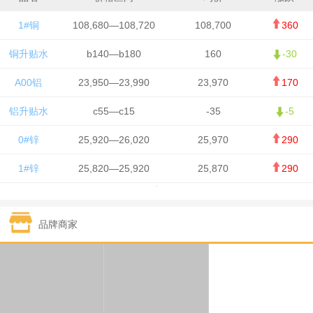
1#铜
108,680—108,720
108,700
360
铜升贴水
b140—b180
160
-30
A00铝
23,950—23,990
23,970
170
铝升贴水
c55—c15
-35
-5
0#锌
25,920—26,020
25,970
290
1#锌
25,820—25,920
25,870
290
1#铅
15,700—15,800
15,750
50
品牌商家
1#锡
434,000—436,000
435,000
-750
1#镍
129,550—130,750
130,150
-1,650
1#白银
15,100—15,110
15,105
-70
钯金
323—325
324
0