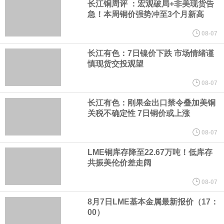
8月7日，宇树科技董事长王兴兴网上路演时表示，报告期内，公司
长江铜周评 ：宏观破局+非美现货告
急！本周铜价强势冲至3个月新高
研发费用金额分别为4,995.18万元、7,001.70万元、14,496.56万
08-07
元，最近3年复合增长率达70.36%，呈快速增长趋势，并形成多项
长江有色：7日镍价下跌 市场情绪谨
慎现货交投观望
核心技术和知识产权。截至2026年1月31日，公司拥有262项专利权
08-07
（含境内发明专利20项）。
长江有色：刚果金出口禁令叠加美铜
关税不确定性 7日铜价或上涨
纽约期银日内涨4%，现报64.08美元/盎司。
08-07
LME铜库存降至22.67万吨！低库存
宇树科技董事长、总经理兼首席技术官王兴兴在网上路演时表示，
共振美伦价差走阔
经过多年研发创新和技术积累，公司逐步形成了包括一体化关节集
08-07
8月7日LME基本金属最新报价（17：
成技术、高紧凑度机器人身体集成技术、机器人激光雷达全自研核
00）