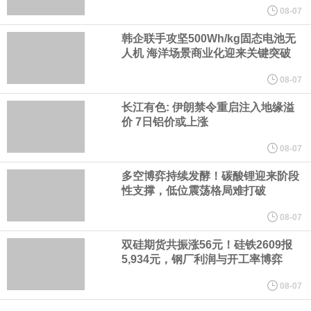
心技术等多项已商业化应用的核心技术并已应用于公司的高性能通
08-07
韩企联手攻坚500Wh/kg固态电池无
用人形机器人、四足机器人等产品。
人机 海洋场景商业化迎来关键突破
美国总统特朗普6日否认他对国防部长赫格塞思不满，称对赫格塞思
08-07
长江有色: 伊朗禁令重启注入地缘溢
所做的工作“非常满意”。特朗普在社交媒体上发帖称，一些媒体有关
价 7日铝价或上涨
他与赫格塞思就弹药短缺问题发生冲突的报道是“完全没有根据的谣
08-07
多空博弈持续发酵！碳酸锂迎来阶段
言”，他对赫格塞思所做的工作“非常满意”。
性支撑，低位震荡格局难打破
纽约期银突破64美元/盎司，日内涨3.91%。
08-07
双硅期货共振涨56元！硅铁2609报
据报道，威刚近日在法说会上表示，在需求增加、价格走高及货源
5,934元，钢厂利润与开工率博弈
稳定的三大有利因素带动下，预期第3季度营运将优于第2季度，并
08-07