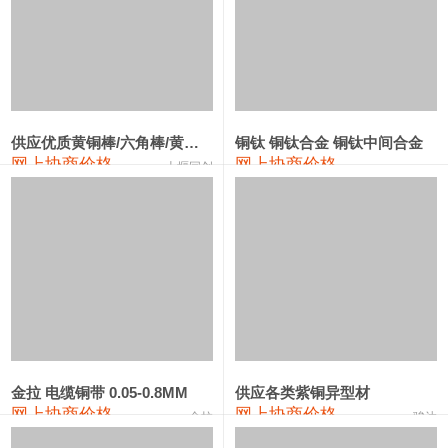
2202#硅
14,100—14,300
14,200
0
金属硅3303#-2202#
10,400—14,200
12,300
0
金属硅553#-331#
9,400—10,800
10,100
100
漆包线
111,970—115,970
113,970
360
供应优质黄铜棒/六角棒/黄铜方板
铜钛 铜钛合金 铜钛中间合金
网上协商价格
网上协商价格
磷铜合金
110,800—117,600
114,200
400
十堰同创
无氧铜丝(硬)
109,710—110,010
109,860
360
R410A专用紫铜管
113,700—113,700
113,700
360
铸造铝合金锭(A356.2)
24,300—24,700
24,500
200
铸造铝合金锭(A380）
26,300—26,500
26,400
100
铝合金ADC12
24,200—24,400
24,300
100
金拉 电缆铜带 0.05-0.8MM
供应各类紫铜异型材
铸造铝合金锭(ZL102)
24,300—24,500
24,400
200
网上协商价格
网上协商价格
金拉
骏达