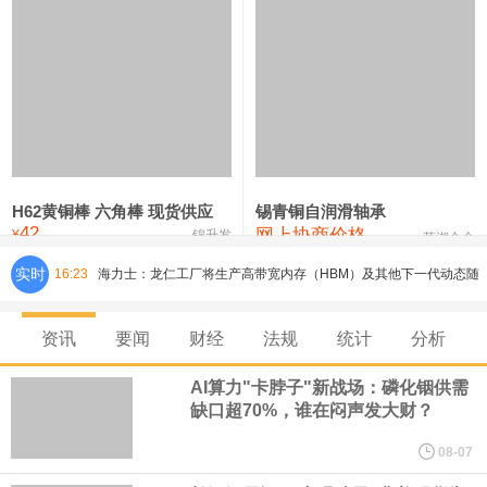
铸造铝合金锭(ZLD104)
24,300—24,500
24,400
200
压铸锌合金锭
26,500—26,700
26,600
250
硫酸镍
32,400—33,800
33,100
0
氯化镍
38,300—40,300
39,300
0
H62黄铜棒 六角棒 现货供应
锡青铜自润滑轴承
42
网上协商价格
¥
锦升发
芜湖合金
实时
16:23
海力士：龙仁工厂将生产高带宽内存（HBM）及其他下一代动态随
机存取存储器（DRAM）。
资讯
要闻
财经
法规
统计
分析
必和必拓港口联合工会：必和必拓西澳大利亚铁矿石业务的工人已
AI算力"卡脖子"新战场：磷化铟供需
缺口超70%，谁在闷声发大财？
通知，将于8月9日实施24小时停工。
08-07