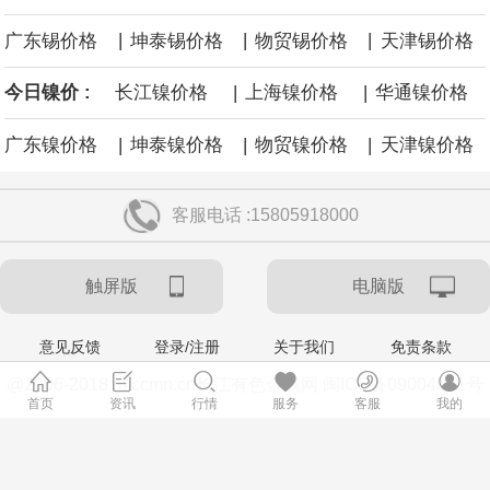
令市场通胀预期下降，推动黄金价格从此前持续数周、位于4000美
|
|
|
广东锡价格
坤泰锡价格
物贸锡价格
天津锡价格
元上方的盘整区间中进一步上涨。
|
|
今日镍价 :
长江镍价格
上海镍价格
华通镍价格
|
|
|
广东镍价格
坤泰镍价格
物贸镍价格
天津镍价格
客服电话 :15805918000
触屏版
电脑版
意见反馈
登录/注册
关于我们
免责条款
@2006-2018 m.ccmn.cn长江有色金属网 闽ICP备09004021号
首页
资讯
行情
服务
客服
我的
加关注
微信公众号cjys_cn