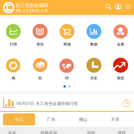
行情
资讯
商城
数据
会展
铜
铝
锌
历史
期货
08月07日
长江
有色金属价格行情
长江
广东
佛山
天津
品名
价格区间
均价
涨跌