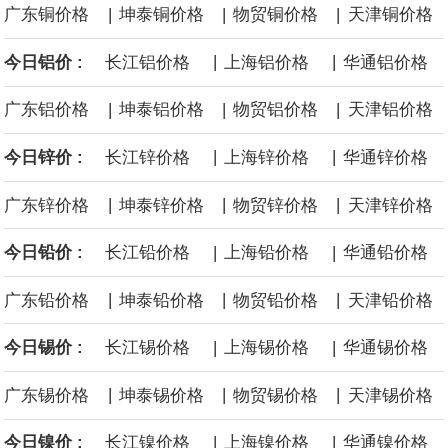
|
|
|
广东铜价格
坤泰铜价格
物贸铜价格
天津铜价格
海力士：龙仁工厂将生产高带宽内存（HBM）及其他下一代动态随
|
|
今日铝价 :
长江铝价格
上海铝价格
华通铝价格
机存取存储器（DRAM）。
|
|
|
广东铝价格
坤泰铝价格
物贸铝价格
天津铝价格
必和必拓港口联合工会：必和必拓西澳大利亚铁矿石业务的工人已
|
|
今日锌价 :
长江锌价格
上海锌价格
华通锌价格
通知，将于8月9日实施24小时停工。
|
|
|
广东锌价格
坤泰锌价格
物贸锌价格
天津锌价格
8月7日，宇树科技董事长王兴兴网上路演时表示，报告期内，公司
|
|
今日铅价 :
长江铅价格
上海铅价格
华通铅价格
研发费用金额分别为4,995.18万元、7,001.70万元、14,496.56万
|
|
|
广东铅价格
坤泰铅价格
物贸铅价格
天津铅价格
元，最近3年复合增长率达70.36%，呈快速增长趋势，并形成多项
|
|
今日锡价 :
长江锡价格
上海锡价格
华通锡价格
核心技术和知识产权。截至2026年1月31日，公司拥有262项专利权
|
|
|
广东锡价格
坤泰锡价格
物贸锡价格
天津锡价格
（含境内发明专利20项）。
|
|
今日镍价 :
长江镍价格
上海镍价格
华通镍价格