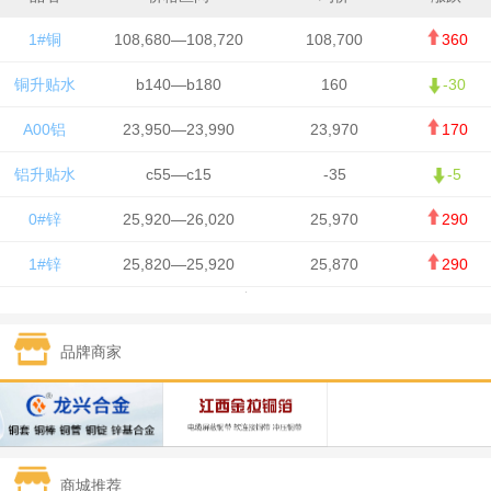
1#铜
108,680—108,720
108,700
360
铜升贴水
b140—b180
160
-30
A00铝
23,950—23,990
23,970
170
铝升贴水
c55—c15
-35
-5
0#锌
25,920—26,020
25,970
290
1#锌
25,820—25,920
25,870
290
1#铅
15,700—15,800
15,750
50
品牌商家
1#锡
434,000—436,000
435,000
-750
1#镍
129,550—130,750
130,150
-1,650
1#白银
15,100—15,110
15,105
-70
商城推荐
钯金
323—325
324
0