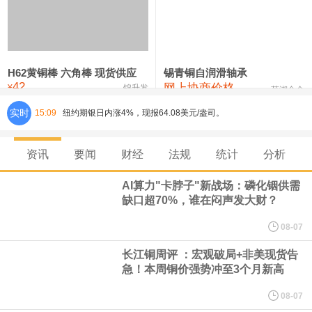
铸造铝合金锭(ZLD104)
24,300—24,500
24,400
200
压铸锌合金锭
26,500—26,700
26,600
250
硫酸镍
32,400—33,800
33,100
0
H62黄铜棒 六角棒 现货供应
锡青铜自润滑轴承
42
网上协商价格
氯化镍
38,300—40,300
39,300
0
¥
锦升发
芜湖合金
实时
15:09
纽约期银日内涨4%，现报64.08美元/盎司。
宇树科技董事长、总经理兼首席技术官王兴兴在网上路演时表示，
资讯
要闻
财经
法规
统计
分析
经过多年研发创新和技术积累，公司逐步形成了包括一体化关节集
AI算力"卡脖子"新战场：磷化铟供需
缺口超70%，谁在闷声发大财？
成技术、高紧凑度机器人身体集成技术、机器人激光雷达全自研核
08-07
心技术等多项已商业化应用的核心技术并已应用于公司的高性能通
长江铜周评 ：宏观破局+非美现货告
急！本周铜价强势冲至3个月新高
用人形机器人、四足机器人等产品。
08-07