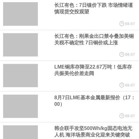
美国总统特朗普6日否认他对国防部长赫格塞思不满，称对赫格塞思
长江有色：7日镍价下跌 市场情绪谨
慎现货交投观望
所做的工作“非常满意”。特朗普在社交媒体上发帖称，一些媒体有关
08-07
他与赫格塞思就弹药短缺问题发生冲突的报道是“完全没有根据的谣
长江有色：刚果金出口禁令叠加美铜
关税不确定性 7日铜价或上涨
言”，他对赫格塞思所做的工作“非常满意”。
08-07
LME铜库存降至22.67万吨！低库存
纽约期银突破64美元/盎司，日内涨3.91%。
共振美伦价差走阔
据报道，威刚近日在法说会上表示，在需求增加、价格走高及货源
08-07
8月7日LME基本金属最新报价（17：
稳定的三大有利因素带动下，预期第3季度营运将优于第2季度，并
00）
进一步扩大全年营运成果。
08-07
韩企联手攻坚500Wh/kg固态电池无
美国国会预算办公室（CBO）于当地时间5日发布报告称，美国海军
人机 海洋场景商业化迎来关键突破