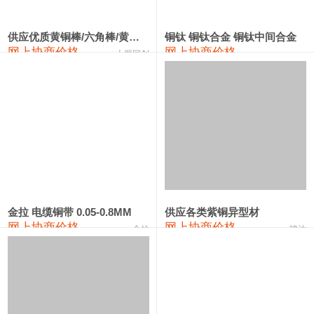
2202#硅
14,100—14,300
14,200
0
金属硅3303#-2202#
10,400—14,200
12,300
0
供应优质黄铜棒/六角棒/黄铜方板
铜钛 铜钛合金 铜钛中间合金
网上协商价格
网上协商价格
十堰同创
金属硅553#-331#
9,400—10,800
10,100
100
漆包线
111,970—115,970
113,970
360
磷铜合金
110,800—117,600
114,200
400
无氧铜丝(硬)
109,710—110,010
109,860
360
R410A专用紫铜管
113,700—113,700
113,700
360
铸造铝合金锭(A356.2)
24,300—24,700
24,500
200
金拉 电缆铜带 0.05-0.8MM
供应各类紫铜异型材
网上协商价格
网上协商价格
金拉
骏达
铸造铝合金锭(A380）
26,300—26,500
26,400
100
铝合金ADC12
24,200—24,400
24,300
100
铸造铝合金锭(ZL102)
24,300—24,500
24,400
200