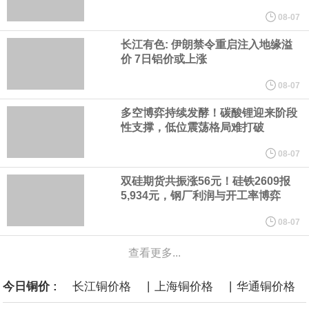
计划建造的15艘核动力“特朗普级”（Trump-class）战列舰，从研发
08-07
长江有色: 伊朗禁令重启注入地缘溢
到采购的总费用可能高达2750亿美元，为美国有史以来最昂贵的水
价 7日铝价或上涨
面战舰项目之一。 根据CBO的初步估算，首舰造价约234亿美元，
08-07
多空博弈持续发酵！碳酸锂迎来阶段
后续14艘平均每艘约180亿美元。
性支撑，低位震荡格局难打破
黄金价格有望录得自今年1月以来最大单周涨幅。油价走弱为金价提
08-07
双硅期货共振涨56元！硅铁2609报
供支撑，同时投资者正等待美国非农就业数据，以寻找美国利率前
5,934元，钢厂利润与开工率博弈
景的线索。StoneX高级分析师马特·辛普森表示，中东和平前景改善
08-07
查看更多...
令市场通胀预期下降，推动黄金价格从此前持续数周、位于4000美
|
|
今日铜价 :
长江铜价格
上海铜价格
华通铜价格
元上方的盘整区间中进一步上涨。