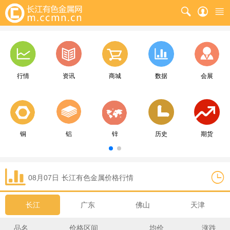
行情
资讯
商城
数据
会展
铜
铝
锌
历史
期货
08月07日
长江
有色金属价格行情
长江
广东
佛山
天津
品名
价格区间
均价
涨跌