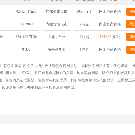
0.5mm-17mm
500公斤 起
网上协商价格
我
广东省东莞市
880*860
2吨 起
网上协商价格
我
内蒙古包头市
解镍
880*80*25-30
1吨 起
124,300
元/吨
我
上海，常州
0-300
1吨 起
网上协商价格
我
海外多货仓
长江有色金属网”的文章，均为长江有色金属网原创，版权归本网站所有，任何媒体、
注明来源：“XXX(非长江有色金属网)”的文章，均转载自网络，版权归原作者及其
注，若有疏忽造成漏登，请及时与我们联系，我们将根据著作权人的要求，立即更正
于传递更多信息，并不构成任何投资及应用建议。