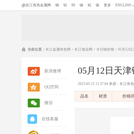
长江有色金属网
铜
铝
锌
锡
铅
镍
更多
ENGLISH
当前位置：
长江金属有色网
>
长江镍业网
>
今日镍价格
> 05月1
05月12日天
新浪微博
2025-05-12 11:37:04 来源：长
QQ空间
品名
材质
价格
微信
在线客服