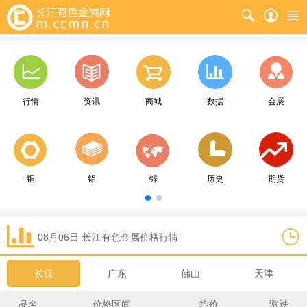
行情
资讯
商城
数据
会展
铜
铝
锌
历史
期货
08月06日
长江
有色金属价格行情
长江
广东
佛山
天津
品名
价格区间
均价
涨跌