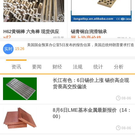
铸造铝合金锭(ZLD104)
24,100—24,300
24,200
100
压铸锌合金锭
26,250—26,450
26,350
500
硫酸镍
32,400—33,800
33,100
0
H62黄铜棒 六角棒 现货供应
锡青铜自润滑轴承
美国国会预算办公室5日发布的报告估算，美国总统特朗普要求打造
42
网上协商价格
氯化镍
38,300—40,300
39,300
0
¥
锦升发
芜湖合金
实时
15:26
的海军全新核动力“黄金舰队”可能需要在今后数十年间支出约2750
亿美元。其中，首艘“特朗普级”战列舰“无畏”号预估造价比原来至少
资讯
要闻
财经
法规
统计
分析
长江有色：6日锡价上涨 锡价高企现
高50%。
货畏高交投偏淡
芝加哥期权交易所全球市场公司（CBOE GLOBAL MARKETS
08-06
8月6日LME基本金属最新报价（14：
INC）：CBOE 欧洲清算所将于 8 月 24 日起，将证券融资交易清算
00）
业务拓展至固定收益品类。
08-06