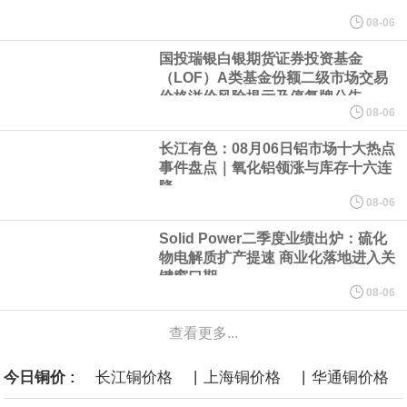
欧股开盘涨跌不一，德国DAX指数跌0.29%，英国富时100指数涨
08-06
国投瑞银白银期货证券投资基金
0.08%，法国CAC40指数涨0.03%，欧洲斯托克50指数跌0.15%，
（LOF）A类基金份额二级市场交易
价格溢价风险提示及停复牌公告
意大利富时MIB指数跌0.18%。
08-06
长江有色：08月06日铝市场十大热点
LME伦镍日内跌超3.00%，现报16574.100美元/吨。
事件盘点｜氧化铝领涨与库存十六连
降
瑞士7月季调后失业率 3.1%，预期 3.1%，前值 3.1%。瑞士7月未
08-06
Solid Power二季度业绩出炉：硫化
季调失业率 3%，预期 3%，前值 2.9%。
物电解质扩产提速 商业化落地进入关
键窗口期
08-06
商品期货收盘，黄金连续涨3.44%，焦炭连续涨2.72%，铁矿石连续
查看更多...
涨2.64%，镍连续跌2.62%，白银连续涨2.61%。
|
|
今日铜价 :
长江铜价格
上海铜价格
华通铜价格
沙特下调了对亚洲的主要原油价格，与此同时，各方正就一项旨在