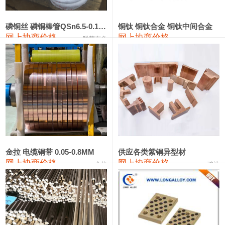
441#硅
9,500—9,700
9,600
0
金属硅553#-331#
9,300—10,700
10,000
0
磷铜丝 磷铜棒管QSn6.5-0.1 7-0.2 8-0.3
铜钛 铜钛合金 铜钛中间合金
网上协商价格
网上协商价格
联荣有色
金属硅3303#-2202#
10,400—14,200
12,300
0
漆包线
111,610—115,610
113,610
1,060
磷铜合金
110,400—117,200
113,800
1,050
无氧铜丝(硬)
109,350—109,650
109,500
1,060
R410A专用紫铜管
113,340—113,340
113,340
1,060
铸造铝合金锭(A356.2)
24,100—24,500
24,300
100
金拉 电缆铜带 0.05-0.8MM
供应各类紫铜异型材
网上协商价格
网上协商价格
金拉
骏达
铸造铝合金锭(A380）
26,200—26,400
26,300
100
铝合金ADC12
24,100—24,300
24,200
100
铸造铝合金锭(ZL102)
24,100—24,300
24,200
100