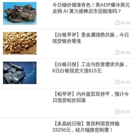
今日锡价领涨有色！美ADP爆冷美元
周四，亚洲科技股下跌，跟随隔夜交易中回调的美国同行，凸显了
走弱 AI 算力接棒后市还能涨吗？
全球科技股波动性的加剧。 日本市场中，软银股价收盘下跌4.4%，
08-06
【白银早评】贵金属强势共振，今日
芯片设备制造商东京电子股价下跌近6%，日本存储芯片制造商铠侠
现货银价看涨
股价下跌超过10%。
08-06
【白银日报】工业与投资需求共振，
WPP股价料创1992年以来最大单日涨幅，上涨25%至11个月高位。
6日白银现货大涨615元
谷歌规划的印度数据中心枢纽建设工作正在如火如荼推进，项目所
08-06
【铅早评】内外盘双双持平，预计今
在地上方的山坡已经被开挖，露出赤红土层，并修出层层台地。但
日现货铅价回落
环保人士的反对声浪持续高涨，给这家美国科技巨头总规模 150 亿
08-06
【多晶硅日报】复投料现货持稳
美元的项目制造重重阻碍
33250元，硅片端接货刚需！