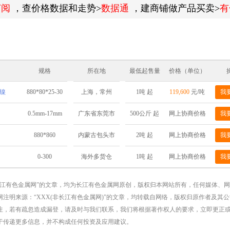
订阅
，查价格数据和走势>
数据通
，建商铺做产品买卖>
有
规格
所在地
最低起售量
价格（单位）
解镍
880*80*25-30
1吨 起
119,600
元/吨
我
上海，常州
0.5mm-17mm
500公斤 起
网上协商价格
我
广东省东莞市
880*860
2吨 起
网上协商价格
我
内蒙古包头市
0-300
1吨 起
网上协商价格
我
海外多货仓
长江有色金属网”的文章，均为长江有色金属网原创，版权归本网站所有，任何媒体、
注明来源：“XXX(非长江有色金属网)”的文章，均转载自网络，版权归原作者及其
注，若有疏忽造成漏登，请及时与我们联系，我们将根据著作权人的要求，立即更正
于传递更多信息，并不构成任何投资及应用建议。