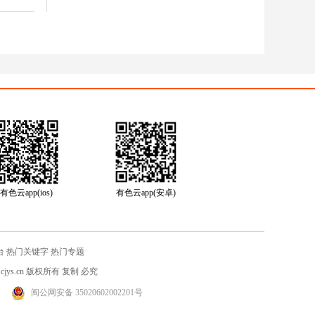
有色云app(ios)
有色云app(安卓)
台
热门关键字
热门专题
jys.cn
版权所有 复制 必究
闽公网安备 35020602002201号