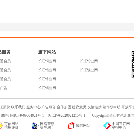
站服务
旗下网站
通会员
长江铜业网
长江铅业网
通会员
长江铝业网
长江镍业网
通会员
长江锌业网
广告
长江锡业网
江报价
联系我们
服务中心
广告服务
合作加盟
建议意见
友情链接
著作权申明
开放平
188号 闽ICP备09004021号-1
闽ICP备2020021215号-1
Copyright©长江有色金属网c
可信网站
网络警察
中国互联网
诚信网站
信用评价
提醒您
举报中心