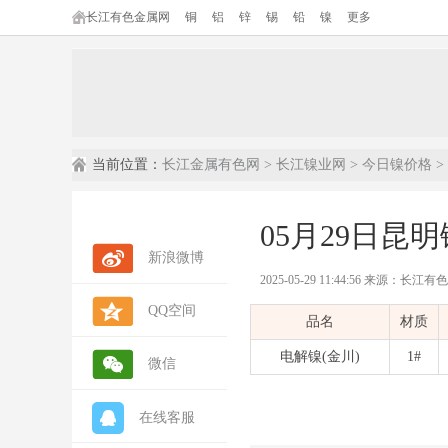
长江有色金属网
铜
铝
锌
锡
铅
镍
更多
当前位置：
长江金属有色网
>
长江镍业网
>
今日镍价格
>
05月29日昆
新浪微博
2025-05-29 11:44:56 来源：长江
QQ空间
品名
材质
电解镍(金川)
1#
微信
在线客服