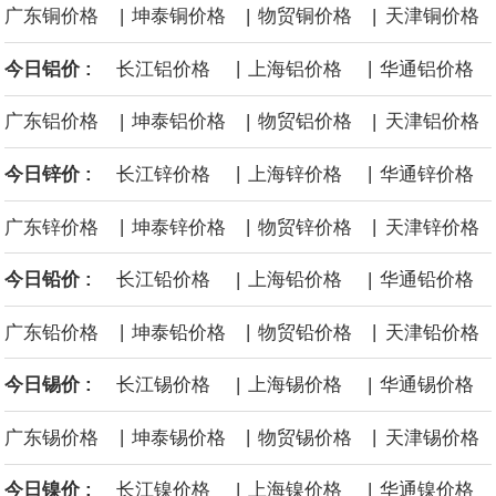
|
|
|
广东铜价格
坤泰铜价格
物贸铜价格
天津铜价格
用人形机器人、四足机器人等产品。
|
|
今日铝价 :
长江铝价格
上海铝价格
华通铝价格
美国总统特朗普6日否认他对国防部长赫格塞思不满，称对赫格塞思
|
|
|
广东铝价格
坤泰铝价格
物贸铝价格
天津铝价格
所做的工作“非常满意”。特朗普在社交媒体上发帖称，一些媒体有关
|
|
今日锌价 :
长江锌价格
上海锌价格
华通锌价格
他与赫格塞思就弹药短缺问题发生冲突的报道是“完全没有根据的谣
|
|
|
广东锌价格
坤泰锌价格
物贸锌价格
天津锌价格
言”，他对赫格塞思所做的工作“非常满意”。
|
|
今日铅价 :
长江铅价格
上海铅价格
华通铅价格
纽约期银突破64美元/盎司，日内涨3.91%。
|
|
|
广东铅价格
坤泰铅价格
物贸铅价格
天津铅价格
据报道，威刚近日在法说会上表示，在需求增加、价格走高及货源
|
|
今日锡价 :
长江锡价格
上海锡价格
华通锡价格
稳定的三大有利因素带动下，预期第3季度营运将优于第2季度，并
|
|
|
广东锡价格
坤泰锡价格
物贸锡价格
天津锡价格
进一步扩大全年营运成果。
|
|
今日镍价 :
长江镍价格
上海镍价格
华通镍价格