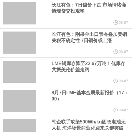
供支撑，同时投资者正等待美国非农就业数据，以寻找美国利率前
长江有色：7日镍价下跌 市场情绪谨
慎现货交投观望
景的线索。StoneX高级分析师马特·辛普森表示，中东和平前景改善
08-07
令市场通胀预期下降，推动黄金价格从此前持续数周、位于4000美
长江有色：刚果金出口禁令叠加美铜
关税不确定性 7日铜价或上涨
元上方的盘整区间中进一步上涨。
08-07
LME铜库存降至22.67万吨！低库存
海力士：龙仁工厂将生产高带宽内存（HBM）及其他下一代动态随
共振美伦价差走阔
机存取存储器（DRAM）。
08-07
8月7日LME基本金属最新报价（17：
必和必拓港口联合工会：必和必拓西澳大利亚铁矿石业务的工人已
00）
通知，将于8月9日实施24小时停工。
08-07
韩企联手攻坚500Wh/kg固态电池无
8月7日，宇树科技董事长王兴兴网上路演时表示，报告期内，公司
人机 海洋场景商业化迎来关键突破