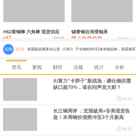
铸造铝合金锭(ZLD104)
24,300—24,500
24,400
200
压铸锌合金锭
26,500—26,700
26,600
250
硫酸镍
32,400—33,800
33,100
0
H62黄铜棒 六角棒 现货供应
锡青铜自润滑轴承
42
网上协商价格
氯化镍
38,300—40,300
39,300
0
¥
锦升发
芜湖合金
实时
11:03
美国国会预算办公室（CBO）于当地时间5日发布报告称，美国海军
计划建造的15艘核动力“特朗普级”（Trump-class）战列舰，从研发
资讯
要闻
财经
法规
统计
分析
到采购的总费用可能高达2750亿美元，为美国有史以来最昂贵的水
AI算力"卡脖子"新战场：磷化铟供需
缺口超70%，谁在闷声发大财？
面战舰项目之一。 根据CBO的初步估算，首舰造价约234亿美元，
08-07
后续14艘平均每艘约180亿美元。
长江铜周评 ：宏观破局+非美现货告
急！本周铜价强势冲至3个月新高
黄金价格有望录得自今年1月以来最大单周涨幅。油价走弱为金价提
08-07