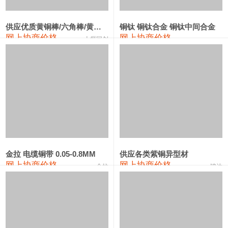
2202#硅
14,100—14,300
14,200
0
金属硅3303#-2202#
10,400—14,200
12,300
0
供应优质黄铜棒/六角棒/黄铜方板
铜钛 铜钛合金 铜钛中间合金
网上协商价格
网上协商价格
十堰同创
金属硅553#-331#
9,400—10,800
10,100
100
漆包线
111,970—115,970
113,970
360
磷铜合金
110,800—117,600
114,200
400
无氧铜丝(硬)
109,710—110,010
109,860
360
R410A专用紫铜管
113,700—113,700
113,700
360
铸造铝合金锭(A356.2)
24,300—24,700
24,500
200
金拉 电缆铜带 0.05-0.8MM
供应各类紫铜异型材
网上协商价格
网上协商价格
金拉
骏达
铸造铝合金锭(A380）
26,300—26,500
26,400
100
铝合金ADC12
24,200—24,400
24,300
100
铸造铝合金锭(ZL102)
24,300—24,500
24,400
200