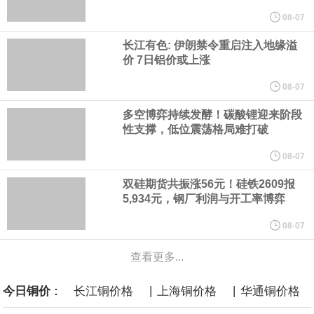
研发费用金额分别为4,995.18万元、7,001.70万元、14,496.56万
08-07
长江有色: 伊朗禁令重启注入地缘溢
元，最近3年复合增长率达70.36%，呈快速增长趋势，并形成多项
价 7日铝价或上涨
核心技术和知识产权。截至2026年1月31日，公司拥有262项专利权
08-07
多空博弈持续发酵！碳酸锂迎来阶段
（含境内发明专利20项）。
性支撑，低位震荡格局难打破
纽约期银日内涨4%，现报64.08美元/盎司。
08-07
双硅期货共振涨56元！硅铁2609报
宇树科技董事长、总经理兼首席技术官王兴兴在网上路演时表示，
5,934元，钢厂利润与开工率博弈
经过多年研发创新和技术积累，公司逐步形成了包括一体化关节集
08-07
查看更多...
成技术、高紧凑度机器人身体集成技术、机器人激光雷达全自研核
|
|
今日铜价 :
长江铜价格
上海铜价格
华通铜价格
心技术等多项已商业化应用的核心技术并已应用于公司的高性能通