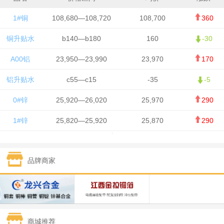
1#铜
108,680—108,720
108,700
360
铜升贴水
b140—b180
160
-30
A00铝
23,950—23,990
23,970
170
铝升贴水
c55—c15
-35
-5
0#锌
25,920—26,020
25,970
290
1#锌
25,820—25,920
25,870
290
1#铅
15,700—15,800
15,750
50
品牌商家
1#锡
434,000—436,000
435,000
-750
1#镍
129,550—130,750
130,150
-1,650
1#白银
15,100—15,110
15,105
-70
商城推荐
钯金
323—325
324
0