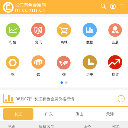
行情
资讯
商城
数据
会展
铜
铝
锌
历史
期货
08月07日
长江
有色金属价格行情
长江
广东
佛山
天津
品名
价格区间
均价
涨跌