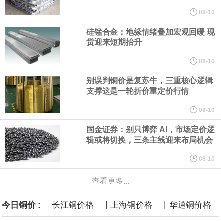
规划建设一批大型现代化煤矿，提升规模化集约化开发水平，2030
08-10
硅锰合金：地缘情绪叠加宏观回暖 现
年，五大煤炭供应保障基地产量占全国比重超80%。东中部地区统
货迎来短期抬升
筹本地区用能需求，合理控制开发节奏，根据资源条件加强评估论
08-10
别误判铜价是复苏牛，三重核心逻辑
证，适度建设接续煤矿。
支撑这是一轮折价重定价行情
国家发展改革委、国家能源局印发《煤炭工业发展“十五五”规划》。
08-10
国金证券：别只博弈 AI，市场定价逻
其中提到，提高资源开发准入标准。坚持先立后破，统筹煤矿关闭
辑或将切换，三条主线迎来布局机会
退出与区域供应保障，按照市场化法治化原则，推动落后产能煤矿
08-10
查看更多...
有序退出。西部地区优化生产结构，加快淘汰技术装备差、与生态
|
|
今日铜价 :
长江铜价格
上海铜价格
华通铜价格
敏感区重叠煤矿。东中部地区稳妥推进灾害严重不能有效治理、资