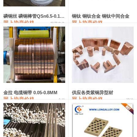
553#硅
9,300—9,500
9,400
0
金属硅553#-331#
9,400—10,800
10,100
0
磷铜丝 磷铜棒管QSn6.5-0.1 7-0.2 8-0.3
铜钛 铜钛合金 铜钛中间合金
网上协商价格
网上协商价格
联荣有色
金属硅3303#-2202#
10,400—14,200
12,300
0
漆包线
111,360—115,360
113,360
-610
磷铜合金
110,200—117,000
113,600
-600
无氧铜丝(硬)
109,100—109,400
109,250
-610
R410A专用紫铜管
113,090—113,090
113,090
-610
铸造铝合金锭(A380）
26,300—26,500
26,400
0
金拉 电缆铜带 0.05-0.8MM
供应各类紫铜异型材
网上协商价格
网上协商价格
金拉
骏达
铸造铝合金锭(A356.2)
24,300—24,700
24,500
0
铝合金ADC12
24,200—24,400
24,300
0
铸造铝合金锭(ZLD104)
24,300—24,500
24,400
0