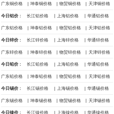
|
|
|
广东铜价格
坤泰铜价格
物贸铜价格
天津铜价格
源枯竭煤矿退出，妥善做好遗留问题处置和职工安置。西南、东北
|
|
今日铝价 :
长江铝价格
上海铝价格
华通铝价格
等地区因地制宜设置政策标准，合理引导资源条件差、安全保障程
|
|
|
广东铝价格
坤泰铝价格
物贸铝价格
天津铝价格
度低的中小煤矿退出，运用政策引导、市场手段等加快推动长期停
|
|
今日锌价 :
长江锌价格
上海锌价格
华通锌价格
产停建煤矿应退尽退。
|
|
|
广东锌价格
坤泰锌价格
物贸锌价格
天津锌价格
伦敦金属交易所(LME)：镍库存持平。
|
|
今日铅价 :
长江铅价格
上海铅价格
华通铅价格
伦敦金属交易所(LME)：锡库存减少100吨。
|
|
|
广东铅价格
坤泰铅价格
物贸铅价格
天津铅价格
伦敦金属交易所(LME)：铝库存减少1500吨。
|
|
今日锡价 :
长江锡价格
上海锡价格
华通锡价格
伦敦金属交易所(LME)：铜库存减少4675吨。
|
|
|
广东锡价格
坤泰锡价格
物贸锡价格
天津锡价格
8月10日消息，在岸人民币兑美元收盘报6.7442，较上一交易日上
|
|
今日镍价 :
长江镍价格
上海镍价格
华通镍价格