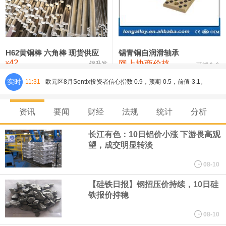
铸造铝合金锭(ZL102)
24,300—24,500
24,400
0
压铸锌合金锭
26,100—26,300
26,200
-400
硫酸镍
32,400—33,800
33,100
0
H62黄铜棒 六角棒 现货供应
锡青铜自润滑轴承
42
网上协商价格
氯化镍
38,300—40,300
39,300
0
¥
锦升发
芜湖合金
实时
11:31
欧元区8月Sentix投资者信心指数 0.9，预期-0.5，前值-3.1。
8月10日，人民币对美元即期汇率盘中最高升至6.7439，创下2023
资讯
要闻
财经
法规
统计
分析
年2月6日以来的3年多新高。工银亚洲在展望下半年人民币走势时认
长江有色：10日铝价小涨 下游畏高观
望，成交明显转淡
为，人民币汇率大概率延续波动、缓步走升态势，主要影响因素包
08-10
括：一是下半年预计出口延续韧性增长，关注地缘风险及关税政策
【硅铁日报】钢招压价持续，10日硅
铁报价持稳
对出口产品和地区结构、量价关系分化等影响；二是国际资金增配
08-10