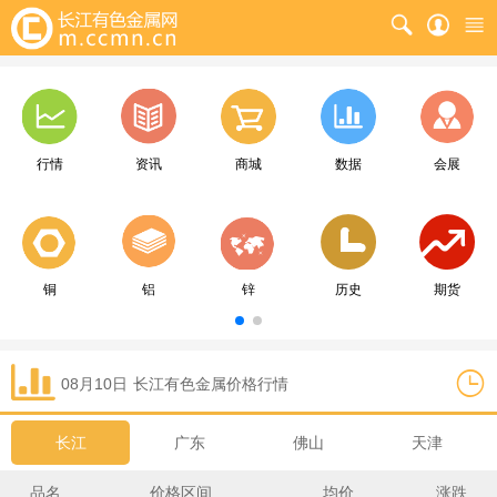
行情
资讯
商城
数据
会展
铜
铝
锌
历史
期货
08月10日
长江
有色金属价格行情
长江
广东
佛山
天津
品名
价格区间
均价
涨跌