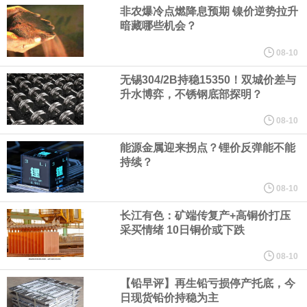
人民币资产，资金净流入支持人民币中枢走强；三是美元对人民币
非农爆冷点燃降息预期 镍价逆势拉升
暗藏哪些机会？
中间价相机调整。
08-10
《天津市智能机器人产业创新发展行动方案（2026—2028年）印发
无锡304/2B持稳15350！双城价差与
升水博弈，不锈钢底部探明？
2028年全市智能机器人产业核心产值突破200亿元
08-10
能源金属迎来拐点？锂价反弹能不能
国家发展改革委、国家能源局印发《煤炭工业发展“十五五”规划》。
持续？
其中指出，统筹资源开发条件、市场需求、运输通道、环境约束等
08-10
长江有色：矿端传复产+高铜价打压
因素，有序推进煤炭资源开发。西部资源富集地区强化开发整体规
采买情绪 10日铜价或下跌
划，完善上下游开发利用体系，提升跨区域协同保障能力。持续推
08-10
【铅早评】再生铅亏损停产托底，今
进山西、蒙西、蒙东、陕北、新疆煤炭供应保障基地建设，高标准
日现货铅价持稳为主