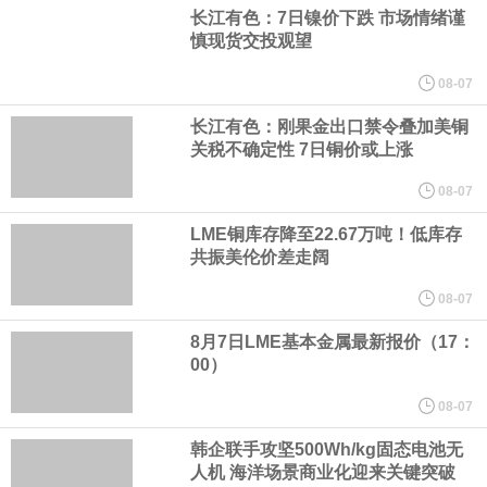
宇树科技董事长、总经理兼首席技术官王兴兴在网上路演时表示，
长江有色：7日镍价下跌 市场情绪谨
慎现货交投观望
经过多年研发创新和技术积累，公司逐步形成了包括一体化关节集
08-07
成技术、高紧凑度机器人身体集成技术、机器人激光雷达全自研核
长江有色：刚果金出口禁令叠加美铜
关税不确定性 7日铜价或上涨
心技术等多项已商业化应用的核心技术并已应用于公司的高性能通
08-07
LME铜库存降至22.67万吨！低库存
用人形机器人、四足机器人等产品。
共振美伦价差走阔
美国总统特朗普6日否认他对国防部长赫格塞思不满，称对赫格塞思
08-07
8月7日LME基本金属最新报价（17：
所做的工作“非常满意”。特朗普在社交媒体上发帖称，一些媒体有关
00）
他与赫格塞思就弹药短缺问题发生冲突的报道是“完全没有根据的谣
08-07
韩企联手攻坚500Wh/kg固态电池无
言”，他对赫格塞思所做的工作“非常满意”。
人机 海洋场景商业化迎来关键突破