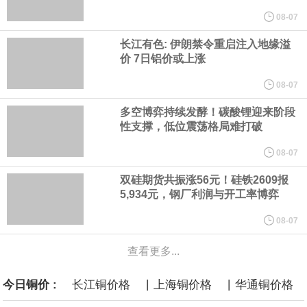
纽约期银突破64美元/盎司，日内涨3.91%。
08-07
长江有色: 伊朗禁令重启注入地缘溢
据报道，威刚近日在法说会上表示，在需求增加、价格走高及货源
价 7日铝价或上涨
稳定的三大有利因素带动下，预期第3季度营运将优于第2季度，并
08-07
多空博弈持续发酵！碳酸锂迎来阶段
进一步扩大全年营运成果。
性支撑，低位震荡格局难打破
美国国会预算办公室（CBO）于当地时间5日发布报告称，美国海军
08-07
双硅期货共振涨56元！硅铁2609报
计划建造的15艘核动力“特朗普级”（Trump-class）战列舰，从研发
5,934元，钢厂利润与开工率博弈
到采购的总费用可能高达2750亿美元，为美国有史以来最昂贵的水
08-07
查看更多...
面战舰项目之一。 根据CBO的初步估算，首舰造价约234亿美元，
|
|
今日铜价 :
长江铜价格
上海铜价格
华通铜价格
后续14艘平均每艘约180亿美元。