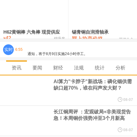
铸造铝合金锭(ZLD104)
24,300—24,500
24,400
200
压铸锌合金锭
26,500—26,700
26,600
250
硫酸镍
32,400—33,800
33,100
0
H62黄铜棒 六角棒 现货供应
锡青铜自润滑轴承
42
网上协商价格
氯化镍
38,300—40,300
39,300
0
¥
锦升发
芜湖合金
实时
6:55
8月7日，宇树科技董事长王兴兴网上路演时表示，报告期内，公司
研发费用金额分别为4,995.18万元、7,001.70万元、14,496.56万
资讯
要闻
财经
法规
统计
分析
元，最近3年复合增长率达70.36%，呈快速增长趋势，并形成多项
AI算力"卡脖子"新战场：磷化铟供需
缺口超70%，谁在闷声发大财？
核心技术和知识产权。截至2026年1月31日，公司拥有262项专利权
08-07
（含境内发明专利20项）。
长江铜周评 ：宏观破局+非美现货告
急！本周铜价强势冲至3个月新高
纽约期银日内涨4%，现报64.08美元/盎司。
08-07