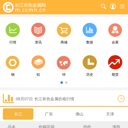
行情
资讯
商城
数据
会展
铜
铝
锌
历史
期货
08月07日
长江
有色金属价格行情
长江
广东
佛山
天津
品名
价格区间
均价
涨跌