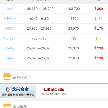
1#铜
108,680—108,720
108,700
360
铜升贴水
b140—b180
160
-30
A00铝
23,950—23,990
23,970
170
铝升贴水
c55—c15
-35
-5
0#锌
25,920—26,020
25,970
290
1#锌
25,820—25,920
25,870
290
1#铅
15,700—15,800
15,750
50
品牌商家
1#锡
434,000—436,000
435,000
-750
1#镍
129,550—130,750
130,150
-1,650
1#白银
15,100—15,110
15,105
-70
商城推荐
钯金
323—325
324
0