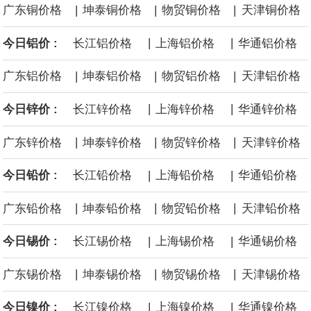
|
|
|
广东铜价格
坤泰铜价格
物贸铜价格
天津铜价格
黄金价格有望录得自今年1月以来最大单周涨幅。油价走弱为金价提
|
|
今日铝价 :
长江铝价格
上海铝价格
华通铝价格
供支撑，同时投资者正等待美国非农就业数据，以寻找美国利率前
|
|
|
广东铝价格
坤泰铝价格
物贸铝价格
天津铝价格
景的线索。StoneX高级分析师马特·辛普森表示，中东和平前景改善
|
|
今日锌价 :
长江锌价格
上海锌价格
华通锌价格
令市场通胀预期下降，推动黄金价格从此前持续数周、位于4000美
|
|
|
广东锌价格
坤泰锌价格
物贸锌价格
天津锌价格
元上方的盘整区间中进一步上涨。
|
|
今日铅价 :
长江铅价格
上海铅价格
华通铅价格
海力士：龙仁工厂将生产高带宽内存（HBM）及其他下一代动态随
|
|
|
广东铅价格
坤泰铅价格
物贸铅价格
天津铅价格
机存取存储器（DRAM）。
|
|
今日锡价 :
长江锡价格
上海锡价格
华通锡价格
必和必拓港口联合工会：必和必拓西澳大利亚铁矿石业务的工人已
|
|
|
广东锡价格
坤泰锡价格
物贸锡价格
天津锡价格
通知，将于8月9日实施24小时停工。
|
|
今日镍价 :
长江镍价格
上海镍价格
华通镍价格