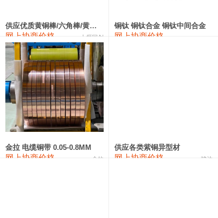
2202#硅
14,100—14,300
14,200
0
金属硅3303#-2202#
10,400—14,200
12,300
0
供应优质黄铜棒/六角棒/黄铜方板
铜钛 铜钛合金 铜钛中间合金
网上协商价格
网上协商价格
十堰同创
金属硅553#-331#
9,400—10,800
10,100
100
漆包线
111,970—115,970
113,970
360
磷铜合金
110,800—117,600
114,200
400
无氧铜丝(硬)
109,710—110,010
109,860
360
R410A专用紫铜管
113,700—113,700
113,700
360
铸造铝合金锭(A356.2)
24,300—24,700
24,500
200
金拉 电缆铜带 0.05-0.8MM
供应各类紫铜异型材
网上协商价格
网上协商价格
金拉
骏达
铸造铝合金锭(A380）
26,300—26,500
26,400
100
铝合金ADC12
24,200—24,400
24,300
100
铸造铝合金锭(ZL102)
24,300—24,500
24,400
200