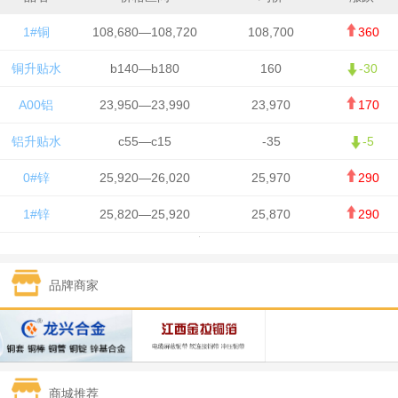
1#铜
108,680—108,720
108,700
360
铜升贴水
b140—b180
160
-30
A00铝
23,950—23,990
23,970
170
铝升贴水
c55—c15
-35
-5
0#锌
25,920—26,020
25,970
290
1#锌
25,820—25,920
25,870
290
1#铅
15,700—15,800
15,750
50
品牌商家
1#锡
434,000—436,000
435,000
-750
1#镍
129,550—130,750
130,150
-1,650
1#白银
15,100—15,110
15,105
-70
商城推荐
钯金
323—325
324
0