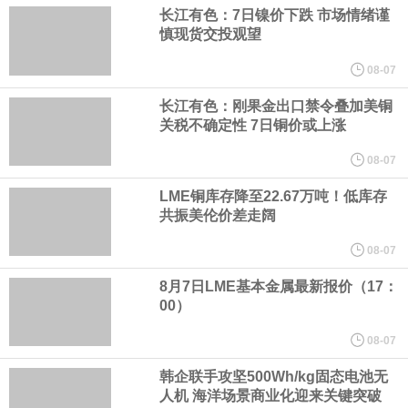
美国总统特朗普6日否认他对国防部长赫格塞思不满，称对赫格塞思
长江有色：7日镍价下跌 市场情绪谨
慎现货交投观望
所做的工作“非常满意”。特朗普在社交媒体上发帖称，一些媒体有关
08-07
他与赫格塞思就弹药短缺问题发生冲突的报道是“完全没有根据的谣
长江有色：刚果金出口禁令叠加美铜
关税不确定性 7日铜价或上涨
言”，他对赫格塞思所做的工作“非常满意”。
08-07
LME铜库存降至22.67万吨！低库存
纽约期银突破64美元/盎司，日内涨3.91%。
共振美伦价差走阔
据报道，威刚近日在法说会上表示，在需求增加、价格走高及货源
08-07
8月7日LME基本金属最新报价（17：
稳定的三大有利因素带动下，预期第3季度营运将优于第2季度，并
00）
进一步扩大全年营运成果。
08-07
韩企联手攻坚500Wh/kg固态电池无
美国国会预算办公室（CBO）于当地时间5日发布报告称，美国海军
人机 海洋场景商业化迎来关键突破