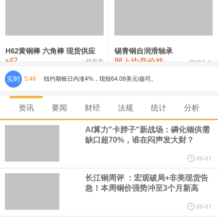
铸造铝合金锭(ZLD104)
24,300—24,500
24,400
200
压铸锌合金锭
26,500—26,700
26,600
250
硫酸镍
32,400—33,800
33,100
0
H62黄铜棒 六角棒 现货供应
锡青铜自润滑轴承
42
网上协商价格
氯化镍
38,300—40,300
39,300
0
¥
锦升发
芜湖合金
实时
5:48
纽约期银日内涨4%，现报64.08美元/盎司。
宇树科技董事长、总经理兼首席技术官王兴兴在网上路演时表示，
资讯
要闻
财经
法规
统计
分析
经过多年研发创新和技术积累，公司逐步形成了包括一体化关节集
AI算力"卡脖子"新战场：磷化铟供需
缺口超70%，谁在闷声发大财？
成技术、高紧凑度机器人身体集成技术、机器人激光雷达全自研核
08-07
心技术等多项已商业化应用的核心技术并已应用于公司的高性能通
长江铜周评 ：宏观破局+非美现货告
急！本周铜价强势冲至3个月新高
用人形机器人、四足机器人等产品。
08-07