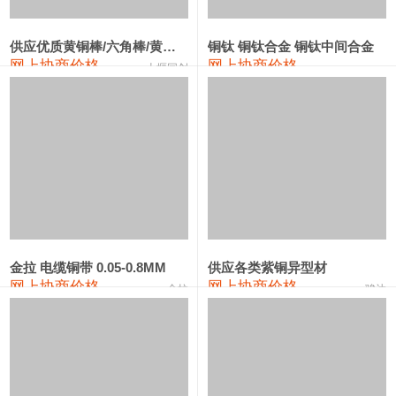
2202#硅
14,100—14,300
14,200
0
金属硅3303#-2202#
10,400—14,200
12,300
0
供应优质黄铜棒/六角棒/黄铜方板
铜钛 铜钛合金 铜钛中间合金
网上协商价格
网上协商价格
十堰同创
金属硅553#-331#
9,400—10,800
10,100
100
漆包线
111,970—115,970
113,970
360
磷铜合金
110,800—117,600
114,200
400
无氧铜丝(硬)
109,710—110,010
109,860
360
R410A专用紫铜管
113,700—113,700
113,700
360
铸造铝合金锭(A356.2)
24,300—24,700
24,500
200
金拉 电缆铜带 0.05-0.8MM
供应各类紫铜异型材
网上协商价格
网上协商价格
金拉
骏达
铸造铝合金锭(A380）
26,300—26,500
26,400
100
铝合金ADC12
24,200—24,400
24,300
100
铸造铝合金锭(ZL102)
24,300—24,500
24,400
200