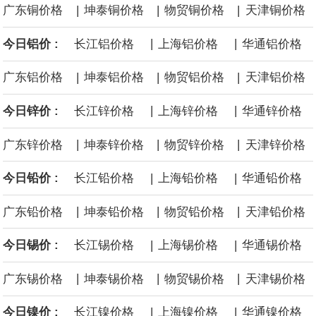
|
|
|
广东铜价格
坤泰铜价格
物贸铜价格
天津铜价格
海力士：龙仁工厂将生产高带宽内存（HBM）及其他下一代动态随
|
|
今日铝价 :
长江铝价格
上海铝价格
华通铝价格
机存取存储器（DRAM）。
|
|
|
广东铝价格
坤泰铝价格
物贸铝价格
天津铝价格
必和必拓港口联合工会：必和必拓西澳大利亚铁矿石业务的工人已
|
|
今日锌价 :
长江锌价格
上海锌价格
华通锌价格
通知，将于8月9日实施24小时停工。
|
|
|
广东锌价格
坤泰锌价格
物贸锌价格
天津锌价格
8月7日，宇树科技董事长王兴兴网上路演时表示，报告期内，公司
|
|
今日铅价 :
长江铅价格
上海铅价格
华通铅价格
研发费用金额分别为4,995.18万元、7,001.70万元、14,496.56万
|
|
|
广东铅价格
坤泰铅价格
物贸铅价格
天津铅价格
元，最近3年复合增长率达70.36%，呈快速增长趋势，并形成多项
|
|
今日锡价 :
长江锡价格
上海锡价格
华通锡价格
核心技术和知识产权。截至2026年1月31日，公司拥有262项专利权
|
|
|
广东锡价格
坤泰锡价格
物贸锡价格
天津锡价格
（含境内发明专利20项）。
|
|
今日镍价 :
长江镍价格
上海镍价格
华通镍价格