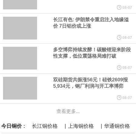
计划建造的15艘核动力“特朗普级”（Trump-class）战列舰，从研发
08-07
长江有色: 伊朗禁令重启注入地缘溢
到采购的总费用可能高达2750亿美元，为美国有史以来最昂贵的水
价 7日铝价或上涨
面战舰项目之一。 根据CBO的初步估算，首舰造价约234亿美元，
08-07
多空博弈持续发酵！碳酸锂迎来阶段
后续14艘平均每艘约180亿美元。
性支撑，低位震荡格局难打破
黄金价格有望录得自今年1月以来最大单周涨幅。油价走弱为金价提
08-07
双硅期货共振涨56元！硅铁2609报
供支撑，同时投资者正等待美国非农就业数据，以寻找美国利率前
5,934元，钢厂利润与开工率博弈
景的线索。StoneX高级分析师马特·辛普森表示，中东和平前景改善
08-07
查看更多...
令市场通胀预期下降，推动黄金价格从此前持续数周、位于4000美
|
|
今日铜价 :
长江铜价格
上海铜价格
华通铜价格
元上方的盘整区间中进一步上涨。