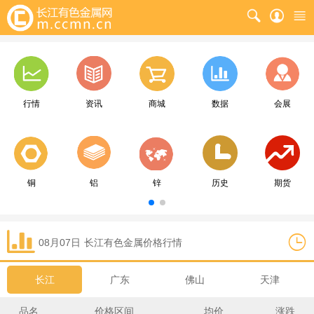
行情
资讯
商城
数据
会展
铜
铝
锌
历史
期货
08月07日
长江
有色金属价格行情
长江
广东
佛山
天津
品名
价格区间
均价
涨跌