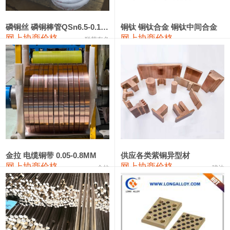
441#硅
9,500—9,700
9,600
0
金属硅553#-331#
9,300—10,700
10,000
0
磷铜丝 磷铜棒管QSn6.5-0.1 7-0.2 8-0.3
铜钛 铜钛合金 铜钛中间合金
网上协商价格
网上协商价格
联荣有色
金属硅3303#-2202#
10,400—14,200
12,300
0
漆包线
111,610—115,610
113,610
1,060
磷铜合金
110,400—117,200
113,800
1,050
无氧铜丝(硬)
109,350—109,650
109,500
1,060
R410A专用紫铜管
113,340—113,340
113,340
1,060
铸造铝合金锭(A356.2)
24,100—24,500
24,300
100
金拉 电缆铜带 0.05-0.8MM
供应各类紫铜异型材
网上协商价格
网上协商价格
金拉
骏达
铸造铝合金锭(A380）
26,200—26,400
26,300
100
铝合金ADC12
24,100—24,300
24,200
100
铸造铝合金锭(ZL102)
24,100—24,300
24,200
100