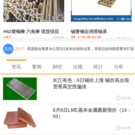
铸造铝合金锭(ZLD104)
24,100—24,300
24,200
100
压铸锌合金锭
26,250—26,450
26,350
500
硫酸镍
32,400—33,800
33,100
0
H62黄铜棒 六角棒 现货供应
锡青铜自润滑轴承
42
网上协商价格
氯化镍
38,300—40,300
39,300
0
¥
锦升发
芜湖合金
实时
20:07
美国国会预算办公室5日发布的报告估算，美国总统特朗普要求打造
的海军全新核动力“黄金舰队”可能需要在今后数十年间支出约2750
资讯
要闻
财经
法规
统计
分析
亿美元。其中，首艘“特朗普级”战列舰“无畏”号预估造价比原来至少
长江有色：6日锡价上涨 锡价高企现
货畏高交投偏淡
高50%。
08-06
芝加哥期权交易所全球市场公司（CBOE GLOBAL MARKETS
8月6日LME基本金属最新报价（14：
00）
INC）：CBOE 欧洲清算所将于 8 月 24 日起，将证券融资交易清算
08-06