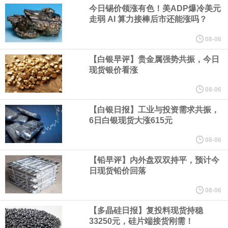
业务拓展至固定收益品类。
今日锡价领涨有色！美ADP爆冷美元
走弱 AI 算力接棒后市还能涨吗？
周四，亚洲科技股下跌，跟随隔夜交易中回调的美国同行，凸显了
08-06
全球科技股波动性的加剧。 日本市场中，软银股价收盘下跌4.4%，
【白银早评】贵金属强势共振，今日
现货银价看涨
芯片设备制造商东京电子股价下跌近6%，日本存储芯片制造商铠侠
08-06
【白银日报】工业与投资需求共振，
股价下跌超过10%。
6日白银现货大涨615元
WPP股价料创1992年以来最大单日涨幅，上涨25%至11个月高位。
08-06
【铅早评】内外盘双双持平，预计今
谷歌规划的印度数据中心枢纽建设工作正在如火如荼推进，项目所
日现货铅价回落
在地上方的山坡已经被开挖，露出赤红土层，并修出层层台地。但
08-06
【多晶硅日报】复投料现货持稳
环保人士的反对声浪持续高涨，给这家美国科技巨头总规模 150 亿
33250元，硅片端接货刚需！