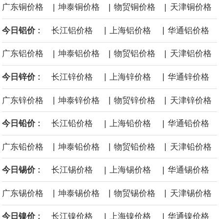
|
|
|
广东铜价格
坤泰铜价格
物贸铜价格
天津铜价格
沙特下调了对亚洲的主要原油价格，与此同时，各方正就一项旨在
|
|
今日铝价 :
长江铝价格
上海铝价格
华通铝价格
缓解霍尔木兹海峡航运压力的协议进行谈判。尽管胡塞武装的威胁
|
|
|
广东铝价格
坤泰铝价格
物贸铝价格
天津铝价格
危及了经由红海向东运输原油的替代路线，但沙特方面仍下调了价
|
|
今日锌价 :
长江锌价格
上海锌价格
华通锌价格
格。
|
|
|
广东锌价格
坤泰锌价格
物贸锌价格
天津锌价格
|
|
今日铅价 :
长江铅价格
上海铅价格
华通铅价格
|
|
|
广东铅价格
坤泰铅价格
物贸铅价格
天津铅价格
|
|
今日锡价 :
长江锡价格
上海锡价格
华通锡价格
|
|
|
广东锡价格
坤泰锡价格
物贸锡价格
天津锡价格
|
|
今日镍价 :
长江镍价格
上海镍价格
华通镍价格