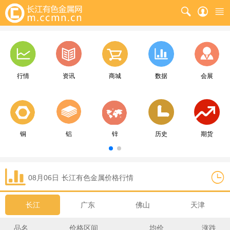
行情
资讯
商城
数据
会展
铜
铝
锌
历史
期货
08月06日
长江
有色金属价格行情
长江
广东
佛山
天津
品名
价格区间
均价
涨跌