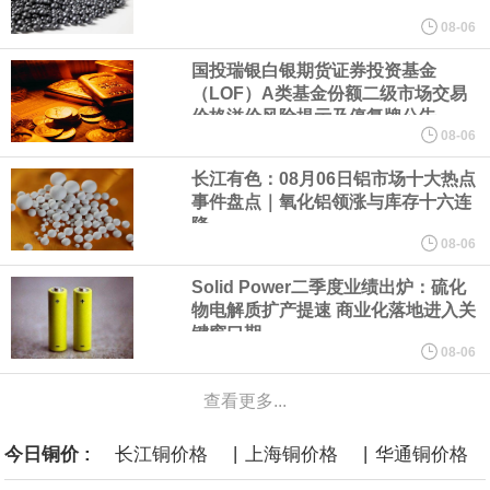
美元的项目制造重重阻碍
08-06
国投瑞银白银期货证券投资基金
欧股开盘涨跌不一，德国DAX指数跌0.29%，英国富时100指数涨
（LOF）A类基金份额二级市场交易
价格溢价风险提示及停复牌公告
0.08%，法国CAC40指数涨0.03%，欧洲斯托克50指数跌0.15%，
08-06
长江有色：08月06日铝市场十大热点
意大利富时MIB指数跌0.18%。
事件盘点｜氧化铝领涨与库存十六连
降
LME伦镍日内跌超3.00%，现报16574.100美元/吨。
08-06
Solid Power二季度业绩出炉：硫化
瑞士7月季调后失业率 3.1%，预期 3.1%，前值 3.1%。瑞士7月未
物电解质扩产提速 商业化落地进入关
键窗口期
季调失业率 3%，预期 3%，前值 2.9%。
08-06
查看更多...
商品期货收盘，黄金连续涨3.44%，焦炭连续涨2.72%，铁矿石连续
|
|
今日铜价 :
长江铜价格
上海铜价格
华通铜价格
涨2.64%，镍连续跌2.62%，白银连续涨2.61%。