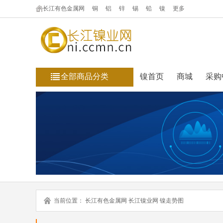
长江有色金属网
铜
铝
锌
锡
铅
镍
更多
全部商品分类
镍首页
商城
采购
当前位置：
长江有色金属网
长江镍业网
镍走势图