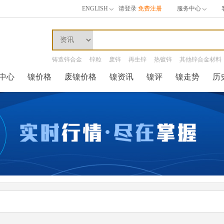
ENGLISH
请登录
免费注册
服务中心
铸造锌合金
锌粒
废锌
再生锌
热镀锌
其他锌合金材料
中心
镍价格
废镍价格
镍资讯
镍评
镍走势
历