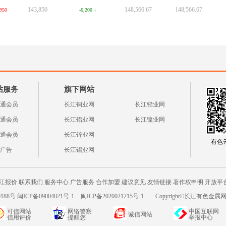
143,850
148,566.67
148,566.67
950
-6,200 ↓
站服务
旗下网站
通会员
长江铜业网
长江铅业网
通会员
长江铝业网
长江镍业网
通会员
长江锌业网
有色云a
广告
长江锡业网
江报价
联系我们
服务中心
广告服务
合作加盟
建议意见
友情链接
著作权申明
开放平
188号 闽ICP备09004021号-1
闽ICP备2020021215号-1
Copyright©长江有色金属网c
可信网站
网络警察
中国互联网
诚信网站
信用评价
提醒您
举报中心