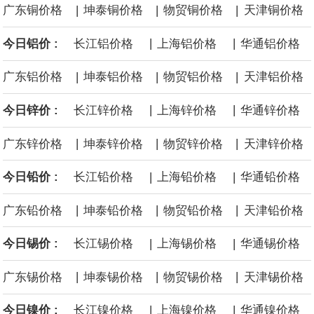
|
|
|
广东铜价格
坤泰铜价格
物贸铜价格
天津铜价格
面战舰项目之一。 根据CBO的初步估算，首舰造价约234亿美元，
|
|
今日铝价 :
长江铝价格
上海铝价格
华通铝价格
后续14艘平均每艘约180亿美元。
|
|
|
广东铝价格
坤泰铝价格
物贸铝价格
天津铝价格
黄金价格有望录得自今年1月以来最大单周涨幅。油价走弱为金价提
|
|
今日锌价 :
长江锌价格
上海锌价格
华通锌价格
供支撑，同时投资者正等待美国非农就业数据，以寻找美国利率前
|
|
|
广东锌价格
坤泰锌价格
物贸锌价格
天津锌价格
景的线索。StoneX高级分析师马特·辛普森表示，中东和平前景改善
|
|
今日铅价 :
长江铅价格
上海铅价格
华通铅价格
令市场通胀预期下降，推动黄金价格从此前持续数周、位于4000美
|
|
|
广东铅价格
坤泰铅价格
物贸铅价格
天津铅价格
元上方的盘整区间中进一步上涨。
|
|
今日锡价 :
长江锡价格
上海锡价格
华通锡价格
海力士：龙仁工厂将生产高带宽内存（HBM）及其他下一代动态随
|
|
|
广东锡价格
坤泰锡价格
物贸锡价格
天津锡价格
机存取存储器（DRAM）。
|
|
今日镍价 :
长江镍价格
上海镍价格
华通镍价格