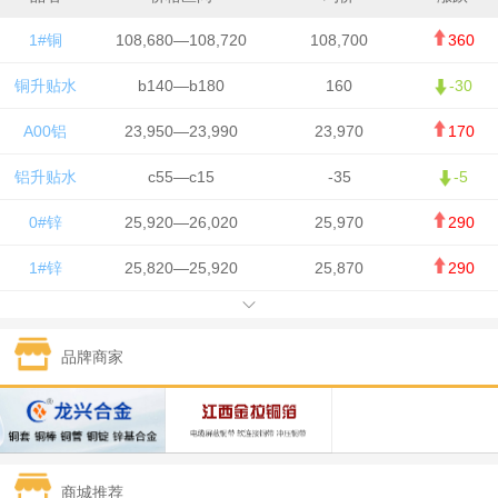
1#铜
108,680—108,720
108,700
360
铜升贴水
b140—b180
160
-30
A00铝
23,950—23,990
23,970
170
铝升贴水
c55—c15
-35
-5
0#锌
25,920—26,020
25,970
290
1#锌
25,820—25,920
25,870
290
1#铅
15,700—15,800
15,750
50
品牌商家
1#锡
434,000—436,000
435,000
-750
1#镍
129,550—130,750
130,150
-1,650
1#白银
15,100—15,110
15,105
-70
商城推荐
钯金
323—325
324
0