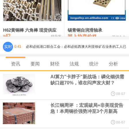
铸造铝合金锭(ZLD104)
24,300—24,500
24,400
200
压铸锌合金锭
26,500—26,700
26,600
250
硫酸镍
32,400—33,800
33,100
0
H62黄铜棒 六角棒 现货供应
锡青铜自润滑轴承
42
网上协商价格
氯化镍
38,300—40,300
39,300
0
¥
锦升发
芜湖合金
实时
0:41
必和必拓港口联合工会：必和必拓西澳大利亚铁矿石业务的工人已
通知，将于8月9日实施24小时停工。
资讯
要闻
财经
法规
统计
分析
8月7日，宇树科技董事长王兴兴网上路演时表示，报告期内，公司
AI算力"卡脖子"新战场：磷化铟供需
缺口超70%，谁在闷声发大财？
研发费用金额分别为4,995.18万元、7,001.70万元、14,496.56万
08-07
元，最近3年复合增长率达70.36%，呈快速增长趋势，并形成多项
长江铜周评 ：宏观破局+非美现货告
急！本周铜价强势冲至3个月新高
核心技术和知识产权。截至2026年1月31日，公司拥有262项专利权
08-07