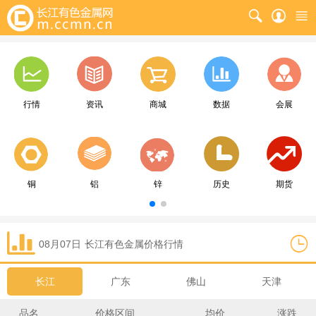
行情
资讯
商城
数据
会展
铜
铝
锌
历史
期货
08月07日
长江
有色金属价格行情
长江
广东
佛山
天津
品名
价格区间
均价
涨跌