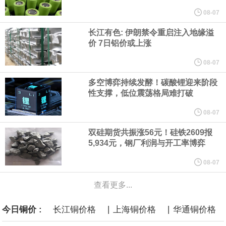
他与赫格塞思就弹药短缺问题发生冲突的报道是“完全没有根据的谣
08-07
长江有色: 伊朗禁令重启注入地缘溢
言”，他对赫格塞思所做的工作“非常满意”。
价 7日铝价或上涨
纽约期银突破64美元/盎司，日内涨3.91%。
08-07
多空博弈持续发酵！碳酸锂迎来阶段
据报道，威刚近日在法说会上表示，在需求增加、价格走高及货源
性支撑，低位震荡格局难打破
稳定的三大有利因素带动下，预期第3季度营运将优于第2季度，并
08-07
双硅期货共振涨56元！硅铁2609报
进一步扩大全年营运成果。
5,934元，钢厂利润与开工率博弈
美国国会预算办公室（CBO）于当地时间5日发布报告称，美国海军
08-07
查看更多...
计划建造的15艘核动力“特朗普级”（Trump-class）战列舰，从研发
|
|
今日铜价 :
长江铜价格
上海铜价格
华通铜价格
到采购的总费用可能高达2750亿美元，为美国有史以来最昂贵的水