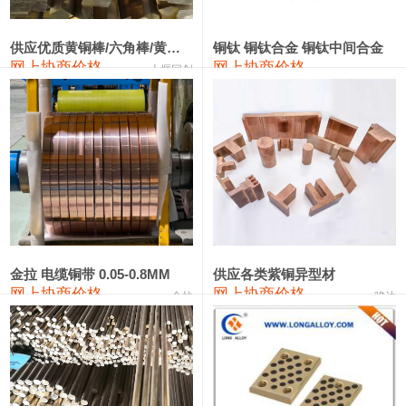
2202#硅
14,100—14,300
14,200
0
金属硅3303#-2202#
10,400—14,200
12,300
0
供应优质黄铜棒/六角棒/黄铜方板
铜钛 铜钛合金 铜钛中间合金
网上协商价格
网上协商价格
十堰同创
金属硅553#-331#
9,400—10,800
10,100
100
漆包线
111,970—115,970
113,970
360
磷铜合金
110,800—117,600
114,200
400
无氧铜丝(硬)
109,710—110,010
109,860
360
R410A专用紫铜管
113,700—113,700
113,700
360
铸造铝合金锭(A356.2)
24,300—24,700
24,500
200
金拉 电缆铜带 0.05-0.8MM
供应各类紫铜异型材
网上协商价格
网上协商价格
金拉
骏达
铸造铝合金锭(A380）
26,300—26,500
26,400
100
铝合金ADC12
24,200—24,400
24,300
100
铸造铝合金锭(ZL102)
24,300—24,500
24,400
200