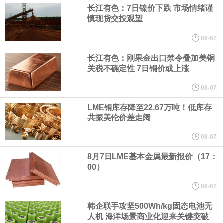
（含境内发明专利20项）。
长江有色：7日镍价下跌 市场情绪谨
慎现货交投观望
纽约期银日内涨4%，现报64.08美元/盎司。
08-07
宇树科技董事长、总经理兼首席技术官王兴兴在网上路演时表示，
长江有色：刚果金出口禁令叠加美铜
关税不确定性 7日铜价或上涨
经过多年研发创新和技术积累，公司逐步形成了包括一体化关节集
08-07
LME铜库存降至22.67万吨！低库存
成技术、高紧凑度机器人身体集成技术、机器人激光雷达全自研核
共振美伦价差走阔
心技术等多项已商业化应用的核心技术并已应用于公司的高性能通
08-07
8月7日LME基本金属最新报价（17：
用人形机器人、四足机器人等产品。
00）
美国总统特朗普6日否认他对国防部长赫格塞思不满，称对赫格塞思
08-07
韩企联手攻坚500Wh/kg固态电池无
所做的工作“非常满意”。特朗普在社交媒体上发帖称，一些媒体有关
人机 海洋场景商业化迎来关键突破