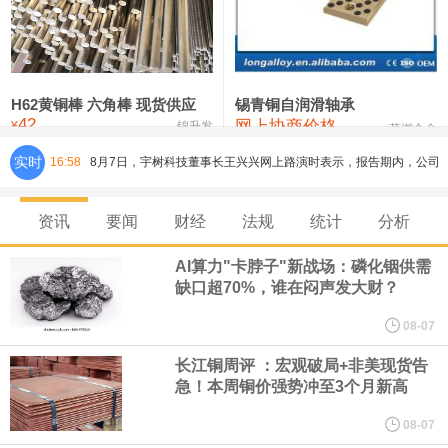
铸造铝合金锭(ZLD104)
24,300—24,500
24,400
200
压铸锌合金锭
26,500—26,700
26,600
250
硫酸镍
32,400—33,800
33,100
0
H62黄铜棒 六角棒 现货供应
锡青铜自润滑轴承
42
网上协商价格
氯化镍
38,300—40,300
39,300
0
¥
锦升发
芜湖合金
实时
16:58
8月7日，宇树科技董事长王兴兴网上路演时表示，报告期内，公司
研发费用金额分别为4,995.18万元、7,001.70万元、14,496.56万
资讯
要闻
财经
法规
统计
分析
元，最近3年复合增长率达70.36%，呈快速增长趋势，并形成多项
AI算力"卡脖子"新战场：磷化铟供需
缺口超70%，谁在闷声发大财？
核心技术和知识产权。截至2026年1月31日，公司拥有262项专利权
08-07
（含境内发明专利20项）。
长江铜周评 ：宏观破局+非美现货告
急！本周铜价强势冲至3个月新高
纽约期银日内涨4%，现报64.08美元/盎司。
08-07