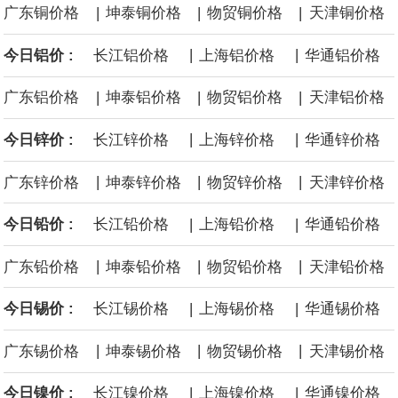
|
|
|
广东铜价格
坤泰铜价格
物贸铜价格
天津铜价格
黄金价格有望录得自今年1月以来最大单周涨幅。油价走弱为金价提
|
|
今日铝价 :
长江铝价格
上海铝价格
华通铝价格
供支撑，同时投资者正等待美国非农就业数据，以寻找美国利率前
|
|
|
广东铝价格
坤泰铝价格
物贸铝价格
天津铝价格
景的线索。StoneX高级分析师马特·辛普森表示，中东和平前景改善
|
|
今日锌价 :
长江锌价格
上海锌价格
华通锌价格
令市场通胀预期下降，推动黄金价格从此前持续数周、位于4000美
|
|
|
广东锌价格
坤泰锌价格
物贸锌价格
天津锌价格
元上方的盘整区间中进一步上涨。
|
|
今日铅价 :
长江铅价格
上海铅价格
华通铅价格
海力士：龙仁工厂将生产高带宽内存（HBM）及其他下一代动态随
|
|
|
广东铅价格
坤泰铅价格
物贸铅价格
天津铅价格
机存取存储器（DRAM）。
|
|
今日锡价 :
长江锡价格
上海锡价格
华通锡价格
必和必拓港口联合工会：必和必拓西澳大利亚铁矿石业务的工人已
|
|
|
广东锡价格
坤泰锡价格
物贸锡价格
天津锡价格
通知，将于8月9日实施24小时停工。
|
|
今日镍价 :
长江镍价格
上海镍价格
华通镍价格