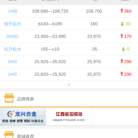
1#铜
108,680—108,720
108,700
360
铜升贴水
b140—b180
160
-30
A00铝
23,950—23,990
23,970
170
铝升贴水
c55—c15
-35
-5
0#锌
25,920—26,020
25,970
290
1#锌
25,820—25,920
25,870
290
1#铅
15,700—15,800
15,750
50
品牌商家
1#锡
434,000—436,000
435,000
-750
1#镍
129,550—130,750
130,150
-1,650
1#白银
15,100—15,110
15,105
-70
商城推荐
钯金
323—325
324
0