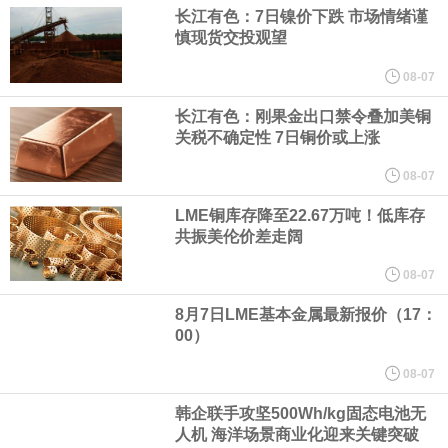
宇树科技董事长、总经理兼首席技术官王兴兴在网上路演时表示，
长江有色：7日镍价下跌 市场情绪谨
慎现货交投观望
经过多年研发创新和技术积累，公司逐步形成了包括一体化关节集
08-07
成技术、高紧凑度机器人身体集成技术、机器人激光雷达全自研核
长江有色：刚果金出口禁令叠加美铜
关税不确定性 7日铜价或上涨
心技术等多项已商业化应用的核心技术并已应用于公司的高性能通
08-07
LME铜库存降至22.67万吨！低库存
用人形机器人、四足机器人等产品。
共振美伦价差走阔
美国总统特朗普6日否认他对国防部长赫格塞思不满，称对赫格塞思
08-07
8月7日LME基本金属最新报价（17：
所做的工作“非常满意”。特朗普在社交媒体上发帖称，一些媒体有关
00）
他与赫格塞思就弹药短缺问题发生冲突的报道是“完全没有根据的谣
08-07
韩企联手攻坚500Wh/kg固态电池无
言”，他对赫格塞思所做的工作“非常满意”。
人机 海洋场景商业化迎来关键突破