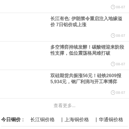
纽约期银突破64美元/盎司，日内涨3.91%。
08-07
长江有色: 伊朗禁令重启注入地缘溢
据报道，威刚近日在法说会上表示，在需求增加、价格走高及货源
价 7日铝价或上涨
稳定的三大有利因素带动下，预期第3季度营运将优于第2季度，并
08-07
多空博弈持续发酵！碳酸锂迎来阶段
进一步扩大全年营运成果。
性支撑，低位震荡格局难打破
美国国会预算办公室（CBO）于当地时间5日发布报告称，美国海军
08-07
双硅期货共振涨56元！硅铁2609报
计划建造的15艘核动力“特朗普级”（Trump-class）战列舰，从研发
5,934元，钢厂利润与开工率博弈
到采购的总费用可能高达2750亿美元，为美国有史以来最昂贵的水
08-07
查看更多...
面战舰项目之一。 根据CBO的初步估算，首舰造价约234亿美元，
|
|
今日铜价 :
长江铜价格
上海铜价格
华通铜价格
后续14艘平均每艘约180亿美元。