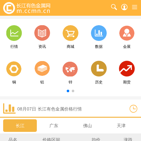
行情
资讯
商城
数据
会展
铜
铝
锌
历史
期货
08月07日
长江
有色金属价格行情
长江
广东
佛山
天津
品名
价格区间
均价
涨跌