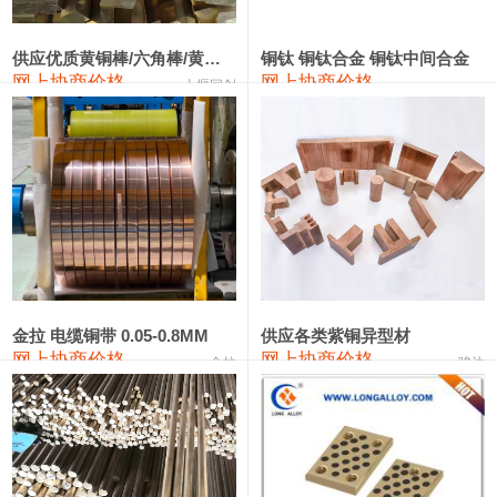
2202#硅
14,100—14,300
14,200
0
金属硅3303#-2202#
10,400—14,200
12,300
0
供应优质黄铜棒/六角棒/黄铜方板
铜钛 铜钛合金 铜钛中间合金
网上协商价格
网上协商价格
十堰同创
金属硅553#-331#
9,400—10,800
10,100
100
漆包线
111,970—115,970
113,970
360
磷铜合金
110,800—117,600
114,200
400
无氧铜丝(硬)
109,710—110,010
109,860
360
R410A专用紫铜管
113,700—113,700
113,700
360
铸造铝合金锭(A356.2)
24,300—24,700
24,500
200
金拉 电缆铜带 0.05-0.8MM
供应各类紫铜异型材
网上协商价格
网上协商价格
金拉
骏达
铸造铝合金锭(A380）
26,300—26,500
26,400
100
铝合金ADC12
24,200—24,400
24,300
100
铸造铝合金锭(ZL102)
24,300—24,500
24,400
200