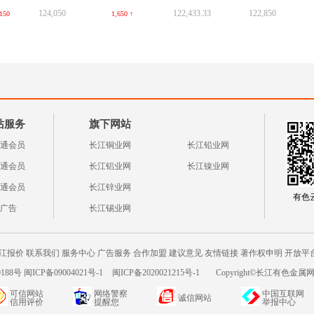
124,050
122,433.33
122,850
150
1,650 ↑
站服务
旗下网站
通会员
长江铜业网
长江铅业网
通会员
长江铝业网
长江镍业网
通会员
长江锌业网
有色云a
广告
长江锡业网
江报价
联系我们
服务中心
广告服务
合作加盟
建议意见
友情链接
著作权申明
开放平
188号 闽ICP备09004021号-1
闽ICP备2020021215号-1
Copyright©长江有色金属网c
可信网站
网络警察
中国互联网
诚信网站
信用评价
提醒您
举报中心