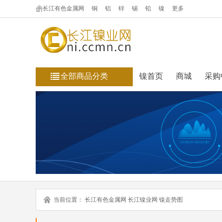
长江有色金属网
铜
铝
锌
锡
铅
镍
更多
全部商品分类
镍首页
商城
采购
当前位置：
长江有色金属网
长江镍业网
镍走势图