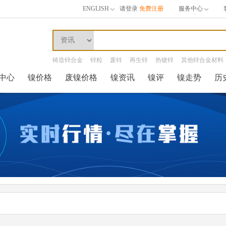
ENGLISH
请登录
免费注册
服务中心
铸造锌合金
锌粒
废锌
再生锌
热镀锌
其他锌合金材料
中心
镍价格
废镍价格
镍资讯
镍评
镍走势
历