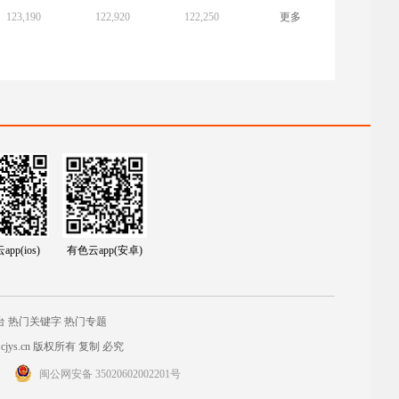
123,190
122,920
122,250
更多
pp(ios)
有色云app(安卓)
台
热门关键字
热门专题
jys.cn
版权所有 复制 必究
闽公网安备 35020602002201号