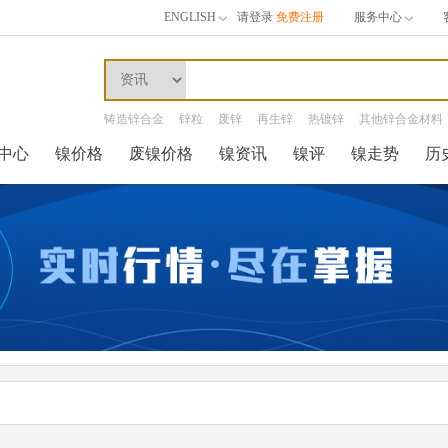
ENGLISH
请登录
免费注册
服务中心
铸造锌合金
锌粒
废锌
再生锌
热镀锌
其他锌合金材料
中心
镍价格
废镍价格
镍资讯
镍评
镍走势
历