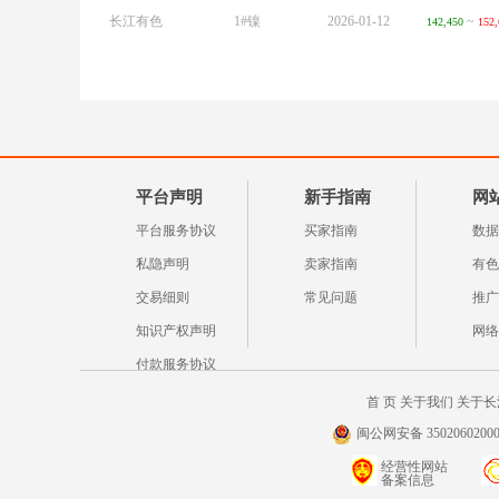
长江有色
1#镍
2026-01-12
~
142,450
152,
平台声明
新手指南
网
平台服务协议
买家指南
数据
私隐声明
卖家指南
有色
交易细则
常见问题
推广
知识产权声明
网络
付款服务协议
首 页
关于我们
关于长
闽公网安备 35020602000
经营性网站
备案信息