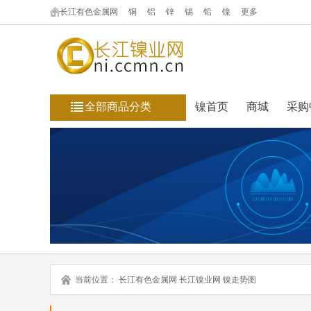
长江有色金属网
铜
铝
锌
锡
铅
镍
更多
全部商品分类
镍首页
商城
采购
当前位置：
长江有色金属网
长江镍业网
镍走势图