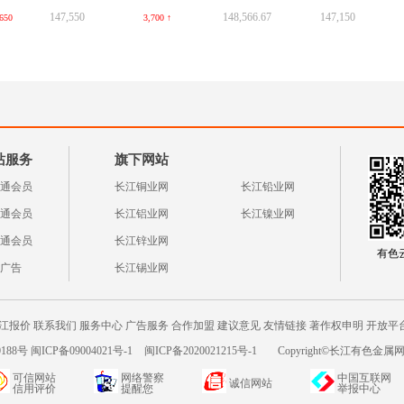
147,550
148,566.67
147,150
650
3,700 ↑
站服务
旗下网站
通会员
长江铜业网
长江铅业网
通会员
长江铝业网
长江镍业网
通会员
长江锌业网
有色云a
广告
长江锡业网
江报价
联系我们
服务中心
广告服务
合作加盟
建议意见
友情链接
著作权申明
开放平
188号 闽ICP备09004021号-1
闽ICP备2020021215号-1
Copyright©长江有色金属网c
可信网站
网络警察
中国互联网
诚信网站
信用评价
提醒您
举报中心