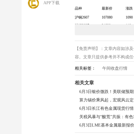
APP下载
品种
最新价
涨跌
沪铜2607
107080
1090
沪铝2607
24690
110
氧化铝2609
2812
-43
铸造铝2607
23380
90
【免责声明】：文章内容如涉及
沪锌2607
25260
400
容。文章只提供参考并不构成任何投
沪铅
2607
16650
75
沪镍2607
143670
-920
相关标签：
午间收盘行情
沪锡2607
449000
8080
黄金2608
980.44
0.68
相关文章
白银
2608
18192
33
6月3日长江有色金属现货行情
6月3日LME基本金属最新报价