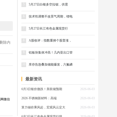
5
5月27日白银多空拉锯，供需
6
技术性调整不改景气周期，锂电
7
5月27日长江有色金属现货行
8
A股收评：指数重挫个股普涨，
删除内
9
铝板块集体冲高！几内亚出口管
10
库存告急叠加储能爆发，六氟磷
最新资讯
6月3日银价微跌！美联储预期
2026-06-03
2026 不锈钢新材料：高端
2026-06-03
属网微信
算力锡价乘风起，宏观风云定大
2026-06-03
6月3日长江有色金属现货行情
2026-06-03