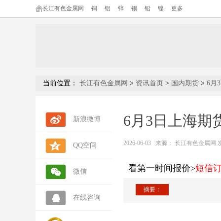
长江有色金属网
铜
铝
锌
锡
铅
镍
更多
当前位置：
长江有色金属网
>
资讯首页
>
国内期货
>
6月
6月3日上海期
新浪微博
2026-06-03
来源：
长江有色金属网 发布人
QQ空间
看第一时间报价>
短信
微信
摘要：
在线咨询