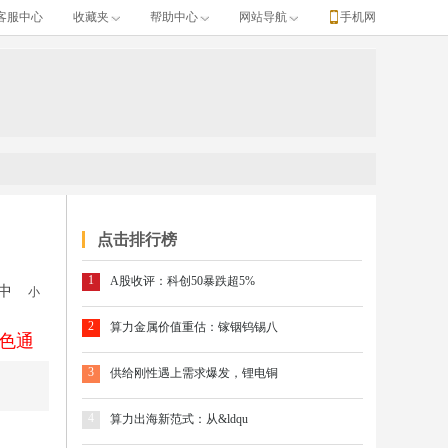
客服中心
收藏夹
帮助中心
网站导航
手机网
点击排行榜
1
A股收评：科创50暴跌超5%
中
小
2
算力金属价值重估：镓铟钨锡八
色通
3
供给刚性遇上需求爆发，锂电铜
4
算力出海新范式：从&ldqu