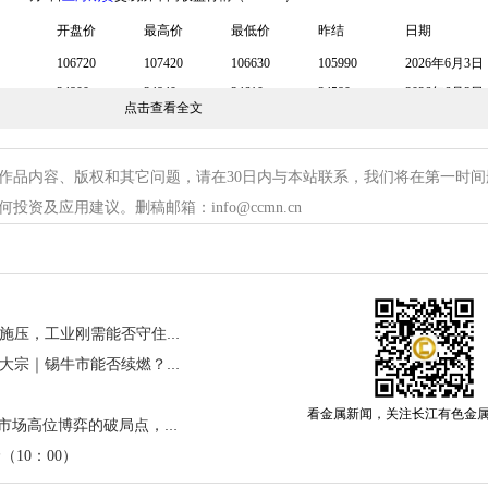
开盘价
最高价
最低价
昨结
日期
106720
107420
106630
105990
2026年6月3日
24800
24840
24610
24580
2026年6月3日
点击查看全文
2852
2856
2793
2855
2026年6月3日
23470
23500
23320
23290
2026年6月3日
作品内容、版权和其它问题，请在30日内与本站联系，我们将在第一时间
25065
25355
25060
24860
2026年6月3日
资及应用建议。删稿邮箱：info@ccmn.cn
16630
16720
16600
16575
2026年6月3日
145200
145880
142750
144590
2026年6月3日
448800
451860
445030
440920
2026年6月3日
986.48
988.2
976
979.76
2026年6月3日
18375
18484
17933
18159
2026年6月3日
6月3日银价微跌！美联储预期施压，工业刚需能否守住价格底线？
算力锡价乘风起，宏观风云定大宗｜锡牛市能否续燃？铅镍暗藏变盘？
看金属新闻，关注长江有色金
关税风暴与“酸荒”共振：有色市场高位博弈的破局点，今日长江铜价续涨720元/吨！
（10：00）