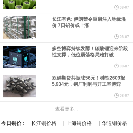
他与赫格塞思就弹药短缺问题发生冲突的报道是“完全没有根据的谣
08-07
长江有色: 伊朗禁令重启注入地缘溢
言”，他对赫格塞思所做的工作“非常满意”。
价 7日铝价或上涨
纽约期银突破64美元/盎司，日内涨3.91%。
08-07
多空博弈持续发酵！碳酸锂迎来阶段
据报道，威刚近日在法说会上表示，在需求增加、价格走高及货源
性支撑，低位震荡格局难打破
稳定的三大有利因素带动下，预期第3季度营运将优于第2季度，并
08-07
双硅期货共振涨56元！硅铁2609报
进一步扩大全年营运成果。
5,934元，钢厂利润与开工率博弈
美国国会预算办公室（CBO）于当地时间5日发布报告称，美国海军
08-07
查看更多...
计划建造的15艘核动力“特朗普级”（Trump-class）战列舰，从研发
|
|
今日铜价 :
长江铜价格
上海铜价格
华通铜价格
到采购的总费用可能高达2750亿美元，为美国有史以来最昂贵的水