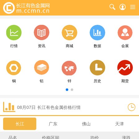
行情
资讯
商城
数据
会展
铜
铝
锌
历史
期货
08月07日
长江
有色金属价格行情
长江
广东
佛山
天津
品名
价格区间
均价
涨跌