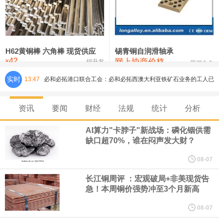
铸造铝合金锭(ZLD104)
24,300—24,500
24,400
200
压铸锌合金锭
26,500—26,700
26,600
250
硫酸镍
32,400—33,800
33,100
0
H62黄铜棒 六角棒 现货供应
锡青铜自润滑轴承
42
网上协商价格
氯化镍
38,300—40,300
39,300
0
¥
锦升发
芜湖合金
实时
13:47
必和必拓港口联合工会：必和必拓西澳大利亚铁矿石业务的工人已
通知，将于8月9日实施24小时停工。
资讯
要闻
财经
法规
统计
分析
8月7日，宇树科技董事长王兴兴网上路演时表示，报告期内，公司
AI算力"卡脖子"新战场：磷化铟供需
缺口超70%，谁在闷声发大财？
研发费用金额分别为4,995.18万元、7,001.70万元、14,496.56万
08-07
元，最近3年复合增长率达70.36%，呈快速增长趋势，并形成多项
长江铜周评 ：宏观破局+非美现货告
急！本周铜价强势冲至3个月新高
核心技术和知识产权。截至2026年1月31日，公司拥有262项专利权
08-07