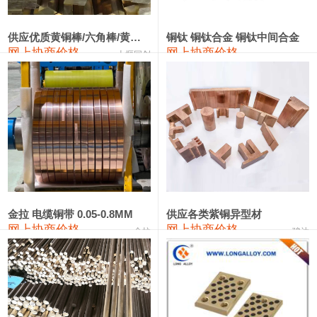
2202#硅
14,100—14,300
14,200
0
金属硅3303#-2202#
10,400—14,200
12,300
0
供应优质黄铜棒/六角棒/黄铜方板
铜钛 铜钛合金 铜钛中间合金
网上协商价格
网上协商价格
十堰同创
金属硅553#-331#
9,400—10,800
10,100
100
漆包线
111,970—115,970
113,970
360
磷铜合金
110,800—117,600
114,200
400
无氧铜丝(硬)
109,710—110,010
109,860
360
R410A专用紫铜管
113,700—113,700
113,700
360
铸造铝合金锭(A356.2)
24,300—24,700
24,500
200
金拉 电缆铜带 0.05-0.8MM
供应各类紫铜异型材
网上协商价格
网上协商价格
金拉
骏达
铸造铝合金锭(A380）
26,300—26,500
26,400
100
铝合金ADC12
24,200—24,400
24,300
100
铸造铝合金锭(ZL102)
24,300—24,500
24,400
200