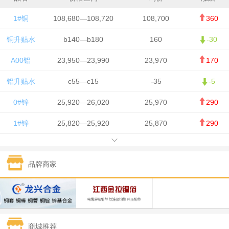
1#铜
108,680—108,720
108,700
360
铜升贴水
b140—b180
160
-30
A00铝
23,950—23,990
23,970
170
铝升贴水
c55—c15
-35
-5
0#锌
25,920—26,020
25,970
290
1#锌
25,820—25,920
25,870
290
1#铅
15,700—15,800
15,750
50
品牌商家
1#锡
434,000—436,000
435,000
-750
1#镍
129,550—130,750
130,150
-1,650
1#白银
15,100—15,110
15,105
-70
商城推荐
钯金
323—325
324
0