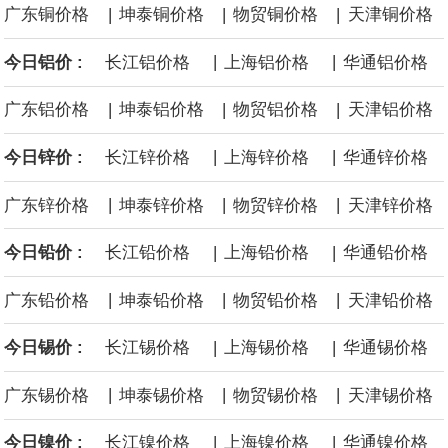
|
|
|
广东铜价格
坤泰铜价格
物贸铜价格
天津铜价格
面战舰项目之一。 根据CBO的初步估算，首舰造价约234亿美元，
|
|
今日铝价 :
长江铝价格
上海铝价格
华通铝价格
后续14艘平均每艘约180亿美元。
|
|
|
广东铝价格
坤泰铝价格
物贸铝价格
天津铝价格
黄金价格有望录得自今年1月以来最大单周涨幅。油价走弱为金价提
|
|
今日锌价 :
长江锌价格
上海锌价格
华通锌价格
供支撑，同时投资者正等待美国非农就业数据，以寻找美国利率前
|
|
|
广东锌价格
坤泰锌价格
物贸锌价格
天津锌价格
景的线索。StoneX高级分析师马特·辛普森表示，中东和平前景改善
|
|
今日铅价 :
长江铅价格
上海铅价格
华通铅价格
令市场通胀预期下降，推动黄金价格从此前持续数周、位于4000美
|
|
|
广东铅价格
坤泰铅价格
物贸铅价格
天津铅价格
元上方的盘整区间中进一步上涨。
|
|
今日锡价 :
长江锡价格
上海锡价格
华通锡价格
海力士：龙仁工厂将生产高带宽内存（HBM）及其他下一代动态随
|
|
|
广东锡价格
坤泰锡价格
物贸锡价格
天津锡价格
机存取存储器（DRAM）。
|
|
今日镍价 :
长江镍价格
上海镍价格
华通镍价格