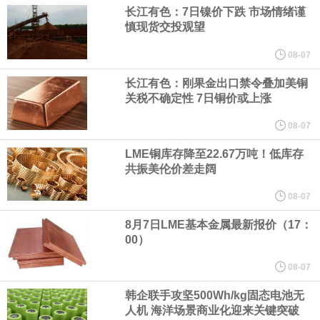
（含境内发明专利20项）。
长江有色：7日镍价下跌 市场情绪谨
慎现货交投观望
纽约期银日内涨4%，现报64.08美元/盎司。
08-07
宇树科技董事长、总经理兼首席技术官王兴兴在网上路演时表示，
长江有色：刚果金出口禁令叠加美铜
关税不确定性 7日铜价或上涨
经过多年研发创新和技术积累，公司逐步形成了包括一体化关节集
08-07
LME铜库存降至22.67万吨！低库存
成技术、高紧凑度机器人身体集成技术、机器人激光雷达全自研核
共振美伦价差走阔
心技术等多项已商业化应用的核心技术并已应用于公司的高性能通
08-07
8月7日LME基本金属最新报价（17：
用人形机器人、四足机器人等产品。
00）
美国总统特朗普6日否认他对国防部长赫格塞思不满，称对赫格塞思
08-07
韩企联手攻坚500Wh/kg固态电池无
所做的工作“非常满意”。特朗普在社交媒体上发帖称，一些媒体有关
人机 海洋场景商业化迎来关键突破