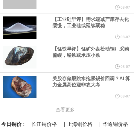
美元的项目制造重重阻碍
08-07
【工业硅早评】需求端减产库存去化
欧股开盘涨跌不一，德国DAX指数跌0.29%，英国富时100指数涨
缓慢，工业硅或延续弱稳
0.08%，法国CAC40指数涨0.03%，欧洲斯托克50指数跌0.15%，
08-07
【锰铁早评】锰矿外盘松动钢厂采购
意大利富时MIB指数跌0.18%。
偏缓，锰铁或承压小跌
LME伦镍日内跌超3.00%，现报16574.100美元/吨。
08-07
美股存储股跳水拖累锡价回调？AI 算
瑞士7月季调后失业率 3.1%，预期 3.1%，前值 3.1%。瑞士7月未
力金属高位迎非农大考
季调失业率 3%，预期 3%，前值 2.9%。
08-07
查看更多...
商品期货收盘，黄金连续涨3.44%，焦炭连续涨2.72%，铁矿石连续
|
|
今日铜价 :
长江铜价格
上海铜价格
华通铜价格
涨2.64%，镍连续跌2.62%，白银连续涨2.61%。