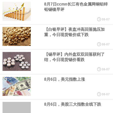
业务拓展至固定收益品类。
8月7日ccmn长江有色金属网铜铝锌
铅锡镍早评
周四，亚洲科技股下跌，跟随隔夜交易中回调的美国同行，凸显了
08-07
全球科技股波动性的加剧。 日本市场中，软银股价收盘下跌4.4%，
【白银早评】夜盘冲高回落抛压加
重，今日现货银价或下跌
芯片设备制造商东京电子股价下跌近6%，日本存储芯片制造商铠侠
08-07
【锡早评】内外盘双双回落获利了
股价下跌超过10%。
结，今日现货锡价看跌
WPP股价料创1992年以来最大单日涨幅，上涨25%至11个月高位。
08-07
8月6日，美元指数上涨
谷歌规划的印度数据中心枢纽建设工作正在如火如荼推进，项目所
在地上方的山坡已经被开挖，露出赤红土层，并修出层层台地。但
08-07
8月6日，美股三大指数全线下跌
环保人士的反对声浪持续高涨，给这家美国科技巨头总规模 150 亿