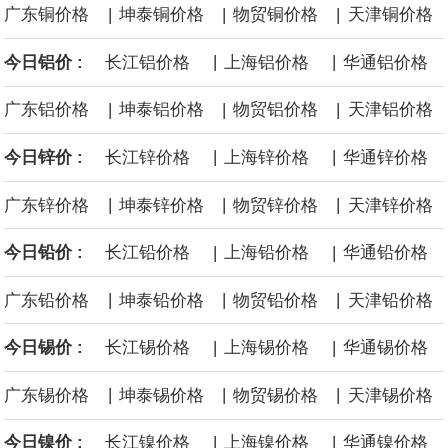
|
|
|
广东铜价格
坤泰铜价格
物贸铜价格
天津铜价格
沙特下调了对亚洲的主要原油价格，与此同时，各方正就一项旨在
|
|
今日铝价 :
长江铝价格
上海铝价格
华通铝价格
缓解霍尔木兹海峡航运压力的协议进行谈判。尽管胡塞武装的威胁
|
|
|
广东铝价格
坤泰铝价格
物贸铝价格
天津铝价格
危及了经由红海向东运输原油的替代路线，但沙特方面仍下调了价
|
|
今日锌价 :
长江锌价格
上海锌价格
华通锌价格
格。
|
|
|
广东锌价格
坤泰锌价格
物贸锌价格
天津锌价格
|
|
今日铅价 :
长江铅价格
上海铅价格
华通铅价格
|
|
|
广东铅价格
坤泰铅价格
物贸铅价格
天津铅价格
|
|
今日锡价 :
长江锡价格
上海锡价格
华通锡价格
|
|
|
广东锡价格
坤泰锡价格
物贸锡价格
天津锡价格
|
|
今日镍价 :
长江镍价格
上海镍价格
华通镍价格