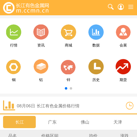
行情
资讯
商城
数据
会展
铜
铝
锌
历史
期货
08月06日
长江
有色金属价格行情
长江
广东
佛山
天津
品名
价格区间
均价
涨跌