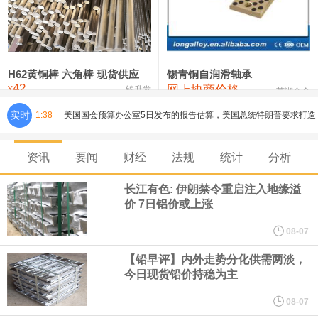
铸造铝合金锭(ZLD104)
24,100—24,300
24,200
100
压铸锌合金锭
26,250—26,450
26,350
500
硫酸镍
32,400—33,800
33,100
0
H62黄铜棒 六角棒 现货供应
锡青铜自润滑轴承
42
网上协商价格
氯化镍
38,300—40,300
39,300
0
¥
锦升发
芜湖合金
实时
1:38
美国国会预算办公室5日发布的报告估算，美国总统特朗普要求打造
的海军全新核动力“黄金舰队”可能需要在今后数十年间支出约2750
资讯
要闻
财经
法规
统计
分析
亿美元。其中，首艘“特朗普级”战列舰“无畏”号预估造价比原来至少
长江有色: 伊朗禁令重启注入地缘溢
价 7日铝价或上涨
高50%。
08-07
芝加哥期权交易所全球市场公司（CBOE GLOBAL MARKETS
【铅早评】内外走势分化供需两淡，
今日现货铅价持稳为主
INC）：CBOE 欧洲清算所将于 8 月 24 日起，将证券融资交易清算
08-07