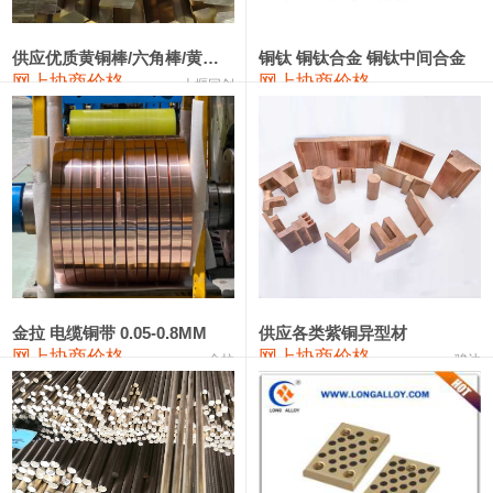
441#硅
9,500—9,700
9,600
0
金属硅553#-331#
9,300—10,700
10,000
0
供应优质黄铜棒/六角棒/黄铜方板
铜钛 铜钛合金 铜钛中间合金
网上协商价格
网上协商价格
十堰同创
金属硅3303#-2202#
10,400—14,200
12,300
0
漆包线
111,610—115,610
113,610
1,060
磷铜合金
110,400—117,200
113,800
1,050
无氧铜丝(硬)
109,350—109,650
109,500
1,060
R410A专用紫铜管
113,340—113,340
113,340
1,060
铸造铝合金锭(A356.2)
24,100—24,500
24,300
100
金拉 电缆铜带 0.05-0.8MM
供应各类紫铜异型材
网上协商价格
网上协商价格
金拉
骏达
铸造铝合金锭(A380）
26,200—26,400
26,300
100
铝合金ADC12
24,100—24,300
24,200
100
铸造铝合金锭(ZL102)
24,100—24,300
24,200
100