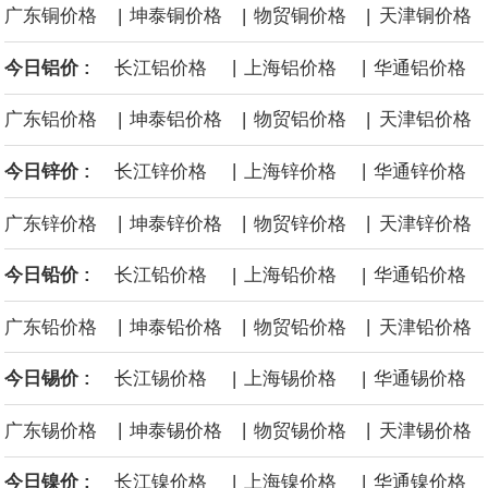
|
|
|
广东铜价格
坤泰铜价格
物贸铜价格
天津铜价格
供支撑，同时投资者正等待美国非农就业数据，以寻找美国利率前
|
|
今日铝价 :
长江铝价格
上海铝价格
华通铝价格
景的线索。StoneX高级分析师马特·辛普森表示，中东和平前景改善
|
|
|
广东铝价格
坤泰铝价格
物贸铝价格
天津铝价格
令市场通胀预期下降，推动黄金价格从此前持续数周、位于4000美
|
|
今日锌价 :
长江锌价格
上海锌价格
华通锌价格
元上方的盘整区间中进一步上涨。
|
|
|
广东锌价格
坤泰锌价格
物贸锌价格
天津锌价格
|
|
海力士：龙仁工厂将生产高带宽内存（HBM）及其他下一代动态随
今日铅价 :
长江铅价格
上海铅价格
华通铅价格
|
|
|
广东铅价格
坤泰铅价格
物贸铅价格
天津铅价格
机存取存储器（DRAM）。
|
|
今日锡价 :
长江锡价格
上海锡价格
华通锡价格
必和必拓港口联合工会：必和必拓西澳大利亚铁矿石业务的工人已
|
|
|
广东锡价格
坤泰锡价格
物贸锡价格
天津锡价格
通知，将于8月9日实施24小时停工。
|
|
今日镍价 :
长江镍价格
上海镍价格
华通镍价格