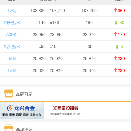
1#铜
108,680—108,720
108,700
360
铜升贴水
b140—b180
160
-30
A00铝
23,950—23,990
23,970
170
铝升贴水
c55—c15
-35
-5
0#锌
25,920—26,020
25,970
290
1#锌
25,820—25,920
25,870
290
1#铅
15,700—15,800
15,750
50
品牌商家
1#锡
434,000—436,000
435,000
-750
1#镍
129,550—130,750
130,150
-1,650
1#白银
15,100—15,110
15,105
-70
商城推荐
钯金
323—325
324
0