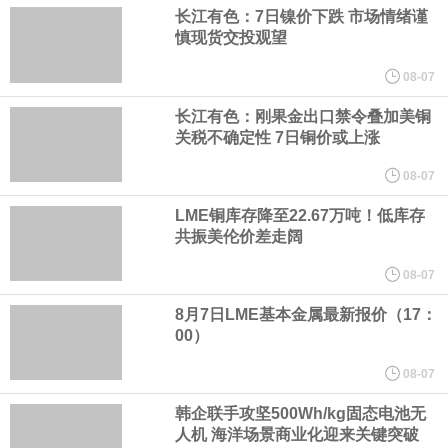
长江有色：7日镍价下跌 市场情绪谨
慎现货交投观望
经过多年研发创新和技术积累，公司逐步形成了包括一体化关节集
08-07
成技术、高紧凑度机器人身体集成技术、机器人激光雷达全自研核
长江有色：刚果金出口禁令叠加美铜
关税不确定性 7日铜价或上涨
心技术等多项已商业化应用的核心技术并已应用于公司的高性能通
08-07
用人形机器人、四足机器人等产品。
LME铜库存降至22.67万吨！低库存
共振美伦价差走阔
美国总统特朗普6日否认他对国防部长赫格塞思不满，称对赫格塞思
08-07
所做的工作“非常满意”。特朗普在社交媒体上发帖称，一些媒体有关
8月7日LME基本金属最新报价（17：
00）
他与赫格塞思就弹药短缺问题发生冲突的报道是“完全没有根据的谣
08-07
言”，他对赫格塞思所做的工作“非常满意”。
韩企联手攻坚500Wh/kg固态电池无
人机 海洋场景商业化迎来关键突破
纽约期银突破64美元/盎司，日内涨3.91%。