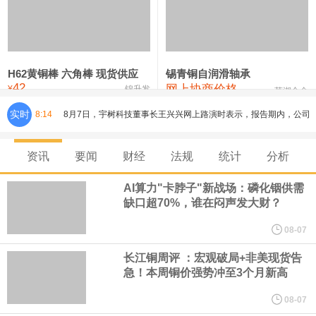
铸造铝合金锭(ZLD104)
24,300—24,500
24,400
200
压铸锌合金锭
26,500—26,700
26,600
250
硫酸镍
32,400—33,800
33,100
0
H62黄铜棒 六角棒 现货供应
锡青铜自润滑轴承
42
网上协商价格
氯化镍
38,300—40,300
39,300
0
¥
锦升发
芜湖合金
8月7日，宇树科技董事长王兴兴网上路演时表示，报告期内，公司
实时
8:14
研发费用金额分别为4,995.18万元、7,001.70万元、14,496.56万
资讯
要闻
财经
法规
统计
分析
元，最近3年复合增长率达70.36%，呈快速增长趋势，并形成多项
AI算力"卡脖子"新战场：磷化铟供需
缺口超70%，谁在闷声发大财？
核心技术和知识产权。截至2026年1月31日，公司拥有262项专利权
08-07
（含境内发明专利20项）。
长江铜周评 ：宏观破局+非美现货告
急！本周铜价强势冲至3个月新高
纽约期银日内涨4%，现报64.08美元/盎司。
08-07
宇树科技董事长、总经理兼首席技术官王兴兴在网上路演时表示，