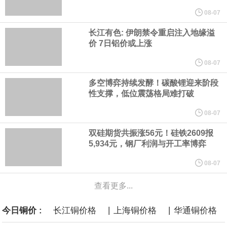
08-07
据报道，威刚近日在法说会上表示，在需求增加、价格走高及货源
长江有色: 伊朗禁令重启注入地缘溢
价 7日铝价或上涨
稳定的三大有利因素带动下，预期第3季度营运将优于第2季度，并
08-07
进一步扩大全年营运成果。
多空博弈持续发酵！碳酸锂迎来阶段
性支撑，低位震荡格局难打破
美国国会预算办公室（CBO）于当地时间5日发布报告称，美国海军
08-07
计划建造的15艘核动力“特朗普级”（Trump-class）战列舰，从研发
双硅期货共振涨56元！硅铁2609报
5,934元，钢厂利润与开工率博弈
到采购的总费用可能高达2750亿美元，为美国有史以来最昂贵的水
08-07
面战舰项目之一。 根据CBO的初步估算，首舰造价约234亿美元，
查看更多...
后续14艘平均每艘约180亿美元。
|
|
今日铜价 :
长江铜价格
上海铜价格
华通铜价格
黄金价格有望录得自今年1月以来最大单周涨幅。油价走弱为金价提