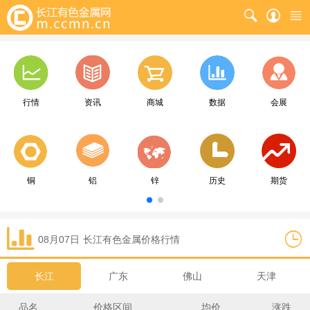
行情
资讯
商城
数据
会展
铜
铝
锌
历史
期货
08月07日
长江
有色金属价格行情
长江
广东
佛山
天津
品名
价格区间
均价
涨跌