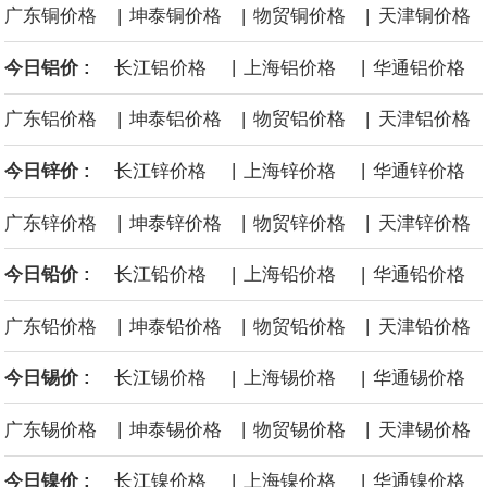
|
|
|
广东铜价格
坤泰铜价格
物贸铜价格
天津铜价格
黄金价格有望录得自今年1月以来最大单周涨幅。油价走弱为金价提
|
|
今日铝价 :
长江铝价格
上海铝价格
华通铝价格
供支撑，同时投资者正等待美国非农就业数据，以寻找美国利率前
|
|
|
广东铝价格
坤泰铝价格
物贸铝价格
天津铝价格
景的线索。StoneX高级分析师马特·辛普森表示，中东和平前景改善
|
|
今日锌价 :
长江锌价格
上海锌价格
华通锌价格
令市场通胀预期下降，推动黄金价格从此前持续数周、位于4000美
|
|
|
广东锌价格
坤泰锌价格
物贸锌价格
天津锌价格
元上方的盘整区间中进一步上涨。
|
|
今日铅价 :
长江铅价格
上海铅价格
华通铅价格
海力士：龙仁工厂将生产高带宽内存（HBM）及其他下一代动态随
|
|
|
广东铅价格
坤泰铅价格
物贸铅价格
天津铅价格
机存取存储器（DRAM）。
|
|
今日锡价 :
长江锡价格
上海锡价格
华通锡价格
必和必拓港口联合工会：必和必拓西澳大利亚铁矿石业务的工人已
|
|
|
广东锡价格
坤泰锡价格
物贸锡价格
天津锡价格
通知，将于8月9日实施24小时停工。
|
|
今日镍价 :
长江镍价格
上海镍价格
华通镍价格