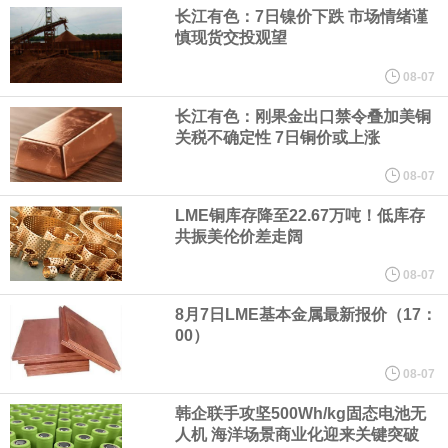
宇树科技董事长、总经理兼首席技术官王兴兴在网上路演时表示，
长江有色：7日镍价下跌 市场情绪谨
慎现货交投观望
经过多年研发创新和技术积累，公司逐步形成了包括一体化关节集
08-07
成技术、高紧凑度机器人身体集成技术、机器人激光雷达全自研核
长江有色：刚果金出口禁令叠加美铜
关税不确定性 7日铜价或上涨
心技术等多项已商业化应用的核心技术并已应用于公司的高性能通
08-07
LME铜库存降至22.67万吨！低库存
用人形机器人、四足机器人等产品。
共振美伦价差走阔
美国总统特朗普6日否认他对国防部长赫格塞思不满，称对赫格塞思
08-07
8月7日LME基本金属最新报价（17：
所做的工作“非常满意”。特朗普在社交媒体上发帖称，一些媒体有关
00）
他与赫格塞思就弹药短缺问题发生冲突的报道是“完全没有根据的谣
08-07
韩企联手攻坚500Wh/kg固态电池无
言”，他对赫格塞思所做的工作“非常满意”。
人机 海洋场景商业化迎来关键突破