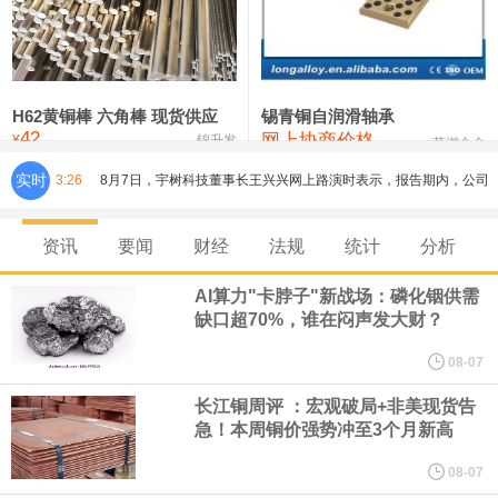
铸造铝合金锭(ZLD104)
24,300—24,500
24,400
200
压铸锌合金锭
26,500—26,700
26,600
250
硫酸镍
32,400—33,800
33,100
0
H62黄铜棒 六角棒 现货供应
锡青铜自润滑轴承
42
网上协商价格
氯化镍
38,300—40,300
39,300
0
¥
锦升发
芜湖合金
实时
3:26
8月7日，宇树科技董事长王兴兴网上路演时表示，报告期内，公司
研发费用金额分别为4,995.18万元、7,001.70万元、14,496.56万
资讯
要闻
财经
法规
统计
分析
元，最近3年复合增长率达70.36%，呈快速增长趋势，并形成多项
AI算力"卡脖子"新战场：磷化铟供需
缺口超70%，谁在闷声发大财？
核心技术和知识产权。截至2026年1月31日，公司拥有262项专利权
08-07
（含境内发明专利20项）。
长江铜周评 ：宏观破局+非美现货告
急！本周铜价强势冲至3个月新高
纽约期银日内涨4%，现报64.08美元/盎司。
08-07