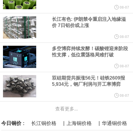
纽约期银突破64美元/盎司，日内涨3.91%。
08-07
长江有色: 伊朗禁令重启注入地缘溢
据报道，威刚近日在法说会上表示，在需求增加、价格走高及货源
价 7日铝价或上涨
稳定的三大有利因素带动下，预期第3季度营运将优于第2季度，并
08-07
多空博弈持续发酵！碳酸锂迎来阶段
进一步扩大全年营运成果。
性支撑，低位震荡格局难打破
美国国会预算办公室（CBO）于当地时间5日发布报告称，美国海军
08-07
双硅期货共振涨56元！硅铁2609报
计划建造的15艘核动力“特朗普级”（Trump-class）战列舰，从研发
5,934元，钢厂利润与开工率博弈
到采购的总费用可能高达2750亿美元，为美国有史以来最昂贵的水
08-07
查看更多...
面战舰项目之一。 根据CBO的初步估算，首舰造价约234亿美元，
|
|
今日铜价 :
长江铜价格
上海铜价格
华通铜价格
后续14艘平均每艘约180亿美元。