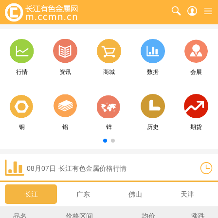
行情
资讯
商城
数据
会展
铜
铝
锌
历史
期货
08月07日
长江
有色金属价格行情
长江
广东
佛山
天津
品名
价格区间
均价
涨跌