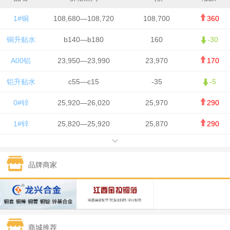
1#铜
108,680—108,720
108,700
360
铜升贴水
b140—b180
160
-30
A00铝
23,950—23,990
23,970
170
铝升贴水
c55—c15
-35
-5
0#锌
25,920—26,020
25,970
290
1#锌
25,820—25,920
25,870
290
1#铅
15,700—15,800
15,750
50
品牌商家
1#锡
434,000—436,000
435,000
-750
1#镍
129,550—130,750
130,150
-1,650
1#白银
15,100—15,110
15,105
-70
商城推荐
钯金
323—325
324
0