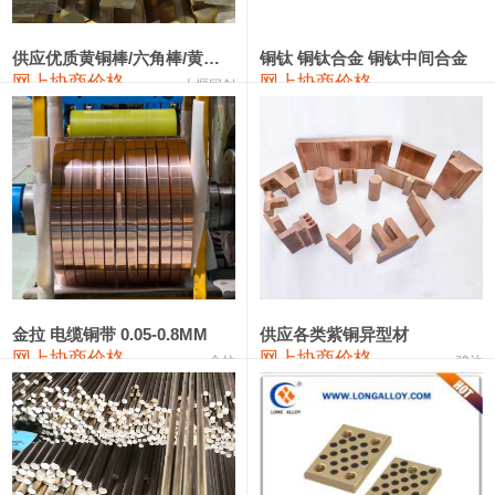
2202#硅
14,100—14,300
14,200
0
金属硅3303#-2202#
10,400—14,200
12,300
0
供应优质黄铜棒/六角棒/黄铜方板
铜钛 铜钛合金 铜钛中间合金
网上协商价格
网上协商价格
十堰同创
金属硅553#-331#
9,400—10,800
10,100
100
漆包线
111,970—115,970
113,970
360
磷铜合金
110,800—117,600
114,200
400
无氧铜丝(硬)
109,710—110,010
109,860
360
R410A专用紫铜管
113,700—113,700
113,700
360
铸造铝合金锭(A356.2)
24,300—24,700
24,500
200
金拉 电缆铜带 0.05-0.8MM
供应各类紫铜异型材
网上协商价格
网上协商价格
金拉
骏达
铸造铝合金锭(A380）
26,300—26,500
26,400
100
铝合金ADC12
24,200—24,400
24,300
100
铸造铝合金锭(ZL102)
24,300—24,500
24,400
200