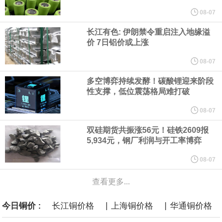
他与赫格塞思就弹药短缺问题发生冲突的报道是“完全没有根据的谣
08-07
长江有色: 伊朗禁令重启注入地缘溢
言”，他对赫格塞思所做的工作“非常满意”。
价 7日铝价或上涨
纽约期银突破64美元/盎司，日内涨3.91%。
08-07
多空博弈持续发酵！碳酸锂迎来阶段
据报道，威刚近日在法说会上表示，在需求增加、价格走高及货源
性支撑，低位震荡格局难打破
稳定的三大有利因素带动下，预期第3季度营运将优于第2季度，并
08-07
双硅期货共振涨56元！硅铁2609报
进一步扩大全年营运成果。
5,934元，钢厂利润与开工率博弈
美国国会预算办公室（CBO）于当地时间5日发布报告称，美国海军
08-07
查看更多...
计划建造的15艘核动力“特朗普级”（Trump-class）战列舰，从研发
|
|
今日铜价 :
长江铜价格
上海铜价格
华通铜价格
到采购的总费用可能高达2750亿美元，为美国有史以来最昂贵的水