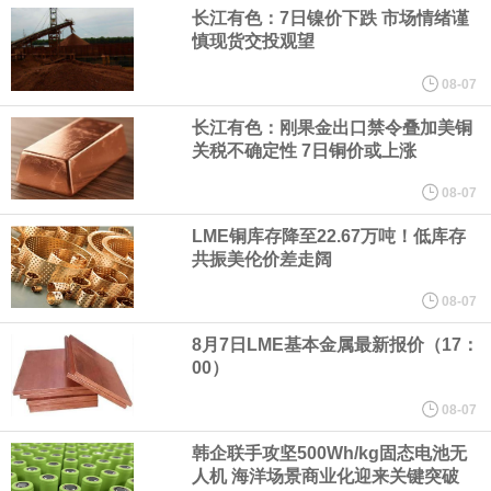
（含境内发明专利20项）。
长江有色：7日镍价下跌 市场情绪谨
慎现货交投观望
纽约期银日内涨4%，现报64.08美元/盎司。
08-07
宇树科技董事长、总经理兼首席技术官王兴兴在网上路演时表示，
长江有色：刚果金出口禁令叠加美铜
关税不确定性 7日铜价或上涨
经过多年研发创新和技术积累，公司逐步形成了包括一体化关节集
08-07
LME铜库存降至22.67万吨！低库存
成技术、高紧凑度机器人身体集成技术、机器人激光雷达全自研核
共振美伦价差走阔
心技术等多项已商业化应用的核心技术并已应用于公司的高性能通
08-07
8月7日LME基本金属最新报价（17：
用人形机器人、四足机器人等产品。
00）
美国总统特朗普6日否认他对国防部长赫格塞思不满，称对赫格塞思
08-07
韩企联手攻坚500Wh/kg固态电池无
所做的工作“非常满意”。特朗普在社交媒体上发帖称，一些媒体有关
人机 海洋场景商业化迎来关键突破