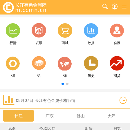
行情
资讯
商城
数据
会展
铜
铝
锌
历史
期货
08月07日
长江
有色金属价格行情
长江
广东
佛山
天津
品名
价格区间
均价
涨跌