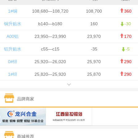
1#铜
108,680—108,720
108,700
360
铜升贴水
b140—b180
160
-30
A00铝
23,950—23,990
23,970
170
铝升贴水
c55—c15
-35
-5
0#锌
25,920—26,020
25,970
290
1#锌
25,820—25,920
25,870
290
1#铅
15,700—15,800
15,750
50
品牌商家
1#锡
434,000—436,000
435,000
-750
1#镍
129,550—130,750
130,150
-1,650
1#白银
15,100—15,110
15,105
-70
商城推荐
钯金
323—325
324
0