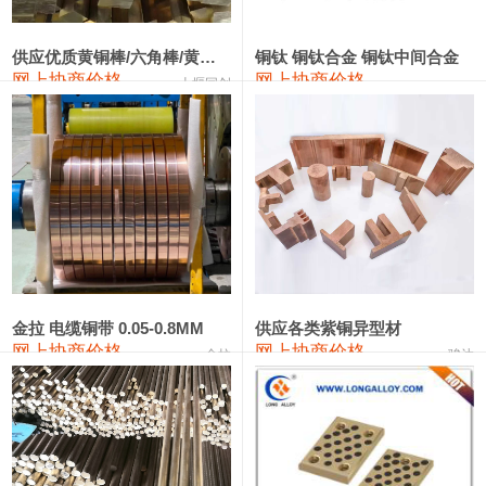
2202#硅
14,100—14,300
14,200
0
金属硅3303#-2202#
10,400—14,200
12,300
0
供应优质黄铜棒/六角棒/黄铜方板
铜钛 铜钛合金 铜钛中间合金
网上协商价格
网上协商价格
十堰同创
金属硅553#-331#
9,400—10,800
10,100
100
漆包线
111,970—115,970
113,970
360
磷铜合金
110,800—117,600
114,200
400
无氧铜丝(硬)
109,710—110,010
109,860
360
R410A专用紫铜管
113,700—113,700
113,700
360
铸造铝合金锭(A356.2)
24,300—24,700
24,500
200
金拉 电缆铜带 0.05-0.8MM
供应各类紫铜异型材
网上协商价格
网上协商价格
金拉
骏达
铸造铝合金锭(A380）
26,300—26,500
26,400
100
铝合金ADC12
24,200—24,400
24,300
100
铸造铝合金锭(ZL102)
24,300—24,500
24,400
200