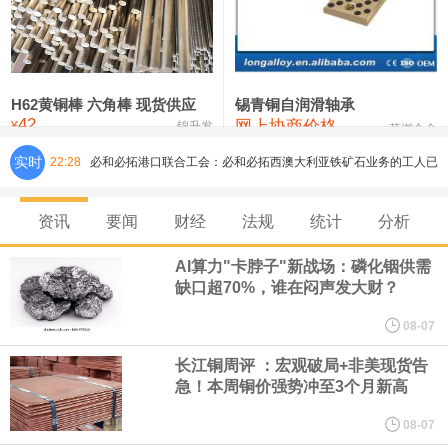
铸造铝合金锭(ZLD104)
24,300—24,500
24,400
200
压铸锌合金锭
26,500—26,700
26,600
250
硫酸镍
32,400—33,800
33,100
0
H62黄铜棒 六角棒 现货供应
锡青铜自润滑轴承
42
网上协商价格
氯化镍
38,300—40,300
39,300
0
¥
锦升发
芜湖合金
实时
22:28
必和必拓港口联合工会：必和必拓西澳大利亚铁矿石业务的工人已
通知，将于8月9日实施24小时停工。
资讯
要闻
财经
法规
统计
分析
8月7日，宇树科技董事长王兴兴网上路演时表示，报告期内，公司
AI算力"卡脖子"新战场：磷化铟供需
缺口超70%，谁在闷声发大财？
研发费用金额分别为4,995.18万元、7,001.70万元、14,496.56万
08-07
元，最近3年复合增长率达70.36%，呈快速增长趋势，并形成多项
长江铜周评 ：宏观破局+非美现货告
急！本周铜价强势冲至3个月新高
核心技术和知识产权。截至2026年1月31日，公司拥有262项专利权
08-07