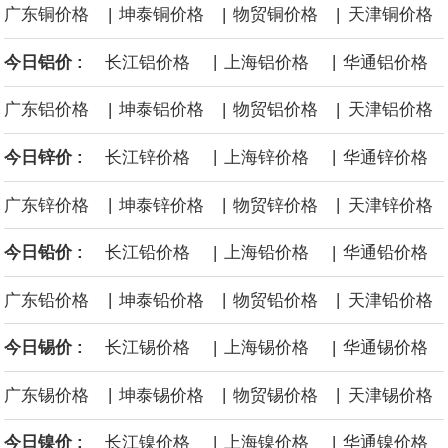
|
|
|
广东铜价格
坤泰铜价格
物贸铜价格
天津铜价格
面战舰项目之一。 根据CBO的初步估算，首舰造价约234亿美元，
|
|
今日铝价 :
长江铝价格
上海铝价格
华通铝价格
后续14艘平均每艘约180亿美元。
|
|
|
广东铝价格
坤泰铝价格
物贸铝价格
天津铝价格
黄金价格有望录得自今年1月以来最大单周涨幅。油价走弱为金价提
|
|
今日锌价 :
长江锌价格
上海锌价格
华通锌价格
供支撑，同时投资者正等待美国非农就业数据，以寻找美国利率前
|
|
|
广东锌价格
坤泰锌价格
物贸锌价格
天津锌价格
景的线索。StoneX高级分析师马特·辛普森表示，中东和平前景改善
|
|
今日铅价 :
长江铅价格
上海铅价格
华通铅价格
令市场通胀预期下降，推动黄金价格从此前持续数周、位于4000美
|
|
|
广东铅价格
坤泰铅价格
物贸铅价格
天津铅价格
元上方的盘整区间中进一步上涨。
|
|
今日锡价 :
长江锡价格
上海锡价格
华通锡价格
海力士：龙仁工厂将生产高带宽内存（HBM）及其他下一代动态随
|
|
|
广东锡价格
坤泰锡价格
物贸锡价格
天津锡价格
机存取存储器（DRAM）。
|
|
今日镍价 :
长江镍价格
上海镍价格
华通镍价格