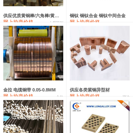
2202#硅
14,100—14,300
14,200
0
金属硅3303#-2202#
10,400—14,200
12,300
0
供应优质黄铜棒/六角棒/黄铜方板
铜钛 铜钛合金 铜钛中间合金
网上协商价格
网上协商价格
十堰同创
金属硅553#-331#
9,400—10,800
10,100
100
漆包线
111,970—115,970
113,970
360
磷铜合金
110,800—117,600
114,200
400
无氧铜丝(硬)
109,710—110,010
109,860
360
R410A专用紫铜管
113,700—113,700
113,700
360
铸造铝合金锭(A356.2)
24,300—24,700
24,500
200
金拉 电缆铜带 0.05-0.8MM
供应各类紫铜异型材
网上协商价格
网上协商价格
金拉
骏达
铸造铝合金锭(A380）
26,300—26,500
26,400
100
铝合金ADC12
24,200—24,400
24,300
100
铸造铝合金锭(ZL102)
24,300—24,500
24,400
200