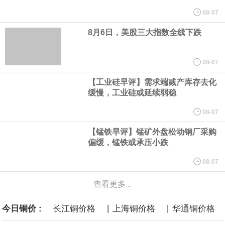
08-07
的目标，决策者负担不起在等待可能出现更强劲的生产率增长的同
8月6日，美股三大指数全线下跌
时、容忍更高通胀的代价。“在这样的背景下，货币政策对基本通胀
08-07
实施有力的约束至关重要，而不是为了追求未来的生产率增长而容
【工业硅早评】需求端减产库存去化
缓慢，工业硅或延续弱稳
忍如今更高的通胀，”穆萨莱姆在为圣保罗一场活动准备的讲稿中表
08-07
示。
【锰铁早评】锰矿外盘松动钢厂采购
偏缓，锰铁或承压小跌
8月6日，伊朗方面公开拟议的霍尔木兹海峡战略管理方案初步文本
08-07
细节，内容包括禁止敌对方面通过海峡等，违反规定者将被处以最
查看更多...
高达货物价值20%的罚款。
|
|
今日铜价 :
长江铜价格
上海铜价格
华通铜价格