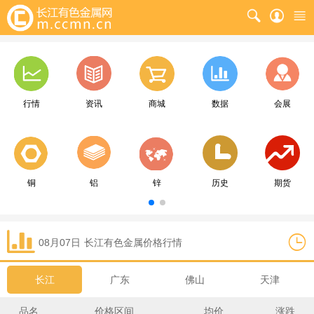
行情
资讯
商城
数据
会展
铜
铝
锌
历史
期货
08月07日
长江
有色金属价格行情
长江
广东
佛山
天津
品名
价格区间
均价
涨跌