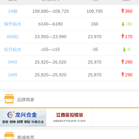
1#铜
108,680—108,720
108,700
360
铜升贴水
b140—b180
160
-30
A00铝
23,950—23,990
23,970
170
铝升贴水
c55—c15
-35
-5
0#锌
25,920—26,020
25,970
290
1#锌
25,820—25,920
25,870
290
1#铅
15,700—15,800
15,750
50
品牌商家
1#锡
434,000—436,000
435,000
-750
1#镍
129,550—130,750
130,150
-1,650
1#白银
15,100—15,110
15,105
-70
商城推荐
钯金
323—325
324
0