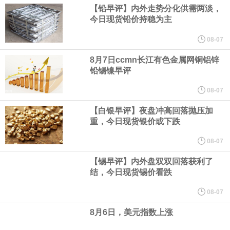
【铅早评】内外走势分化供需两淡，
今日现货铅价持稳为主
计加息25个基点的概率为55%。美联储到10月维持利率不变的概率
08-07
为31%，累计加息25个基点的概率为51.9%，累计加息50个基点的
8月7日ccmn长江有色金属网铜铝锌
铅锡镍早评
概率为17.1%。
08-07
中国物流与采购联合会今天（7日）公布7月份中国仓储指数。指数
【白银早评】夜盘冲高回落抛压加
重，今日现货银价或下跌
连续两个月运行在50%以上的扩张区间。总体来看，仓储行业在季
08-07
节性气候和极端天气扰动下仍保持扩张，行业运行具有较强韧性。7
【锡早评】内外盘双双回落获利了
结，今日现货锡价看跌
月份中国仓储指数为50.3%，较上月上升0.1个百分点，连续两个月
08-07
运行在扩张区间。
8月6日，美元指数上涨
圣路易斯联储行长阿尔伯托·穆萨莱姆表示，由于通胀高于美联储2%