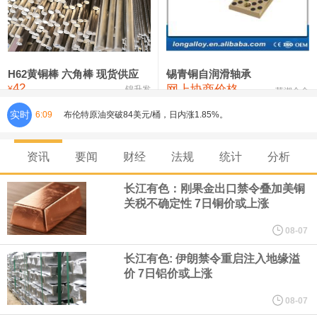
铸造铝合金锭(ZLD104)
24,300—24,500
24,400
200
压铸锌合金锭
26,500—26,700
26,600
250
硫酸镍
32,400—33,800
33,100
0
H62黄铜棒 六角棒 现货供应
锡青铜自润滑轴承
42
网上协商价格
氯化镍
38,300—40,300
39,300
0
¥
锦升发
芜湖合金
布伦特原油突破84美元/桶，日内涨1.85%。
实时
6:09
美联储穆萨莱姆：在最近一次联邦公开市场委员会（FOMC）会议
资讯
要闻
财经
法规
统计
分析
上，我倾向于加息。 通胀维持在目标水平上方的概率有所上升。
长江有色：刚果金出口禁令叠加美铜
关税不确定性 7日铜价或上涨
美联储穆萨莱姆：供给与需求端均出现通胀上行压力，若各类冲击
08-07
消退，通胀有望回落至 2%。 一年后通胀可能企稳于 2.5%‑3% 甚至
长江有色: 伊朗禁令重启注入地缘溢
价 7日铝价或上涨
更高水平。
08-07
据CME“美联储观察”：美联储到9月维持利率不变的概率为45%，累