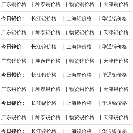
中国制造与中国品牌正加速扩大在韩国汽车市场的影响力。韩联社4
|
|
|
广东铜价格
坤泰铜价格
物贸铜价格
天津铜价格
日报道称，韩国上半年售出的电动汽车中，超1/3为中国制造车型。
|
|
今日铝价 :
长江铝价格
上海铝价格
华通铝价格
与此同时，中国产汽车在韩国进口车市场中的份额首次超过德国，
|
|
|
广东铝价格
坤泰铝价格
物贸铝价格
天津铝价格
成为韩国最大的进口车来源地。
|
|
今日锌价 :
长江锌价格
上海锌价格
华通锌价格
今年以来，国内钽价跳涨，涨幅接近1.4倍。
|
|
|
广东锌价格
坤泰锌价格
物贸锌价格
天津锌价格
|
|
今日铅价 :
长江铅价格
上海铅价格
华通铅价格
阿布扎比国家石油公司物流与服务部：两艘超大型气体运输船将于
|
|
|
广东铅价格
坤泰铅价格
物贸铅价格
天津铅价格
2026年第四季度交付。
|
|
今日锡价 :
长江锡价格
上海锡价格
华通锡价格
|
|
|
广东锡价格
坤泰锡价格
物贸锡价格
天津锡价格
|
|
今日镍价 :
长江镍价格
上海镍价格
华通镍价格