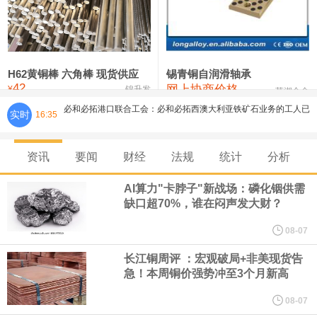
铸造铝合金锭(ZLD104)
24,300—24,500
24,400
200
压铸锌合金锭
26,500—26,700
26,600
250
硫酸镍
32,400—33,800
33,100
0
H62黄铜棒 六角棒 现货供应
锡青铜自润滑轴承
42
必和必拓港口联合工会：必和必拓西澳大利亚铁矿石业务的工人已
网上协商价格
氯化镍
38,300—40,300
39,300
0
¥
锦升发
芜湖合金
实时
16:35
通知，将于8月9日实施24小时停工。
资讯
要闻
财经
法规
统计
分析
8月7日，宇树科技董事长王兴兴网上路演时表示，报告期内，公司
AI算力"卡脖子"新战场：磷化铟供需
研发费用金额分别为4,995.18万元、7,001.70万元、14,496.56万
缺口超70%，谁在闷声发大财？
元，最近3年复合增长率达70.36%，呈快速增长趋势，并形成多项
08-07
长江铜周评 ：宏观破局+非美现货告
核心技术和知识产权。截至2026年1月31日，公司拥有262项专利权
急！本周铜价强势冲至3个月新高
（含境内发明专利20项）。
08-07