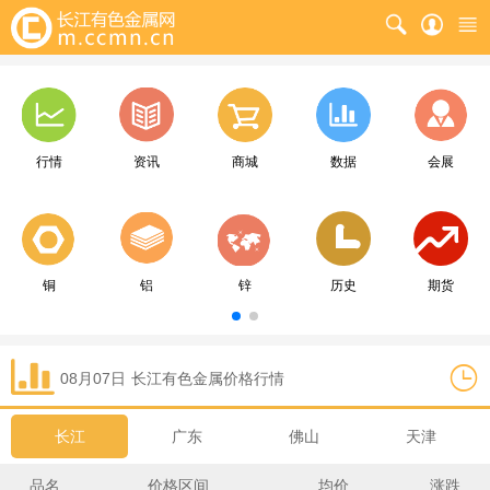
行情
资讯
商城
数据
会展
铜
铝
锌
历史
期货
08月07日
长江
有色金属价格行情
长江
广东
佛山
天津
品名
价格区间
均价
涨跌