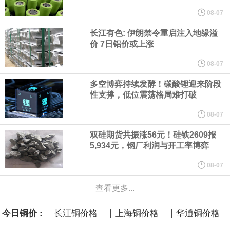
08-07
言”，他对赫格塞思所做的工作“非常满意”。
长江有色: 伊朗禁令重启注入地缘溢
纽约期银突破64美元/盎司，日内涨3.91%。
价 7日铝价或上涨
08-07
据报道，威刚近日在法说会上表示，在需求增加、价格走高及货源
多空博弈持续发酵！碳酸锂迎来阶段
稳定的三大有利因素带动下，预期第3季度营运将优于第2季度，并
性支撑，低位震荡格局难打破
08-07
进一步扩大全年营运成果。
双硅期货共振涨56元！硅铁2609报
美国国会预算办公室（CBO）于当地时间5日发布报告称，美国海军
5,934元，钢厂利润与开工率博弈
08-07
计划建造的15艘核动力“特朗普级”（Trump-class）战列舰，从研发
查看更多...
到采购的总费用可能高达2750亿美元，为美国有史以来最昂贵的水
|
|
今日铜价 :
长江铜价格
上海铜价格
华通铜价格
面战舰项目之一。 根据CBO的初步估算，首舰造价约234亿美元，