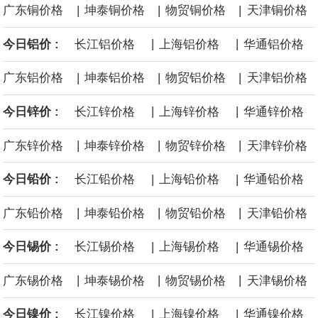
|
|
|
广东铜价格
坤泰铜价格
物贸铜价格
天津铜价格
后续14艘平均每艘约180亿美元。
|
|
今日铝价 :
长江铝价格
上海铝价格
华通铝价格
黄金价格有望录得自今年1月以来最大单周涨幅。油价走弱为金价提
|
|
|
广东铝价格
坤泰铝价格
物贸铝价格
天津铝价格
供支撑，同时投资者正等待美国非农就业数据，以寻找美国利率前
|
|
今日锌价 :
长江锌价格
上海锌价格
华通锌价格
景的线索。StoneX高级分析师马特·辛普森表示，中东和平前景改善
|
|
|
广东锌价格
坤泰锌价格
物贸锌价格
天津锌价格
令市场通胀预期下降，推动黄金价格从此前持续数周、位于4000美
|
|
今日铅价 :
长江铅价格
上海铅价格
华通铅价格
元上方的盘整区间中进一步上涨。
|
|
|
广东铅价格
坤泰铅价格
物贸铅价格
天津铅价格
海力士：龙仁工厂将生产高带宽内存（HBM）及其他下一代动态随
|
|
今日锡价 :
长江锡价格
上海锡价格
华通锡价格
机存取存储器（DRAM）。
|
|
|
广东锡价格
坤泰锡价格
物贸锡价格
天津锡价格
|
|
今日镍价 :
长江镍价格
上海镍价格
华通镍价格