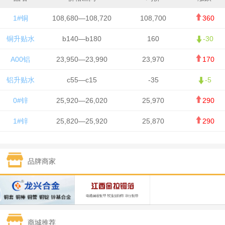
1#铜
108,680—108,720
108,700
360
铜升贴水
b140—b180
160
-30
A00铝
23,950—23,990
23,970
170
铝升贴水
c55—c15
-35
-5
0#锌
25,920—26,020
25,970
290
1#锌
25,820—25,920
25,870
290
1#铅
15,700—15,800
15,750
50
品牌商家
1#锡
434,000—436,000
435,000
-750
1#镍
129,550—130,750
130,150
-1,650
1#白银
15,100—15,110
15,105
-70
商城推荐
钯金
323—325
324
0