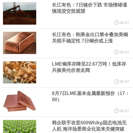
长江有色：7日镍价下跌 市场情绪谨
纽约期银日内涨4%，现报64.08美元/盎司。
慎现货交投观望
宇树科技董事长、总经理兼首席技术官王兴兴在网上路演时表示，
08-07
长江有色：刚果金出口禁令叠加美铜
经过多年研发创新和技术积累，公司逐步形成了包括一体化关节集
关税不确定性 7日铜价或上涨
08-07
成技术、高紧凑度机器人身体集成技术、机器人激光雷达全自研核
LME铜库存降至22.67万吨！低库存
心技术等多项已商业化应用的核心技术并已应用于公司的高性能通
共振美伦价差走阔
08-07
用人形机器人、四足机器人等产品。
8月7日LME基本金属最新报价（17：
美国总统特朗普6日否认他对国防部长赫格塞思不满，称对赫格塞思
00）
08-07
所做的工作“非常满意”。特朗普在社交媒体上发帖称，一些媒体有关
韩企联手攻坚500Wh/kg固态电池无
他与赫格塞思就弹药短缺问题发生冲突的报道是“完全没有根据的谣
人机 海洋场景商业化迎来关键突破