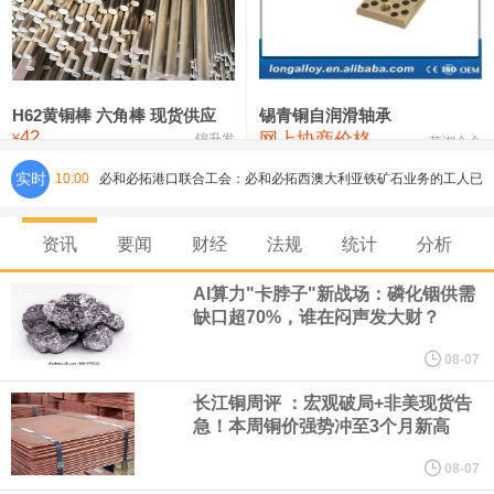
铸造铝合金锭(ZLD104)
24,300—24,500
24,400
200
压铸锌合金锭
26,500—26,700
26,600
250
硫酸镍
32,400—33,800
33,100
0
H62黄铜棒 六角棒 现货供应
锡青铜自润滑轴承
42
网上协商价格
氯化镍
38,300—40,300
39,300
0
¥
锦升发
芜湖合金
必和必拓港口联合工会：必和必拓西澳大利亚铁矿石业务的工人已
实时
10:00
通知，将于8月9日实施24小时停工。
资讯
要闻
财经
法规
统计
分析
8月7日，宇树科技董事长王兴兴网上路演时表示，报告期内，公司
AI算力"卡脖子"新战场：磷化铟供需
缺口超70%，谁在闷声发大财？
研发费用金额分别为4,995.18万元、7,001.70万元、14,496.56万
08-07
元，最近3年复合增长率达70.36%，呈快速增长趋势，并形成多项
长江铜周评 ：宏观破局+非美现货告
急！本周铜价强势冲至3个月新高
核心技术和知识产权。截至2026年1月31日，公司拥有262项专利权
08-07