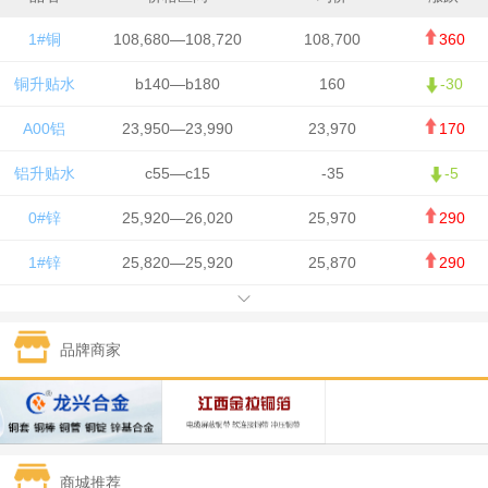
1#铜
108,680—108,720
108,700
360
铜升贴水
b140—b180
160
-30
A00铝
23,950—23,990
23,970
170
铝升贴水
c55—c15
-35
-5
0#锌
25,920—26,020
25,970
290
1#锌
25,820—25,920
25,870
290
1#铅
15,700—15,800
15,750
50
品牌商家
1#锡
434,000—436,000
435,000
-750
1#镍
129,550—130,750
130,150
-1,650
1#白银
15,100—15,110
15,105
-70
商城推荐
钯金
323—325
324
0