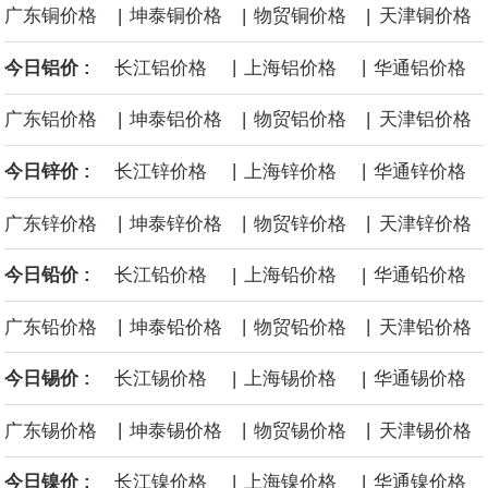
面战舰项目之一。 根据CBO的初步估算，首舰造价约234亿美元，
|
|
|
广东铜价格
坤泰铜价格
物贸铜价格
天津铜价格
后续14艘平均每艘约180亿美元。
|
|
今日铝价 :
长江铝价格
上海铝价格
华通铝价格
黄金价格有望录得自今年1月以来最大单周涨幅。油价走弱为金价提
|
|
|
广东铝价格
坤泰铝价格
物贸铝价格
天津铝价格
|
|
今日锌价 :
长江锌价格
上海锌价格
华通锌价格
供支撑，同时投资者正等待美国非农就业数据，以寻找美国利率前
|
|
|
广东锌价格
坤泰锌价格
物贸锌价格
天津锌价格
景的线索。StoneX高级分析师马特·辛普森表示，中东和平前景改善
|
|
今日铅价 :
长江铅价格
上海铅价格
华通铅价格
令市场通胀预期下降，推动黄金价格从此前持续数周、位于4000美
|
|
|
广东铅价格
坤泰铅价格
物贸铅价格
天津铅价格
元上方的盘整区间中进一步上涨。
|
|
今日锡价 :
长江锡价格
上海锡价格
华通锡价格
海力士：龙仁工厂将生产高带宽内存（HBM）及其他下一代动态随
|
|
|
广东锡价格
坤泰锡价格
物贸锡价格
天津锡价格
机存取存储器（DRAM）。
|
|
今日镍价 :
长江镍价格
上海镍价格
华通镍价格