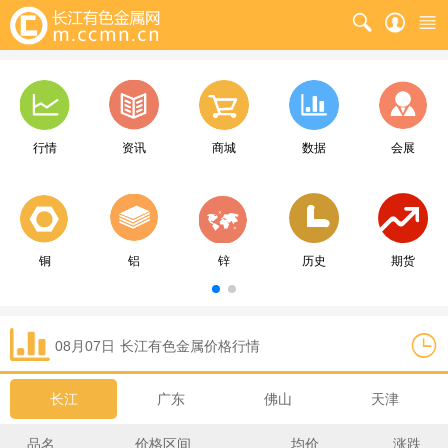
行情
资讯
商城
数据
会展
铜
铝
锌
历史
期货
08月07日
长江
有色金属价格行情
长江
广东
佛山
天津
品名
价格区间
均价
涨跌