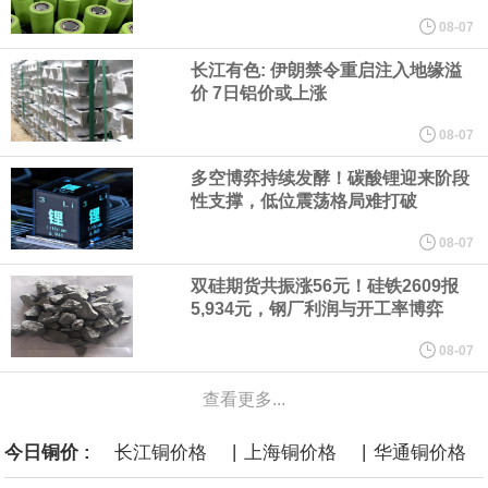
他与赫格塞思就弹药短缺问题发生冲突的报道是“完全没有根据的谣
08-07
言”，他对赫格塞思所做的工作“非常满意”。
长江有色: 伊朗禁令重启注入地缘溢
价 7日铝价或上涨
纽约期银突破64美元/盎司，日内涨3.91%。
08-07
据报道，威刚近日在法说会上表示，在需求增加、价格走高及货源
多空博弈持续发酵！碳酸锂迎来阶段
性支撑，低位震荡格局难打破
稳定的三大有利因素带动下，预期第3季度营运将优于第2季度，并
08-07
进一步扩大全年营运成果。
双硅期货共振涨56元！硅铁2609报
5,934元，钢厂利润与开工率博弈
美国国会预算办公室（CBO）于当地时间5日发布报告称，美国海军
08-07
计划建造的15艘核动力“特朗普级”（Trump-class）战列舰，从研发
查看更多...
到采购的总费用可能高达2750亿美元，为美国有史以来最昂贵的水
|
|
今日铜价 :
长江铜价格
上海铜价格
华通铜价格