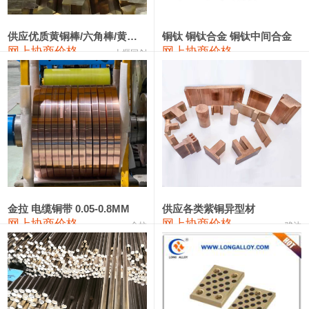
2202#硅
14,100—14,300
14,200
0
金属硅3303#-2202#
10,400—14,200
12,300
0
供应优质黄铜棒/六角棒/黄铜方板
铜钛 铜钛合金 铜钛中间合金
网上协商价格
网上协商价格
十堰同创
金属硅553#-331#
9,400—10,800
10,100
100
漆包线
111,970—115,970
113,970
360
磷铜合金
110,800—117,600
114,200
400
无氧铜丝(硬)
109,710—110,010
109,860
360
R410A专用紫铜管
113,700—113,700
113,700
360
铸造铝合金锭(A356.2)
24,300—24,700
24,500
200
金拉 电缆铜带 0.05-0.8MM
供应各类紫铜异型材
网上协商价格
网上协商价格
金拉
骏达
铸造铝合金锭(A380）
26,300—26,500
26,400
100
铝合金ADC12
24,200—24,400
24,300
100
铸造铝合金锭(ZL102)
24,300—24,500
24,400
200