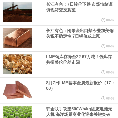
（含境内发明专利20项）。
长江有色：7日镍价下跌 市场情绪谨
慎现货交投观望
纽约期银日内涨4%，现报64.08美元/盎司。
08-07
宇树科技董事长、总经理兼首席技术官王兴兴在网上路演时表示，
长江有色：刚果金出口禁令叠加美铜
关税不确定性 7日铜价或上涨
经过多年研发创新和技术积累，公司逐步形成了包括一体化关节集
08-07
成技术、高紧凑度机器人身体集成技术、机器人激光雷达全自研核
LME铜库存降至22.67万吨！低库存
共振美伦价差走阔
心技术等多项已商业化应用的核心技术并已应用于公司的高性能通
08-07
用人形机器人、四足机器人等产品。
8月7日LME基本金属最新报价（17：
00）
美国总统特朗普6日否认他对国防部长赫格塞思不满，称对赫格塞思
08-07
所做的工作“非常满意”。特朗普在社交媒体上发帖称，一些媒体有关
韩企联手攻坚500Wh/kg固态电池无
人机 海洋场景商业化迎来关键突破