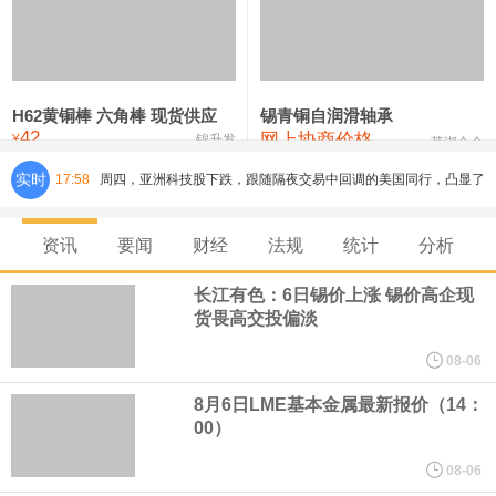
铸造铝合金锭(ZLD104)
24,100—24,300
24,200
100
压铸锌合金锭
26,250—26,450
26,350
500
硫酸镍
32,400—33,800
33,100
0
H62黄铜棒 六角棒 现货供应
锡青铜自润滑轴承
42
网上协商价格
氯化镍
38,300—40,300
39,300
0
¥
锦升发
芜湖合金
周四，亚洲科技股下跌，跟随隔夜交易中回调的美国同行，凸显了
实时
17:58
全球科技股波动性的加剧。 日本市场中，软银股价收盘下跌4.4%，
资讯
要闻
财经
法规
统计
分析
芯片设备制造商东京电子股价下跌近6%，日本存储芯片制造商铠侠
长江有色：6日锡价上涨 锡价高企现
货畏高交投偏淡
股价下跌超过10%。
08-06
WPP股价料创1992年以来最大单日涨幅，上涨25%至11个月高位。
8月6日LME基本金属最新报价（14：
00）
谷歌规划的印度数据中心枢纽建设工作正在如火如荼推进，项目所
08-06