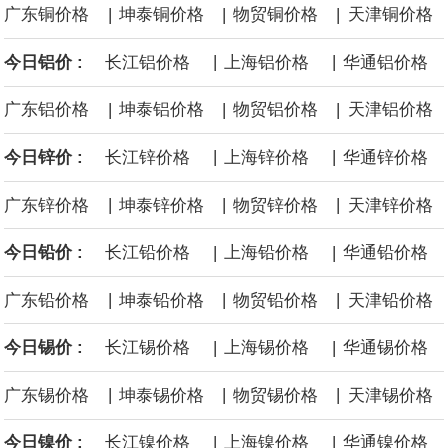
|
|
|
广东铜价格
坤泰铜价格
物贸铜价格
天津铜价格
高50%。
|
|
今日铝价 :
长江铝价格
上海铝价格
华通铝价格
芝加哥期权交易所全球市场公司（CBOE GLOBAL MARKETS
|
|
|
广东铝价格
坤泰铝价格
物贸铝价格
天津铝价格
INC）：CBOE 欧洲清算所将于 8 月 24 日起，将证券融资交易清算
|
|
今日锌价 :
长江锌价格
上海锌价格
华通锌价格
业务拓展至固定收益品类。
|
|
|
广东锌价格
坤泰锌价格
物贸锌价格
天津锌价格
|
|
今日铅价 :
长江铅价格
上海铅价格
华通铅价格
|
|
|
广东铅价格
坤泰铅价格
物贸铅价格
天津铅价格
|
|
今日锡价 :
长江锡价格
上海锡价格
华通锡价格
|
|
|
广东锡价格
坤泰锡价格
物贸锡价格
天津锡价格
|
|
今日镍价 :
长江镍价格
上海镍价格
华通镍价格