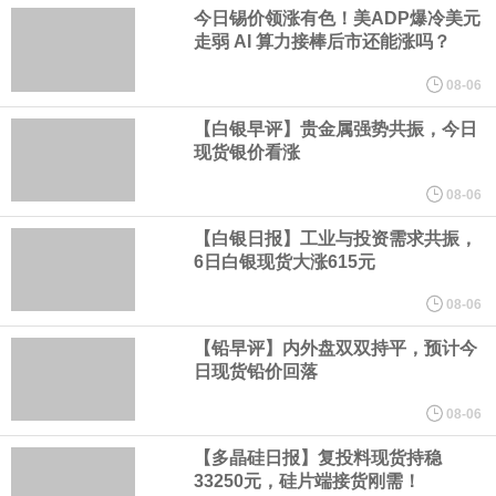
在地上方的山坡已经被开挖，露出赤红土层，并修出层层台地。但
今日锡价领涨有色！美ADP爆冷美元
走弱 AI 算力接棒后市还能涨吗？
环保人士的反对声浪持续高涨，给这家美国科技巨头总规模 150 亿
08-06
美元的项目制造重重阻碍
【白银早评】贵金属强势共振，今日
现货银价看涨
欧股开盘涨跌不一，德国DAX指数跌0.29%，英国富时100指数涨
08-06
0.08%，法国CAC40指数涨0.03%，欧洲斯托克50指数跌0.15%，
【白银日报】工业与投资需求共振，
6日白银现货大涨615元
意大利富时MIB指数跌0.18%。
08-06
【铅早评】内外盘双双持平，预计今
LME伦镍日内跌超3.00%，现报16574.100美元/吨。
日现货铅价回落
瑞士7月季调后失业率 3.1%，预期 3.1%，前值 3.1%。瑞士7月未
08-06
【多晶硅日报】复投料现货持稳
季调失业率 3%，预期 3%，前值 2.9%。
33250元，硅片端接货刚需！