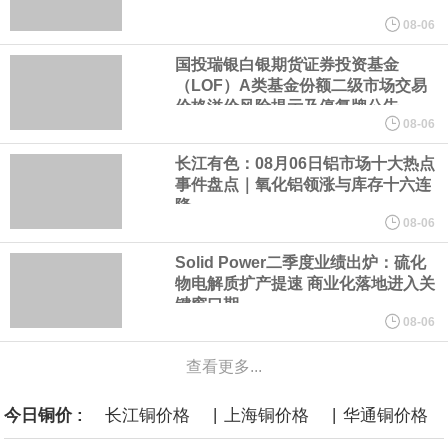
商品期货收盘，黄金连续涨3.44%，焦炭连续涨2.72%，铁矿石连续
08-06
国投瑞银白银期货证券投资基金
涨2.64%，镍连续跌2.62%，白银连续涨2.61%。
（LOF）A类基金份额二级市场交易
价格溢价风险提示及停复牌公告
沙特下调了对亚洲的主要原油价格，与此同时，各方正就一项旨在
08-06
长江有色：08月06日铝市场十大热点
缓解霍尔木兹海峡航运压力的协议进行谈判。尽管胡塞武装的威胁
事件盘点｜氧化铝领涨与库存十六连
降
危及了经由红海向东运输原油的替代路线，但沙特方面仍下调了价
08-06
Solid Power二季度业绩出炉：硫化
格。
物电解质扩产提速 商业化落地进入关
键窗口期
美国国会预算办公室5日发布的报告估算，美国总统特朗普要求打造
08-06
查看更多...
的海军全新核动力“黄金舰队”可能需要在今后数十年间支出约2750
|
|
今日铜价 :
长江铜价格
上海铜价格
华通铜价格
亿美元。其中，首艘“特朗普级”战列舰“无畏”号预估造价比原来至少