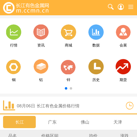
行情
资讯
商城
数据
会展
铜
铝
锌
历史
期货
08月06日
长江
有色金属价格行情
长江
广东
佛山
天津
品名
价格区间
均价
涨跌