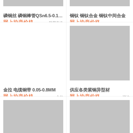
441#硅
9,500—9,700
9,600
0
金属硅553#-331#
9,300—10,700
10,000
0
磷铜丝 磷铜棒管QSn6.5-0.1 7-0.2 8-0.3
铜钛 铜钛合金 铜钛中间合金
网上协商价格
网上协商价格
联荣有色
金属硅3303#-2202#
10,400—14,200
12,300
0
漆包线
111,610—115,610
113,610
1,060
磷铜合金
110,400—117,200
113,800
1,050
无氧铜丝(硬)
109,350—109,650
109,500
1,060
R410A专用紫铜管
113,340—113,340
113,340
1,060
铸造铝合金锭(A356.2)
24,100—24,500
24,300
100
金拉 电缆铜带 0.05-0.8MM
供应各类紫铜异型材
网上协商价格
网上协商价格
金拉
骏达
铸造铝合金锭(A380）
26,200—26,400
26,300
100
铝合金ADC12
24,100—24,300
24,200
100
铸造铝合金锭(ZL102)
24,100—24,300
24,200
100